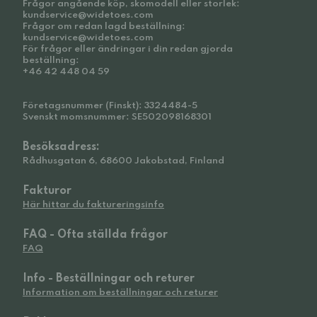
Frågor angående köp, skomodell eller storlek:
kundservice@widetoes.com
Frågor om redan lagd beställning:
kundservice@widetoes.com
För frågor eller ändringar i din redan gjorda
beställning:
+46 42 448 04 59
Företagsnummer (Finskt): 3324484-5
Svenskt momsnummer: SE502098168301
Besöksadress:
Rådhusgatan 6, 68600 Jakobstad, Finland
Fakturor
Här hittar du faktureringsinfo
FAQ - Ofta ställda frågor
FAQ
Info - Beställningar och returer
Information om beställningar och returer