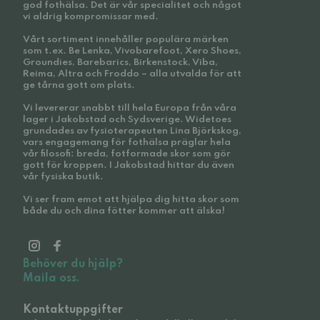
god fothälsa. Det är vår specialitet och något
vi aldrig kompromissar med.
Vårt sortiment innehåller populära märken
som t.ex. Be Lenka, Vivobarefoot, Xero Shoes,
Groundies, Barebarics, Birkenstock, Viba,
Reima, Altra och Froddo – alla utvalda för att
ge tårna gott om plats.
Vi levererar snabbt till hela Europa från våra
lager i Jakobstad och Sydsverige. Widetoes
grundades av fysioterapeuten Lina Björkskog,
vars engagemang för fothälsa präglar hela
vår filosofi: breda, fotformade skor som gör
gott för kroppen. I Jakobstad hittar du även
vår fysiska butik.
Vi ser fram emot att hjälpa dig hitta skor som
både du och dina fötter kommer att älska!
Behöver du hjälp?
Maila oss.
Kontaktuppgifter