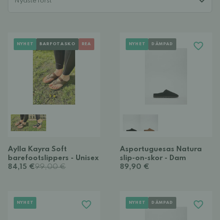
NYHET
BARFOTASKO
REA
NYHET
DÄMPAD
Aylla Kayra Soft
Asportuguesas Natura
barefootslippers - Unisex
slip-on-skor - Dam
84,15 €
99,00 €
89,90 €
NYHET
NYHET
DÄMPAD