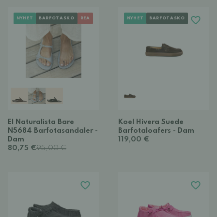
NYHET
BARFOTASKO
REA
NYHET
BARFOTASKO
El Naturalista Bare
Koel Hivera Suede
N5684 Barfotasandaler -
Barfotaloafers - Dam
Dam
119,00 €
80,75 €
95,00 €