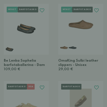
NYHET
BARFOTASKO
NYHET
BARFOTASKO
Be Lenka Sophelia
OmaKing Sulbi leather
barfotaballerina - Dam
slippers - Unisex
109,00 €
29,00 €
BARFOTASKO
REA
BARFOTASKO