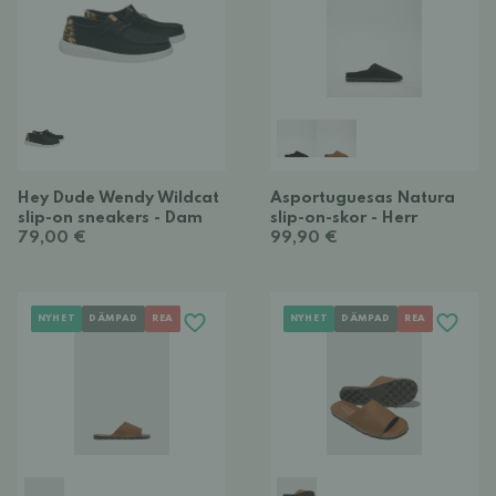
Hey Dude Wendy Wildcat
Asportuguesas Natura
slip-on sneakers - Dam
slip-on-skor - Herr
79,00 €
99,90 €
NYHET
DÄMPAD
REA
NYHET
DÄMPAD
REA