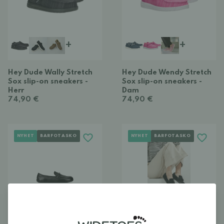
+
+
Hey Dude Wally Stretch
Hey Dude Wendy Stretch
Sox slip-on sneakers -
Sox slip-on sneakers -
Herr
Dam
74,90 €
74,90 €
NYHET
BARFOTASKO
NYHET
BARFOTASKO