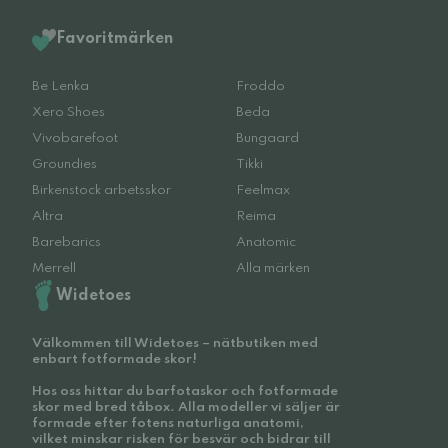
Favoritmärken
Be Lenka
Froddo
Xero Shoes
Beda
Vivobarefoot
Bungaard
Groundies
Tikki
Birkenstock arbetsskor
Feelmax
Altra
Reima
Barebarics
Anatomic
Merrell
Alla märken
Widetoes
Välkommen till Widetoes – nätbutiken med
enbart fotformade skor!
Hos oss hittar du barfotaskor och fotformade
skor med bred tåbox. Alla modeller vi säljer är
formade efter fotens naturliga anatomi,
vilket minskar risken för besvär och bidrar till