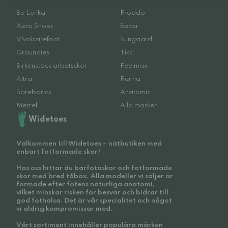
Be Lenka
Froddo
Xero Shoes
Beda
Vivobarefoot
Bungaard
Groundies
Tikki
Birkenstock arbetsskor
Feelmax
Altra
Reima
Barebarics
Anatomic
Merrell
Alla märken
Widetoes
Välkommen till Widetoes – nätbutiken med
enbart fotformade skor!
Hos oss hittar du barfotaskor och fotformade
skor med bred tåbox. Alla modeller vi säljer är
formade efter fotens naturliga anatomi,
vilket minskar risken för besvär och bidrar till
god fothälsa. Det är vår specialitet och något
vi aldrig kompromissar med.
Vårt sortiment innehåller populära märken