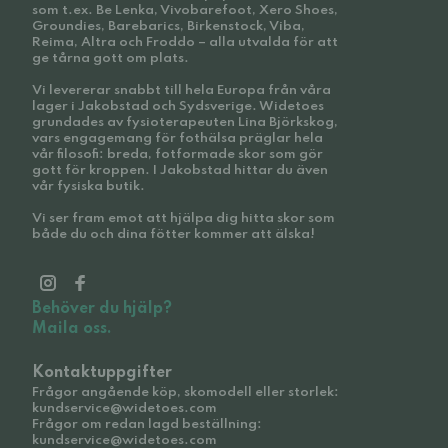
som t.ex. Be Lenka, Vivobarefoot, Xero Shoes,
Groundies, Barebarics, Birkenstock, Viba,
Reima, Altra och Froddo – alla utvalda för att
ge tårna gott om plats.
Vi levererar snabbt till hela Europa från våra
lager i Jakobstad och Sydsverige. Widetoes
grundades av fysioterapeuten Lina Björkskog,
vars engagemang för fothälsa präglar hela
vår filosofi: breda, fotformade skor som gör
gott för kroppen. I Jakobstad hittar du även
vår fysiska butik.
Vi ser fram emot att hjälpa dig hitta skor som
både du och dina fötter kommer att älska!
Behöver du hjälp?
Maila oss.
Kontaktuppgifter
Frågor angående köp, skomodell eller storlek:
kundservice@widetoes.com
Frågor om redan lagd beställning:
kundservice@widetoes.com