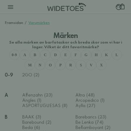
Framsidan
/
Varumärken
Märken
Se alla märken av barfotaskor och breda skor som vi har i
lager. Vilket är ditt favoritmärke?
0-9
A
B
C
D
E
F
G
H
K
L
M
N
O
P
R
S
V
X
0-9
2GO
(2)
A
Affenzahn
(23)
Altra
(48)
Angles
(1)
Arcopedico
(1)
ASPORTUGUESAS
(8)
Aylla
(27)
B
BAAK
(3)
Barebarics
(23)
Barebound
(2)
Be Lenka
(74)
Beda
(6)
Beflamboyant
(2)