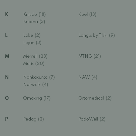
K
Knitido
(18)
Koel
(13)
Kuoma
(3)
L
Lake
(2)
Lang.s by Tikki
(9)
Lejan
(3)
M
Merrell
(23)
MTNG
(21)
Muris
(20)
N
Nahkakunta
(7)
NAW
(4)
Norwalk
(4)
O
Omaking
(17)
Ortomedical
(2)
P
Pedag
(2)
PodoWell
(2)