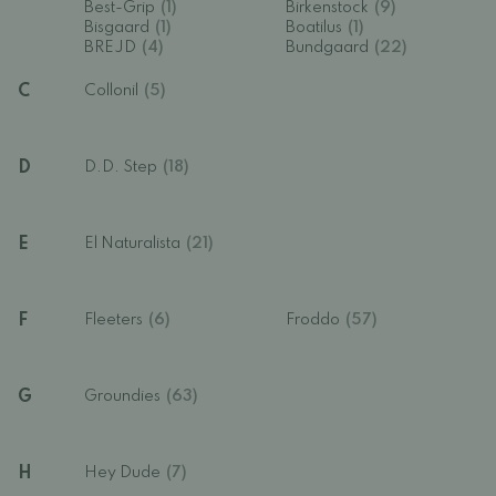
Best-Grip
(1)
Birkenstock
(9)
Bisgaard
(1)
Boatilus
(1)
BREJD
(4)
Bundgaard
(22)
C
Collonil
(5)
D
D.D. Step
(18)
E
El Naturalista
(21)
F
Fleeters
(6)
Froddo
(57)
G
Groundies
(63)
H
Hey Dude
(7)