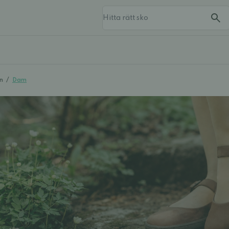
n
/
Dam