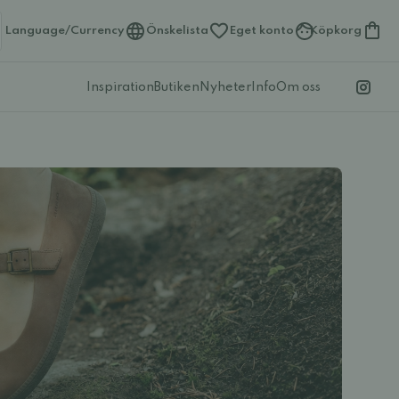
Language/Currency
Önskelista
Eget konto
Köpkorg
Inspiration
Butiken
Nyheter
Info
Om oss