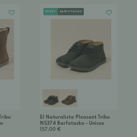
NYHET
BARFOTASKO
Tribu
El Naturalista Pleasant Tribu
am
N5374 Barfotasko - Unisex
157,00 €