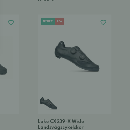
17,50 €
NYHET
REA
Lake CX239-X Wide
Landsvägscykelskor