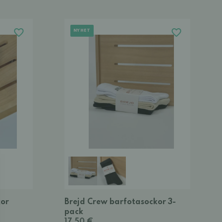
NYHET
kor
Brejd Crew barfotasockor 3-
pack