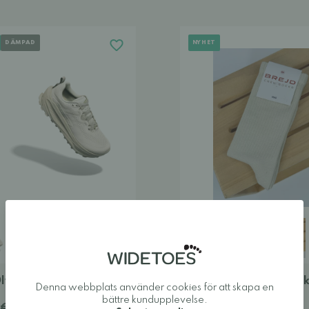
DÄMPAD
NYHET
lympus 7 löparskor -
Brejd Crew barfotasoc
Denna webbplats använder cookies för att skapa en
6,50 €
bättre kundupplevelse.