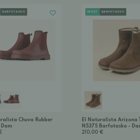
BARFOTASKO
NYHET
BARFOTASKO
uralista Chuva Rubber
El Naturalista Arizona 
- Dam
N5375 Barfotasko - D
€
210,00 €