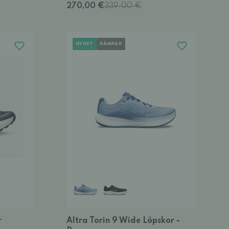
270,00 €
339,00 €
NYHET
DÄMPAD
r
Altra Torin 9 Wide Löpskor -