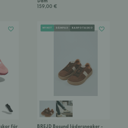
Dam
159,00 €
NYHET
DÄMPAD
BARFOTASKO
skor för
BREJD Bosund lädersneaker -