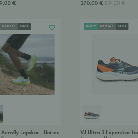
39,00 €
270,00 €
339,00 €
DÄMPAD
DROP
NYHET
DÄMPAD
DROP
Aerofly Löpskor - Unisex
VJ Ultra 3 Löparskor fö