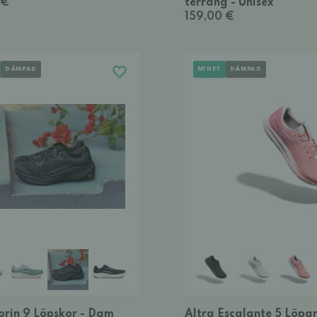
 €
terräng - Unisex
159,00 €
DÄMPAD
NYHET
DÄMPAD
orin 9 Löpskor - Dam
Altra Escalante 5 Löpar