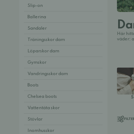
Slip-on
Ballerina
D
Sandaler
Här hitt
väder; a
Träningsskor dam
Löparskor dam
Gymskor
Vandringsskor dam
Boots
Chelsea boots
S
Vattentäta skor
Stövlar
FILTE
Inomhusskor