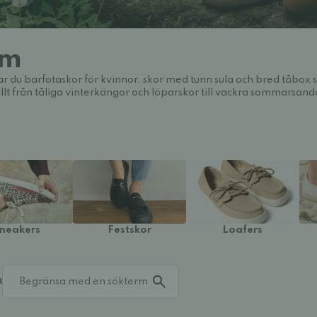
am
ar du barfotaskor för kvinnor, skor med tunn sula och bred tåbox så
llt från tåliga vinterkängor och löparskor till vackra sommarsand
neakers
Festskor
Loafers
R