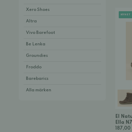
Xero Shoes
NYHET
Altra
Vivo Barefoot
Be Lenka
Groundies
Froddo
Barebarics
Alla märken
El Nat
Ella N
187,00