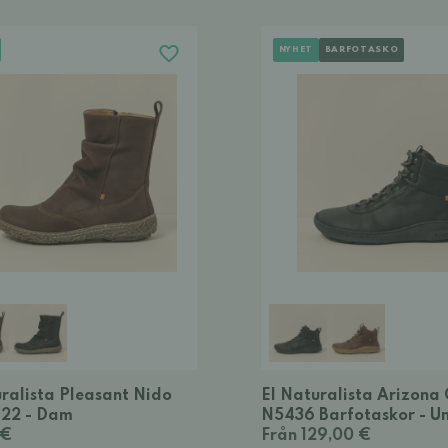
NYHET
BARFOTASKO
uralista Pleasant Nido
El Naturalista Arizona 
722 - Dam
N5436 Barfotaskor - Un
 €
Från 129,00 €