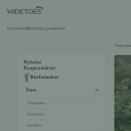
Dam
Herr
Barn
Alla produkter
Framsida
Nyheter
Reaprodukter
Barfotaskor
Dam
Sneakers
Festskor
Loafers