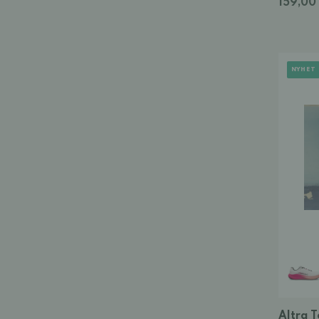
159,00
NYHET
Altra T