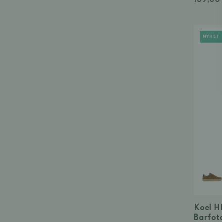
189,00
NYHET
Koel H
Barfot