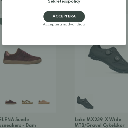
 €
Sekretesspolicy
ACCEPTERA
BARFOTASKO
NYHET
REA
Acceptera nödvändiga
ELENA Suede
Lake MX239-X Wide
asneakers - Dam
MTB/Gravel Cykelskor