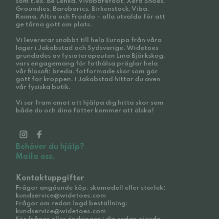
som t.ex. Be Lenka, Vivobarefoot, Xero Shoes,
Groundies, Barebarics, Birkenstock, Viba,
Reima, Altra och Froddo – alla utvalda för att
ge tårna gott om plats.
Vi levererar snabbt till hela Europa från våra
lager i Jakobstad och Sydsverige. Widetoes
grundades av fysioterapeuten Lina Björkskog,
vars engagemang för fothälsa präglar hela
vår filosofi: breda, fotformade skor som gör
gott för kroppen. I Jakobstad hittar du även
vår fysiska butik.
Vi ser fram emot att hjälpa dig hitta skor som
både du och dina fötter kommer att älska!
Behöver du hjälp?
Maila oss.
Kontaktuppgifter
Frågor angående köp, skomodell eller storlek:
kundservice@widetoes.com
Frågor om redan lagd beställning:
kundservice@widetoes.com