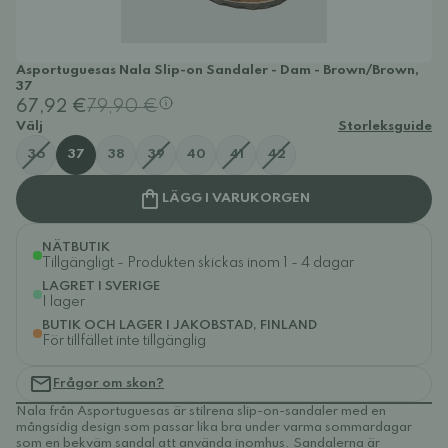
Asportuguesas Nala Slip-on Sandaler - Dam - Brown/Brown,
37
67,92 €
79,90 €
Välj
Storleksguide
36
37
38
39
40
41
42
LÄGG I VARUKORGEN
NÄTBUTIK
Tillgängligt - Produkten skickas inom 1 - 4 dagar
LAGRET I SVERIGE
I lager
BUTIK OCH LAGER I JAKOBSTAD, FINLAND
För tillfället inte tillgänglig
Frågor om skon?
Nala från Asportuguesas är stilrena slip-on-sandaler med en
mångsidig design som passar lika bra under varma sommardagar
som en bekväm sandal att använda inomhus. Sandalerna är