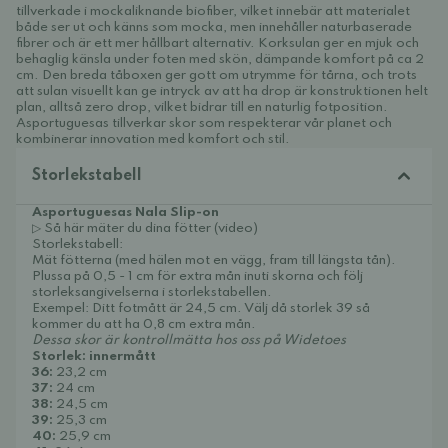
tillverkade i mockaliknande biofiber, vilket innebär att materialet
både ser ut och känns som mocka, men innehåller naturbaserade
fibrer och är ett mer hållbart alternativ. Korksulan ger en mjuk och
behaglig känsla under foten med skön, dämpande komfort på ca 2
cm. Den breda tåboxen ger gott om utrymme för tårna, och trots
att sulan visuellt kan ge intryck av att ha drop är konstruktionen helt
plan, alltså zero drop, vilket bidrar till en naturlig fotposition.
Asportuguesas tillverkar skor som respekterar vår planet och
kombinerar innovation med komfort och stil.
Storlekstabell
Asportuguesas Nala Slip-on
▷ Så här mäter du dina fötter (video)
Storlekstabell:
Mät fötterna (med hälen mot en vägg, fram till längsta tån).
Plussa på 0,5 - 1 cm för extra mån inuti skorna och följ
storleksangivelserna i storlekstabellen.
Exempel: Ditt fotmått är 24,5 cm. Välj då storlek 39 så
kommer du att ha 0,8 cm extra mån.
Dessa skor är kontrollmätta hos oss på Widetoes
Storlek: innermått
36:
23,2 cm
37:
24 cm
38:
24,5 cm
39:
25,3 cm
40:
25,9 cm