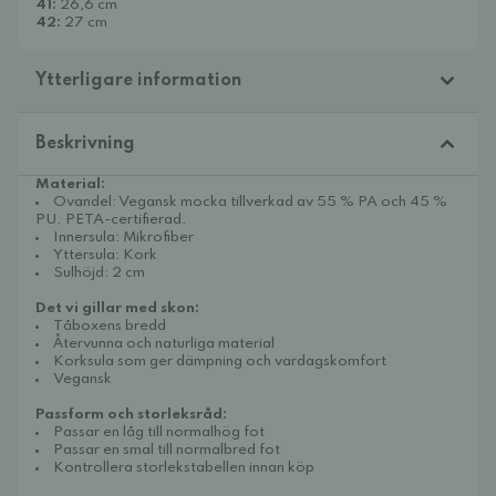
41:
26,6 cm
42:
27 cm
Ytterligare information
Beskrivning
Material:
Ovandel: Vegansk mocka tillverkad av 55 % PA och 45 %
PU. PETA-certifierad.
Innersula: Mikrofiber
Yttersula: Kork
Sulhöjd: 2 cm
Det vi gillar med skon:
Tåboxens bredd
Återvunna och naturliga material
Korksula som ger dämpning och vardagskomfort
Vegansk
Passform och storleksråd:
Passar en låg till normalhög fot
Passar en smal till normalbred fot
Kontrollera storlekstabellen innan köp