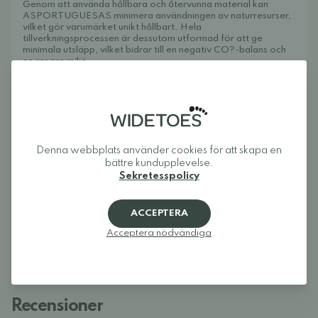
Genom att använda hållbara och återvunna material kan
ASPORTUGUESAS minimera användningen av naturresurser,
vilket gör varumärket unikt hållbart. Hela
tillverkningsprocessen är dessutom utformad för att ge
minimala utsläpp, vilket bidrar till en negativ CO?-balans och
en renare miljö.
Sandalerna är tillverkade i Portugal, där allt arbete utförs av
lokala hantverkare – från korkutvinning till färdig sko.
Om Widetoes
Widetoes hjälper dig att hitta skor som är både bekväma och
snygga. Vi specialiserar oss på breda skor, fotformade skor,
barfotaskor och minimalistiska skor för hela familjen. Vårt mål
Denna webbplats använder cookies för att skapa en
är att samla ett av Europas bästa utbud av fotformade på ett
bättre kundupplevelse.
ställe och göra det enkelt att hitta modeller som ger tårna den
plats de behöver och låter foten röra sig naturligt.
Sekretesspolicy
Widetoes: skor som ser ut som foten, inte tvärtom.
ACCEPTERA
Acceptera nödvändiga
Recensioner