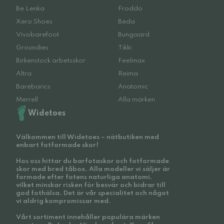
Be Lenka
Froddo
Xero Shoes
Beda
Vivobarefoot
Bungaard
Groundies
Tikki
Birkenstock arbetsskor
Feelmax
Altra
Reima
Barebarics
Anatomic
Merrell
Alla märken
Widetoes
Välkommen till Widetoes – nätbutiken med
enbart fotformade skor!
Hos oss hittar du barfotaskor och fotformade
skor med bred tåbox. Alla modeller vi säljer är
formade efter fotens naturliga anatomi,
vilket minskar risken för besvär och bidrar till
god fothälsa. Det är vår specialitet och något
vi aldrig kompromissar med.
Vårt sortiment innehåller populära märken