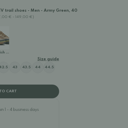
V trail shoes - Men - Army Green, 40
27,00 € - 149,00 €)
rish Cream/ Sunny Lime
Size guide
42.5
43
43.5
44
44.5
TO CART
n 1 - 4 business days