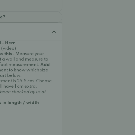
oe?
 - Herr
 (video)
o this
: Measure your
st a wall and measure to
ur foot measurement.
Add
ent to know which size
hart below.
ement is 25.5 cm. Choose
ll have 1 cm extra.
een checked by us at
s in length / width