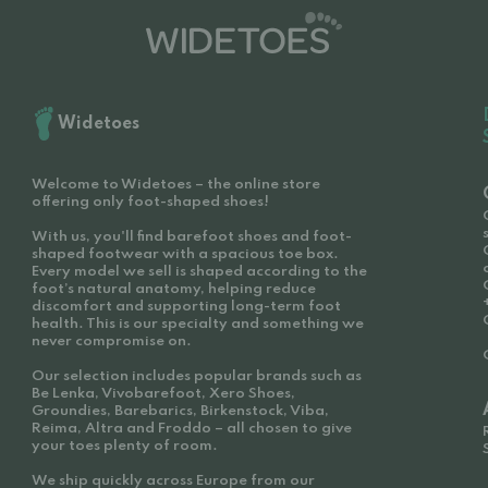
Widetoes
Welcome to Widetoes – the online store
offering only foot-shaped shoes!
With us, you'll find barefoot shoes and foot-
shaped footwear with a spacious toe box.
Every model we sell is shaped according to the
foot’s natural anatomy, helping reduce
discomfort and supporting long-term foot
health. This is our specialty and something we
never compromise on.
Our selection includes popular brands such as
Be Lenka, Vivobarefoot, Xero Shoes,
Groundies, Barebarics, Birkenstock, Viba,
Reima, Altra and Froddo – all chosen to give
your toes plenty of room.
We ship quickly across Europe from our