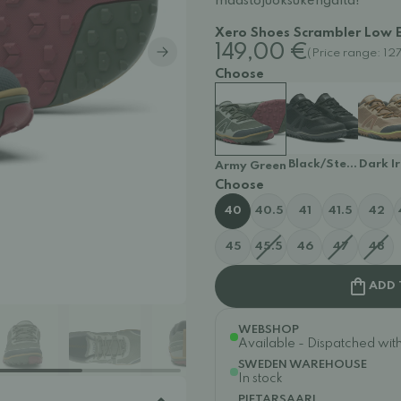
maastojuoksukengältä!
Xero Shoes Scrambler Low E
149,00 €
(Price range: 1
Choose
Black/Steel Gray
Dark I
Army Green
Choose
40
40.5
41
41.5
42
45
45.5
46
47
48
ADD 
WEBSHOP
Available - Dispatched withi
SWEDEN WAREHOUSE
In stock
PIETARSAARI