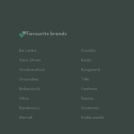
Favourite brands
Be Lenka
Froddo
Xero Shoes
Beda
Vivobarefoot
Bungaard
Groundies
Tikki
Birkenstock
Feelmax
Altra
Reima
Barebarics
Anatomic
Merrell
Kaikki merkit