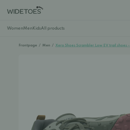
Women
Men
Kids
All products
Frontpage
/
Men
/
Xero Shoes Scrambler Low EV trail shoes 