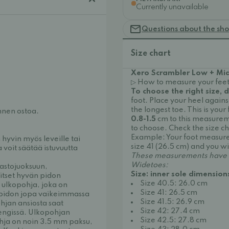
Currently unavailable
Questions about the sh
Size chart
Xero Scrambler Low + Mid
▷ How to measure your feet
To choose the right size, d
foot. Place your heel again
the longest toe. This is yo
nnen ostoa.
0.8-1.5
cm to this measurem
to choose. Check the size c
Example: Your foot measur
hyvin myös leveille tai
size 41 (26.5 cm) and you wi
a voit säätää istuvuutta
These measurements have b
Widetoes:
astojuoksuun,
Size: inner sole dimension
vitset hyvän pidon
Size 40.5: 26.0 cm
 ulkopohja, joka on
Size 41: 26.5 cm
n pidon jopa vaikeimmassa
Size 41.5: 26.9 cm
jan ansiosta saat
Size 42: 27.4 cm
engissä. Ulkopohjan
Size 42.5: 27.8 cm
ohja on noin 3.5 mm paksu,