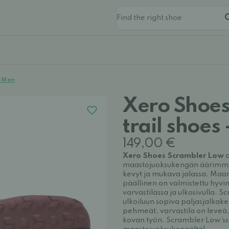
- Men
Xero Shoes
trail shoes
149,00 €
Xero Shoes Scrambler Low
o
maastojuoksukengän äärimmäis
kevyt ja mukava jalassa. Maa
päällinen on valmistettu hyvi
varvastilassa ja ulkosivulla.
ulkoiluun sopiva paljasjalkake
pehmeät, varvastila on leveä,
kovan työn. Scrambler Low’ssa