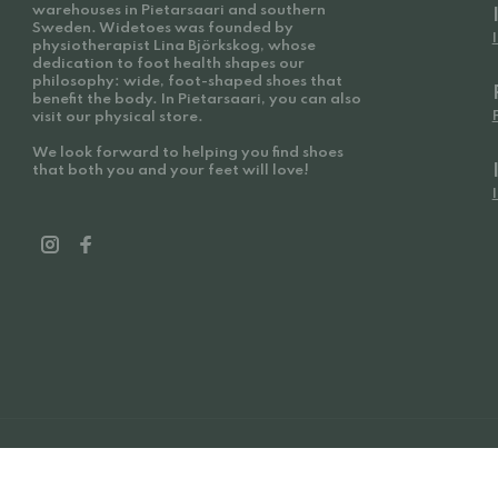
warehouses in Pietarsaari and southern
Sweden. Widetoes was founded by
physiotherapist Lina Björkskog, whose
dedication to foot health shapes our
philosophy: wide, foot-shaped shoes that
benefit the body. In Pietarsaari, you can also
visit our physical store.
We look forward to helping you find shoes
that both you and your feet will love!