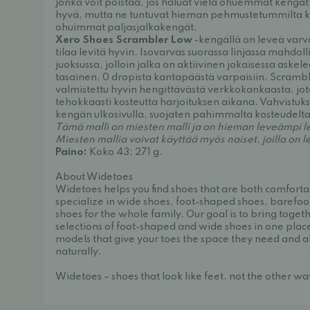
jonka voit poistaa, jos haluat vielä ohuemmat kengä
hyvä, mutta ne tuntuvat hieman pehmustetummilta 
ohuimmat paljasjalkakengät.
Xero Shoes Scrambler Low
-kengällä on leveä varva
tilaa levitä hyvin. Isovarvas suorassa linjassa mahdo
juoksussa, jolloin jalka on aktiivinen jokaisessa askel
tasainen, 0 dropista kantapäästä varpaisiin. Scramb
valmistettu hyvin hengittävästä verkkokankaasta, jo
tehokkaasti kosteutta harjoituksen aikana. Vahvistukse
kengän ulkosivulla, suojaten pahimmalta kosteudelta, 
Tämä malli on miesten malli ja on hieman leveämpi les
Miesten mallia voivat käyttää myös naiset, joilla on le
Paino:
Koko 43: 271 g.
About Widetoes
Widetoes helps you find shoes that are both comforta
specialize in wide shoes, foot-shaped shoes, barefoo
shoes for the whole family. Our goal is to bring toget
selections of foot-shaped and wide shoes in one place
models that give your toes the space they need and a
naturally.
Widetoes – shoes that look like feet, not the other w