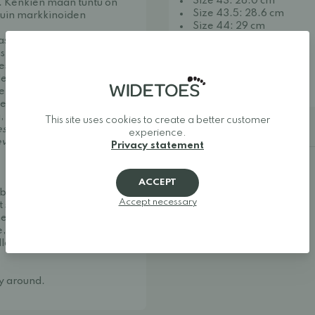
Size 43: 28.0 cm
t. Kenkien maan tuntu on
Size 43.5: 28.6 cm
kuin markkinoiden
Size 44: 29 cm
Size 44.5: 29.4 cm
stila, joka antaa varpaille
Size 45: 29.8 cm
llistaa tehokkaan työnnön
Size 45.5. 30.1 cm
eessa. Pohja on täysin
Size 46: 30.4 cm
ler Low’n päällinen on
Size 47: 31.3 cm
ten kengät poistavat
t ovat varvastilassa ja
oksilta ja vastaavilta.
This site uses cookies to create a better customer
Additional details
tistä kuin naisten malli.
experience.
veät jalat.
Privacy statement
ACCEPT
ble and stylish. We
Accept necessary
t shoes, and minimalist
her one of Europe's best
, making it easy to find
llow your feet to move
ay around.