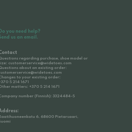
Do you need help?
Send us an email.
Contact
Questions regarding purchase, shoe model or
size: customerservice@widetoes.com
Questions about an existing order:
customerservice@widetoes.com
Changes to your existing order:
+370 5 214 1671
Other matters: +370 5 214 1671
Company number (Finnish): 3324484-5
Address:
Raatihuoneenkatu 6, 68600 Pietarsaari,
Suomi