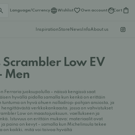
Language/Currency
Wishlist
Own account
Cart
Inspiration
Store
News
Info
About us
 Scrambler Low EV
 - Men
n Ferraria juoksupolulla – näissä kengissä saat
en hyvällä pidolla samalla kun kenkä on erittäin
n tuntuma on hyvä ohuen nolladrop-pohjan ansiosta, ja
n hengittävästä verkkokankaasta, jossa on vahvistukset
 Scrambler Low on maastojuoksuun, vaellukseen ja
nkä. Istuvuus on erittäin mukava; materiaalit ovat
 ja paino on kevyt – samalla kun Michelinsula tekee
 on kaikki, mitä voi toivoa hyvältä