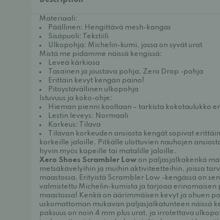
Description
Materiaali:
Päällinen: Hengittävä mesh-kangas
Sisäpuoli: Tekstiili
Ulkopohja: Michelin-kumi, jossa on syvät urat
Mistä me pidämme näissä kengissä:
Leveä kärkiosa
Tasainen ja joustava pohja, Zero Drop -pohja
Erittäin kevyt kengän paino!
Pitoystävällinen ulkopohja
Istuvuus ja koko-ohje:
Hieman pienni kooltaan – tarkista kokotaulukko e
Lestin leveys: Normaali
Korkeus: Tilava
Tilavan korkeuden ansiosta kengät sopivat erittäin 
korkeille jaloille. Pitkälle ulottuvien nauhojen ansiost
hyvin myös kapeille tai matalille jaloille.
Xero Shoes Scrambler Low
on paljasjalkakenkä ma
metsäkävelyihin ja muihin aktiviteetteihin, joissa tar
maastossa. Erityistä Scrambler Low -kengässä on sen
valmistettu Michelin-kumista ja tarjoaa erinomaise
maastossa! Kenkä on äärimmäisen kevyt ja ohuen poh
uskomattoman mukavan paljasjalkatunteen näissä k
paksuus on noin 4 mm plus urat, ja irrotettava ulkop