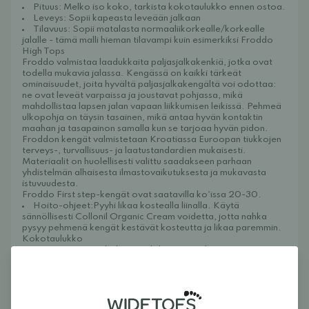
Pituus: Melko iso koko, tarkista kokotaulukko ennen ostoa.
Leveys: Sopii kapeasta leveään jalkaan
Tilavuus: Sopii matalasta normaaliikorkealle/korkealle
jalalle - tämä malli hieman tilavampi kuin esimerkiksi Froddo
High Tops
Froddo valmistaa laadukkaita paljasjalkakenkiä, jotka ovat
todella mukavia jalassa. Kengässä on kaikki tärkeät
ominaisuudet, joita hyvältä paljasjalkakengältä voi odottaa:
ne ovat leveät varpaissa ja joustavat pohjassa, mikä
mahdollistaa lapsen jalan vapaan liikkumisen leikissä. Pehmeä
ulkopohja on täysin tasainen, mikä antaa hyvän kontaktin
maahan ja tasapainon samalla kun se tarjoaa hyvän pidon.
Froddon kengät valmistetaan Kroatiassa Euroopan tiukkojen
terveys-, turvallisuus- ja laatustandardien mukaisesti.
Materiaalit on huolellisesti valittu saadakseen parhaan
yhdistelmän alhaisesta ilmastovaikutuksesta ja mukavasta
istuvuudesta.
Froddo First step-kengät ovat saatavilla ko'issa 20-30.
Hoito-ohjeet:Pyyhi likaa kostealla liinalla. Käytä
sännöllisesti
Collonil Organic Cream
voidetta, jotta nahka
pysyy pehmenä kengät kestävät kosteutta ja likaa paremmin.
Kokotaulukko
Kengät ovat suuria kokoon nähden, joten yleensä on otettava
yksi koko normaalia pienempi. Mittaa lapsen jalka
kantapäästä varpaisiin (voit asettaa jalan laatikkoon tai
kantapään seinää vasten). Lisää 1-1,5 cm tähän mittaan
saadaksesi oikean koon. Kengän sisämitat näet alla.
Koko: Sisämitta