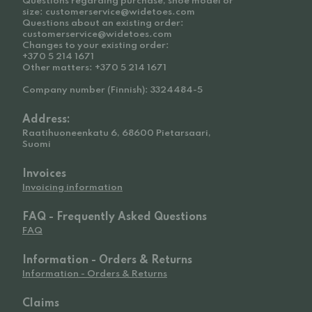
Questions regarding purchase, shoe model or
size: customerservice@widetoes.com
Questions about an existing order:
customerservice@widetoes.com
Changes to your existing order:
+370 5 214 1671
Other matters: +370 5 214 1671
Company number (Finnish): 3324484-5
Address:
Raatihuoneenkatu 6, 68600 Pietarsaari,
Suomi
Invoices
Invoicing information
FAQ - Frequently Asked Questions
FAQ
Information - Orders & Returns
Information - Orders & Returns
Claims