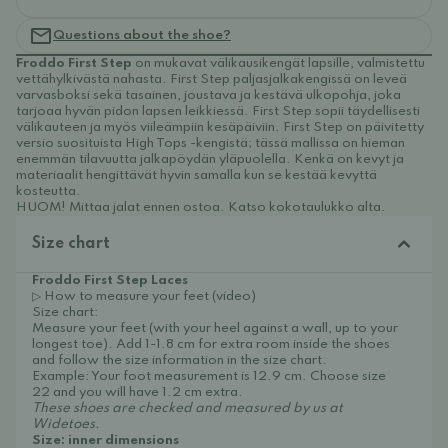
Questions about the shoe?
Froddo First Step
on mukavat välikausikengät lapsille, valmistettu
vettähylkivästä nahasta. First Step paljasjalkakengissä on leveä
varvasboksi sekä tasainen, joustava ja kestävä ulkopohja, joka
tarjoaa hyvän pidon lapsen leikkiessä. First Step sopii täydellisesti
välikauteen ja myös viileämpiin kesäpäiviin. First Step on päivitetty
versio suosituista High Tops -kengistä; tässä mallissa on hieman
enemmän tilavuutta jalkapöydän yläpuolella. Kenkä on kevyt ja
materiaalit hengittävät hyvin samalla kun se kestää kevyttä
kosteutta.
HUOM! Mittaa jalat ennen ostoa. Katso kokotaulukko alta.
Size chart
Froddo First Step Laces
▷ How to measure your feet (video)
Size chart:
Measure your feet (with your heel against a wall, up to your
longest toe). Add 1-1.8 cm for extra room inside the shoes
and follow the size information in the size chart.
Example: Your foot measurement is 12.9 cm. Choose size
22 and you will have 1.2 cm extra.
These shoes are checked and measured by us at
Widetoes.
Size: inner dimensions