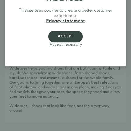
Nämä mitat on tarkistettu meillä Widetoesilla:
20 - 13.2 cm
This site uses cookies to create a better customer
21 - 13.9 cm
experience.
22 - 14.5 cm
Privacy statement
23 - 15,2 cm
24 - 15,9 cm
25 - 16.6 cm
26 - 17.1 cm
ACCEPT
27 - 17,8 cm
Accept necessary
28 - 18.5 cm
29 - 19.1 cm
30 - 19,7 cm
About Widetoes
Widetoes helps you find shoes that are both comfortable and
stylish. We specialize in wide shoes, foot-shaped shoes,
barefoot shoes, and minimalist shoes for the whole family.
Our goal is to bring together one of Europe's best selections
of foot-shaped and wide shoes in one place, making it easy to
find models that give your toes the space they need and allow
your feet to move naturally.
Widetoes – shoes that look like feet, not the other way
around.