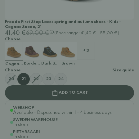
Froddo First Step Laces spring and autumn shoes - Kids -
Cognac Suede, 21
41,40 €
69,00 €
(Price range: 41,40 € - 55,00 €)
Choose
+ 3
Bordeaux +
Dark Blue
Brown
Cognac Suede
Choose
Size guide
20
21
22
23
24
ADD TO CART
WEBSHOP
Available - Dispatched within 1 - 4 business days
SWEDEN WAREHOUSE
In stock
PIETARSAARI
In stock