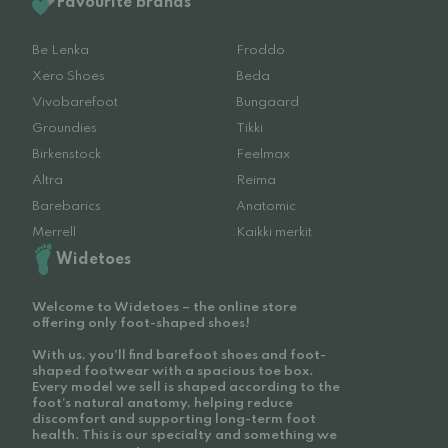
Favourite brands
Be Lenka
Froddo
Xero Shoes
Beda
Vivobarefoot
Bungaard
Groundies
Tikki
Birkenstock
Feelmax
Altra
Reima
Barebarics
Anatomic
Merrell
Kaikki merkit
Widetoes
Welcome to Widetoes – the online store
offering only foot-shaped shoes!
With us, you'll find barefoot shoes and foot-
shaped footwear with a spacious toe box.
Every model we sell is shaped according to the
foot’s natural anatomy, helping reduce
discomfort and supporting long-term foot
health. This is our specialty and something we