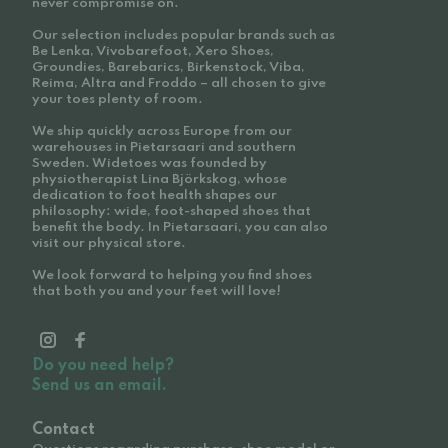
never compromise on.
Our selection includes popular brands such as
Be Lenka, Vivobarefoot, Xero Shoes,
Groundies, Barebarics, Birkenstock, Viba,
Reima, Altra and Froddo – all chosen to give
your toes plenty of room.
We ship quickly across Europe from our
warehouses in Pietarsaari and southern
Sweden. Widetoes was founded by
physiotherapist Lina Björkskog, whose
dedication to foot health shapes our
philosophy: wide, foot-shaped shoes that
benefit the body. In Pietarsaari, you can also
visit our physical store.
We look forward to helping you find shoes
that both you and your feet will love!
Do you need help?
Send us an email.
Contact