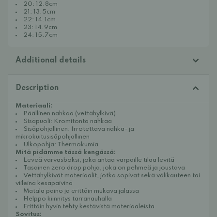
20: 12.8cm
21: 13.5cm
22: 14.1cm
23: 14.9cm
24: 15.7cm
Additional details
Description
Materiaali:
Päällinen nahkaa (vettähylkivä)
Sisäpuoli: Kromitonta nahkaa
Sisäpohjallinen: Irrotettava nahka- ja
mikrokuitusisäpohjallinen
Ulkopohja: Thermokumia
Mitä pidämme tässä kengässä:
Leveä varvasboksi, joka antaa varpaille tilaa levitä
Tasainen zero drop pohja, joka on pehmeä ja joustava
Vettähylkivät materiaalit, jotka sopivat sekä välikauteen tai
viileinä kesäpäivinä
Matala paino ja erittäin mukava jalassa
Helppo kiinnitys tarranauhalla
Erittäin hyvin tehty kestävistä materiaaleista
Sovitus: