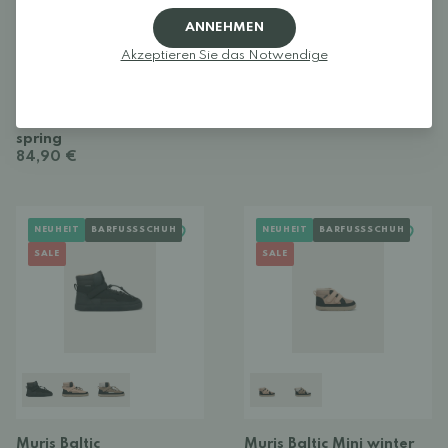
+
ANNEHMEN
Akzeptieren Sie das Notwendige
Froddo TEX Spring
Groundies Ottawa Kids -
water-resistant barefoot
Children
shoe for autumn and
Ab 84,15 €
99,00 €
spring
84,90 €
NEUHEIT
BARFUSSSCHUH
NEUHEIT
BARFUSSSCHUH
SALE
SALE
Muris Baltic
Muris Baltic Mini winter