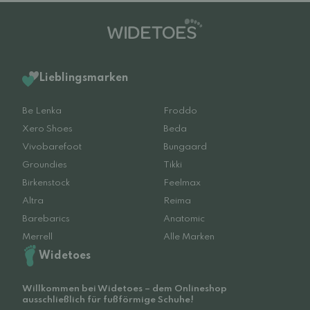
Lieblingsmarken
Be Lenka
Froddo
Xero Shoes
Beda
Vivobarefoot
Bungaard
Groundies
Tikki
Birkenstock
Feelmax
Altra
Reima
Barebarics
Anatomic
Merrell
Alle Marken
Widetoes
Willkommen bei Widetoes – dem Onlineshop
ausschließlich für fußförmige Schuhe!