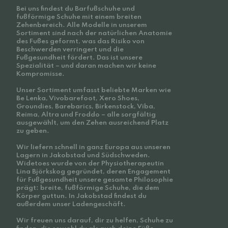
Bei uns findest du Barfußschuhe und
fußförmige Schuhe mit einem breiten
Zehenbereich. Alle Modelle in unserem
Sortiment sind nach der natürlichen Anatomie
des Fußes geformt, was das Risiko von
Beschwerden verringert und die
Fußgesundheit fördert. Das ist unsere
Spezialität – und daran machen wir keine
Kompromisse.
Unser Sortiment umfasst beliebte Marken wie
Be Lenka, Vivobarefoot, Xero Shoes,
Groundies, Barebarics, Birkenstock, Viba,
Reima, Altra und Froddo – alle sorgfältig
ausgewählt, um den Zehen ausreichend Platz
zu geben.
Wir liefern schnell in ganz Europa aus unseren
Lagern in Jakobstad und Südschweden.
Widetoes wurde von der Physiotherapeutin
Lina Björkskog gegründet, deren Engagement
für Fußgesundheit unsere gesamte Philosophie
prägt: breite, fußförmige Schuhe, die dem
Körper guttun. In Jakobstad findest du
außerdem unser Ladengeschäft.
Wir freuen uns darauf, dir zu helfen, Schuhe zu