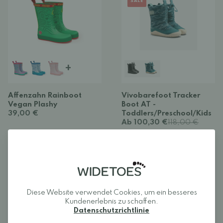
SALE
+
Affenzahn Rainboot
Vivobarefoot Tracker
Vegan Plashy
Boot AT -
39,00 €
Toddlers/Preschool/Kids
Ab 100,30 €
118,00 €
NEUHEIT
BARFUSSSCHUH
NEUHEIT
BARFUSSSCHUH
SALE
Diese Website verwendet Cookies, um ein besseres
Kundenerlebnis zu schaffen.
Datenschutzrichtlinie