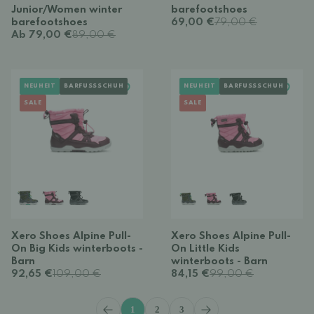
Junior/Women winter
barefootshoes
barefootshoes
69,00 €
79,00 €
Ab 79,00 €
89,00 €
NEUHEIT
BARFUSSSCHUH
NEUHEIT
BARFUSSSCHUH
SALE
SALE
Xero Shoes Alpine Pull-
Xero Shoes Alpine Pull-
On Big Kids winterboots -
On Little Kids
Barn
winterboots - Barn
92,65 €
109,00 €
84,15 €
99,00 €
1
2
3