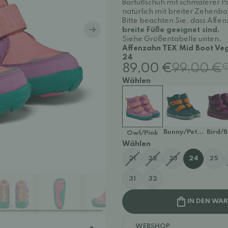
Barfußschuh mit schmalerer P
natürlich mit breiter Zehenb
Bitte beachten Sie, dass Aff
breite Füße geeignet sind.
Siehe Größentabelle unten.
Affenzahn TEX Mid Boot Veg
24
89,00 €
99,00 €
Wählen
Bunny/Petrol
Bird/B
Owl/Pink
Wählen
21
22
23
24
25
31
32
IN DEN WA
WEBSHOP