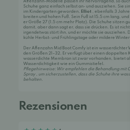
Affenzahn-Modelle passen ihr hervorragend, so auch 
Schuhe ganz einfach selbst an- und ausziehen. Sie si
im Kindergarten geworden.
Elliot
, ebenfalls 3 Jahre
breiten und hohen Fuß. Sein Fuß ist 15,5 cm lang, un
er Größe 27 (1,5 cm mehr Platz). Die Schuhe sitzen gu
damit, aber dann sagt er, dass sie drücken. Es ist nic
irgendetwas stört ihn, und er möchte sie ausziehen. Di
kühle Herbst- und Frühlingstage oder mildere Winter
Der Affenzahn Mid Boot Comfy ist ein wasserdichter W
den Größen 21–32. Er verfügt über einen doppelten K
wasserdichte Membran ist zwar vorhanden, bietet ab
Wasserdichtigkeit wie ein Gummistiefel.
Pflegehinweise: Wir empfehlen die Behandlung mit
C
Spray
, um sicherzustellen, dass die Schuhe ihre w
behalten.
Rezensionen