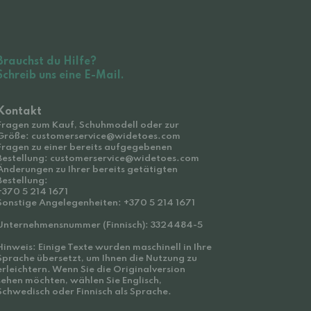
Brauchst du Hilfe?
Schreib uns eine E-Mail.
Kontakt
Fragen zum Kauf, Schuhmodell oder zur
Größe: customerservice@widetoes.com
Fragen zu einer bereits aufgegebenen
Bestellung: customerservice@widetoes.com
Änderungen zu Ihrer bereits getätigten
Bestellung:
+370 5 214 1671
Sonstige Angelegenheiten: +370 5 214 1671
Unternehmensnummer (Finnisch): 3324484-5
Hinweis: Einige Texte wurden maschinell in Ihre
Sprache übersetzt, um Ihnen die Nutzung zu
erleichtern. Wenn Sie die Originalversion
sehen möchten, wählen Sie Englisch,
Schwedisch oder Finnisch als Sprache.