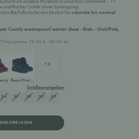
assform als andere Modelle in unserem Sortiment – ??
ox und flacher Sohle ohne Sprengung.
enzahn Barfußschuhe am besten für
schmale bis normal
an Comfy waterproof winter shoe - Kids - Owl/Pink,
(Preisspanne: 79,00 € - 89,00 €)
+ 2
erry
Bear/Dark Blue
Größenratgeber
26
27
28
29
30
RENKORB LEGEN