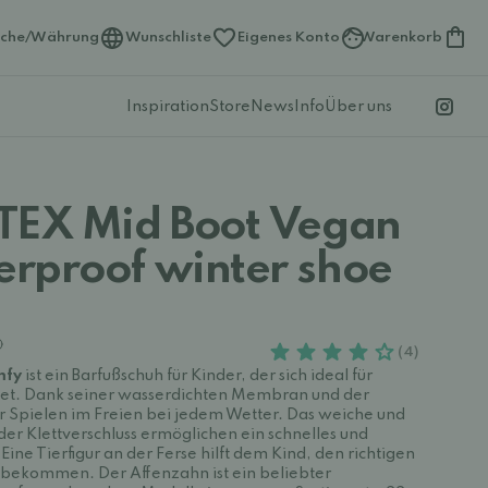
ache/Währung
Wunschliste
Eigenes Konto
Warenkorb
Inspiration
Store
News
Info
Über uns
TEX Mid Boot Vegan
rproof winter shoe
(4)
mfy
ist ein Barfußschuh für Kinder, der sich ideal für
net. Dank seiner wasserdichten Membran und der
 für Spielen im Freien bei jedem Wetter. Das weiche und
er Klettverschluss ermöglichen ein schnelles und
ine Tierfigur an der Ferse hilft dem Kind, den richtigen
u bekommen. Der Affenzahn ist ein beliebter