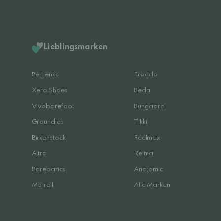
Lieblingsmarken
Be Lenka
Froddo
Xero Shoes
Beda
Vivobarefoot
Bungaard
Groundies
Tikki
Birkenstock
Feelmax
Altra
Reima
Barebarics
Anatomic
Merrell
Alle Marken