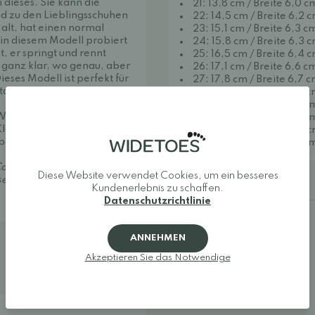
dieses. Sie kann die
21: 13,8 cm / Breite 6,0 c
nd zu den Lieblingsschuhen
22: 14,5 cm / Breite 6,2 
 alt, hat einen normal
23: 15,1 cm / Breite 6,3 c
d in diesem Modell probiert
24: 15,8 cm / Breite 6,3 
t, er springt und rennt
25: 16,5 cm / Breite 6,4 
ht ganz klar, wo genau, aber
26: 17,1 cm / Breite 6,6 c
eses Modell ist perfekt für
27: 17,8 cm / Breite 6,7 
tage.
28: 18,5 cm / Breite 6,9 ​​
29: 19,1 cm / Breite 7,0 c
interschuh für Kinder in
30: 19,8 cm / Breite 7,1 c
lettverschluss vorne. Die
31: 20,5 cm / Breite 7,3 
er nicht die gleiche
32: 21,1 cm / Breite 7,5 c
ollonil Protect & Care
Diese Website verwendet Cookies, um ein besseres
Bestellhinweise
asserdichte Membran
Kundenerlebnis zu schaffen.
Datenschutzrichtlinie
ANNEHMEN
Akzeptieren Sie das Notwendige