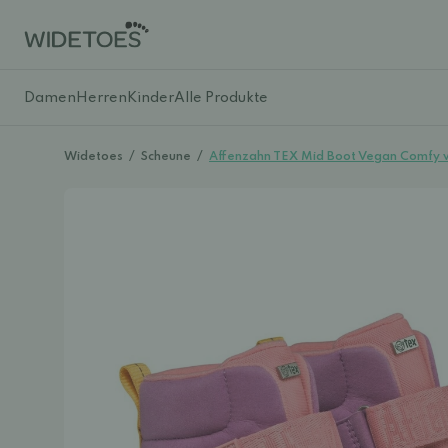
Damen
Herren
Kinder
Alle Produkte
Widetoes
/
Scheune
/
Affenzahn TEX Mid Boot Vegan Comfy w