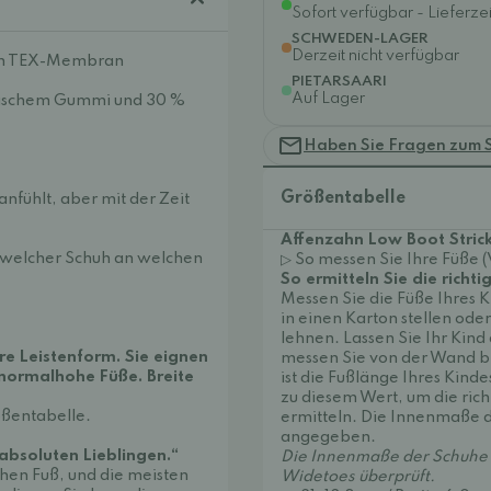
Sofort verfügbar - Lieferzei
SCHWEDEN-LAGER
Derzeit nicht verfügbar
ahn TEX-Membran
PIETARSAARI
Auf Lager
etischem Gummi und 30 %
Haben Sie Fragen zum 
Größentabelle
anfühlt, aber mit der Zeit
Affenzahn Low Boot Strick
, welcher Schuh an welchen
▷ So messen Sie Ihre Füße 
So ermitteln Sie die richti
Messen Sie die Füße Ihres 
in einen Karton stellen ode
lehnen. Lassen Sie Ihr Kind
e Leistenform. Sie eignen
messen Sie von der Wand bi
 normalhohe Füße. Breite
ist die Fußlänge Ihres Kinde
zu diesem Wert, um die ric
ößentabelle.
ermitteln. Die Innenmaße d
angegeben.
bsoluten Lieblingen.“
Die Innenmaße der Schuhe 
chen Fuß, und die meisten
Widetoes überprüft.