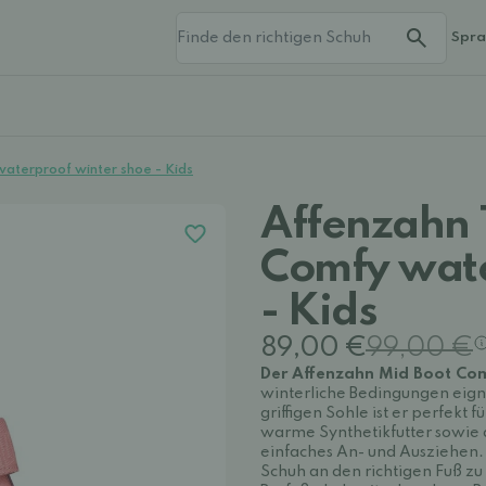
Spr
aterproof winter shoe - Kids
Affenzahn 
Comfy wate
- Kids
89,00 €
99,00 €
Der Affenzahn Mid Boot Co
winterliche Bedingungen eig
griffigen Sohle ist er perfekt
warme Synthetikfutter sowie d
einfaches An- und Ausziehen. E
Schuh an den richtigen Fuß z