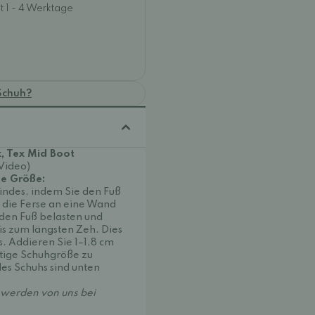
t 1 - 4 Werktage
Schuh?
, Tex Mid Boot
(Video)
ge Größe:
Kindes, indem Sie den Fuß
r die Ferse an eine Wand
 den Fuß belasten und
s zum längsten Zeh. Dies
s. Addieren Sie 1–1,8 cm
htige Schuhgröße zu
es Schuhs sind unten
werden von uns bei