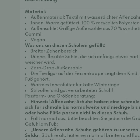
Beschreibung
Material:
Außenmaterial: Textil mit wasserdichter Affenz
Innen: Warm gefüttert, 100 % recyceltes Polyester
Außensohle: Griffige Außensohle aus 70 % synth
Gummi
Vegan
Was uns an diesen Schuhen gefällt:
Breiter Zehenbereich
Dünne, flexible Sohle, die sich anfangs etwas hart 
weicher wird.
Zero-Drop-Außensohle
Die Tierfigur auf der Fersenkappe zeigt dem Kind
Fuß gehört.
Warmes Innenfutter für kalte Wintertage
Stilvoller und gut verarbeiteter Schuh!
Passform- und Größenberatung:
Hinweis! Affenzahn-Schuhe haben eine schmaler
sich für schmale bis normalweite und niedrige bis
oder hohe Füße passen nicht in diesen Schuh.
Fällt normal aus, bitte beachten Sie jedoch die Gr
Gefühl am Fuß:
„Unsere Affenzahn-Schuhe gehören zu unseren a
Selda
, 3 Jahre alt, hat einen normal breiten und fla