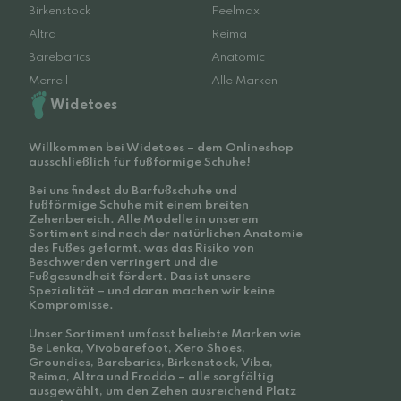
Birkenstock
Feelmax
Altra
Reima
Barebarics
Anatomic
Merrell
Alle Marken
Widetoes
Willkommen bei Widetoes – dem Onlineshop
ausschließlich für fußförmige Schuhe!
Bei uns findest du Barfußschuhe und
fußförmige Schuhe mit einem breiten
Zehenbereich. Alle Modelle in unserem
Sortiment sind nach der natürlichen Anatomie
des Fußes geformt, was das Risiko von
Beschwerden verringert und die
Fußgesundheit fördert. Das ist unsere
Spezialität – und daran machen wir keine
Kompromisse.
Unser Sortiment umfasst beliebte Marken wie
Be Lenka, Vivobarefoot, Xero Shoes,
Groundies, Barebarics, Birkenstock, Viba,
Reima, Altra und Froddo – alle sorgfältig
ausgewählt, um den Zehen ausreichend Platz