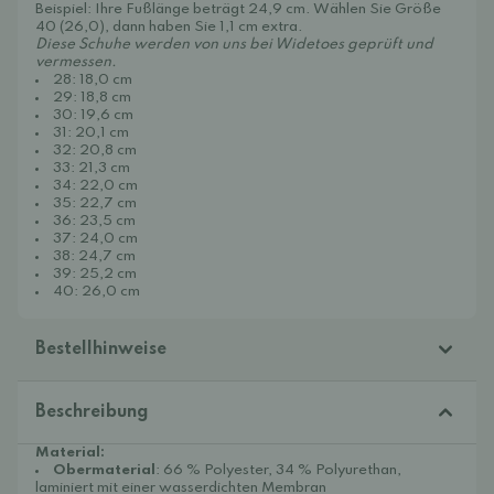
Beispiel: Ihre Fußlänge beträgt 24,9 cm. Wählen Sie Größe
40 (26,0), dann haben Sie 1,1 cm extra.
Diese Schuhe werden von uns bei Widetoes geprüft und
vermessen.
28: 18,0 cm
29: 18,8 cm
30: 19,6 cm
31: 20,1 cm
32: 20,8 cm
33: 21,3 cm
34: 22,0 cm
35: 22,7 cm
36: 23,5 cm
37: 24,0 cm
38: 24,7 cm
39: 25,2 cm
40: 26,0 cm
Bestellhinweise
Beschreibung
Material:
Obermaterial
: 66 % Polyester, 34 % Polyurethan,
laminiert mit einer wasserdichten Membran