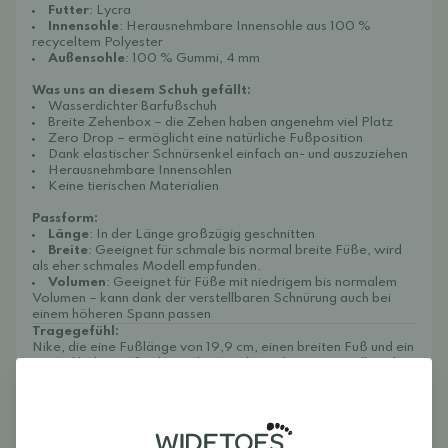
Futter
: Lycra
Innensohle
: Herausnehmbare Innensohle aus 100 %
recyceltem Polyester
Außensohle
: 100 % Gummi, 4 mm
Was uns an diesem Schuh gefällt:
Wasserdichter Barfußschuh
Breite Zehenbox – die Zehen haben angenehm viel Platz
Zero Drop – ermöglicht eine natürliche Fußposition
Dank elastischer Schnürsenkel einfach an- und auszuziehen
Herausnehmbare Innensohlen
Keine tierischen Materialien
Passform:
Länge
: In der Länge großzügig geschnitten
Breite
: Geeignet für schmale bis normal breite Füße, wird
als eher schmales Modell empfunden.
Volumen
: Geeignet für Füße mit niedrigem bis normalem
Volumen – kann dank der verstellbaren Schnürung auch bei
einem höheren Spann passen
Tragegefühl:
Nike, die eine Fußlänge von 19,9 cm, einen breiten Fuß und ein
normal hohes Fußvolumen hat, probiert den Reima Tallustelu in
Größe 32. Der Schuh war für sie anfangs etwas schwierig
anzuziehen, was darauf hindeutet, dass die Öffnung oder der
Einstieg bei einem breiteren Kinderfuß etwas eng wirken
kann. Sobald der Schuh jedoch am Fuß saß, empfand sie ihn
als sehr bequem. Er bot viel Platz im Vorfuß- und