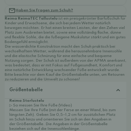
Haben Sie Fragen zum Schuh?
Reima ReimaTEC Tallustelu
ist ein preisgekrönter Barfußschuh für
Kinder und Erwachsene, die sich bei jedem Wetter natürlich
bewegen möchten. Er hat einen breiten Leisten, der den Zehen viel
Platz zum Ausbreiten bietet, sowie eine vollständig flache, dünne
und flexible Sohle, die die fußeigene Muskulatur stärkt und ein gutes
Bodengefühl ermöglicht.
Die wasserdichte Konstruktion macht den Schuh praktisch bei
wechselhaftem Wetter, während die herausnehmbare Innensohle
und die elastische Schnürung für eine einfache und bequeme
Nutzung sorgen. Der Schuh ist außerdem von der APMA anerkannt,
was bedeutet, dass er mit Fokus auf Fußgesundheit, Komfort und
eine natürliche Entwicklung wachsender Füße entwickelt wurde.
Bitte beachte vor dem Kauf die Größentabelle unten, um Retouren
zu reduzieren und die Umwelt zu schonen!
Größentabelle
Reima Storlustelu
▷ So messen Sie Ihre Füße (Video)
Messen Sie Ihre Füße (mit der Ferse an einer Wand, bis zum
längsten Zeh). Geben Sie 0,5–1,2 cm für zusätzlichen Platz
im Schuh hinzu und orientieren Sie sich an den Angaben in
der Größentabelle. Die Angaben in der Größentabelle
beziehen sich auf die Innensohlenlänge.