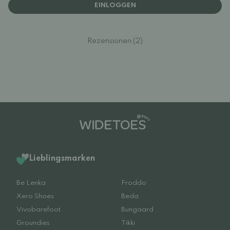
EINLOGGEN
Rezensionen (2)
Lieblingsmarken
Be Lenka
Froddo
Xero Shoes
Beda
Vivobarefoot
Bungaard
Groundies
Tikki