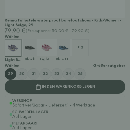
Reima Tallustelu waterproof barefoot shoes - Kids/Women -
Light Beige, 29
79,90 €
(Preisspanne: 50,00 € - 79,90 €)
Wählen
+ 2
Black
Light Heather
Blue Ocean
Light Beige
Wählen
Größenratgeber
29
30
31
32
33
34
35
IN DEN WARENKORB LEGEN
WEBSHOP
Sofort verfügbar - Lieferzeit 1 - 4 Werktage
SCHWEDEN-LAGER
Auf Lager
PIETARSAARI
Auf Lager