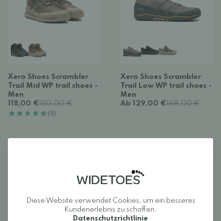
Xero Shoes Scrambler
Xero Shoes Scrambler
Trail Mid WP trail shoes -
Trail Low WP trail shoes -
Men
Men
118,00 €
180,00 €
Ab 129,00 €
169,00 €
(5)
GEDÄMPFT
SALE
GEDÄMPFT
SPRENGUNG
SALE
Diese Website verwendet Cookies, um ein besseres
Kundenerlebnis zu schaffen.
Datenschutzrichtlinie