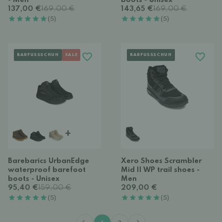
- Men
boots - Unisex
137,00 €
169,00 €
143,65 €
169,00 €
(5)
(5)
BARFUSSSCHUH
SALE
BARFUSSSCHUH
+
Barebarics UrbanEdge
Xero Shoes Scrambler
waterproof barefoot
Mid II WP trail shoes -
boots - Unisex
Men
95,40 €
159,00 €
209,00 €
(5)
(5)