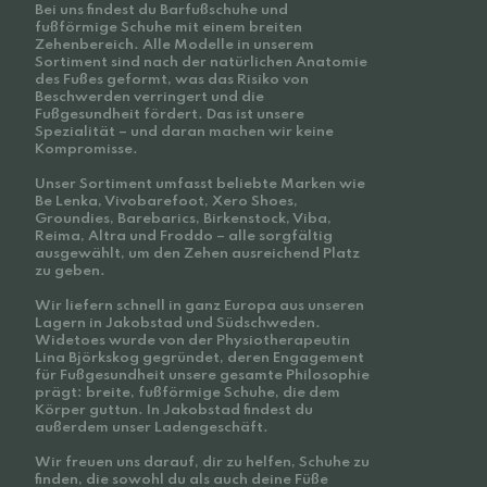
Bei uns findest du Barfußschuhe und
fußförmige Schuhe mit einem breiten
Zehenbereich. Alle Modelle in unserem
Sortiment sind nach der natürlichen Anatomie
des Fußes geformt, was das Risiko von
Beschwerden verringert und die
Fußgesundheit fördert. Das ist unsere
Spezialität – und daran machen wir keine
Kompromisse.
Unser Sortiment umfasst beliebte Marken wie
Be Lenka, Vivobarefoot, Xero Shoes,
Groundies, Barebarics, Birkenstock, Viba,
Reima, Altra und Froddo – alle sorgfältig
ausgewählt, um den Zehen ausreichend Platz
zu geben.
Wir liefern schnell in ganz Europa aus unseren
Lagern in Jakobstad und Südschweden.
Widetoes wurde von der Physiotherapeutin
Lina Björkskog gegründet, deren Engagement
für Fußgesundheit unsere gesamte Philosophie
prägt: breite, fußförmige Schuhe, die dem
Körper guttun. In Jakobstad findest du
außerdem unser Ladengeschäft.
Wir freuen uns darauf, dir zu helfen, Schuhe zu
finden, die sowohl du als auch deine Füße