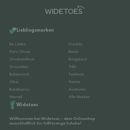
Lieblingsmarken
Be Lenka
Froddo
Xero Shoes
Beda
Vivobarefoot
Bungaard
Groundies
Tikki
Birkenstock
Feelmax
Altra
Reima
Barebarics
Anatomic
Merrell
Alle Marken
Widetoes
Willkommen bei Widetoes – dem Onlineshop
ausschließlich für fußförmige Schuhe!