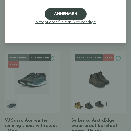
ANNEHMEN
Altra Torin 8 Gore-Tex
VJ Sarva Polar Mid 2
Akzeptieren Sie das Notwendige
Laufschuhe - Herren
studded shoes - Unisex
143,00 €
179,00 €
Ab 119,00 €
169,00 €
(5)
(5)
GEDÄMPFT
SPRENGUNG
BARFUSSSCHUH
SALE
SALE
+
VJ Sarva Ace winter
Be Lenka ArcticEdge
running shoes with studs
waterproof barefoot