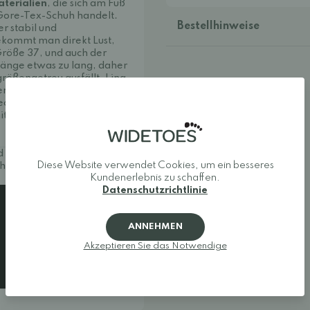
terialien
, die sich am Fuß
Gore-Tex-Schuh handelt.
Bestellhinweise
er stabil und
ekommt man direkt Lust,
Größe 37, und auch der
 Länge etwas zu lang, daher
rößengetreu ausfällt. Lina
Torin Wide ist für sie
echt breiten Leisten und
t sich der Fuß richtig
d Läufer, die einen gut
Diese Website verwendet Cookies, um ein besseres
uh mit natürlichem
Kundenerlebnis zu schaffen.
Datenschutzrichtlinie
ANNEHMEN
Akzeptieren Sie das Notwendige