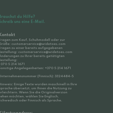
Brauchst du Hilfe?
Schreib uns eine E-Mail.
Kontakt
Fragen zum Kauf, Schuhmodell oder zur
Größe: customerservice@widetoes.com
Fragen zu einer bereits aufgegebenen
Bestellung: customerservice@widetoes.com
Änderungen zu Ihrer bereits getätigten
Bestellung:
+370 5 214 1671
Sonstige Angelegenheiten: +370 5 214 1671
Unternehmensnummer (Finnisch): 3324484-5
Hinweis: Einige Texte wurden maschinell in Ihre
Sprache übersetzt, um Ihnen die Nutzung zu
erleichtern. Wenn Sie die Originalversion
sehen möchten, wählen Sie Englisch,
Schwedisch oder Finnisch als Sprache.