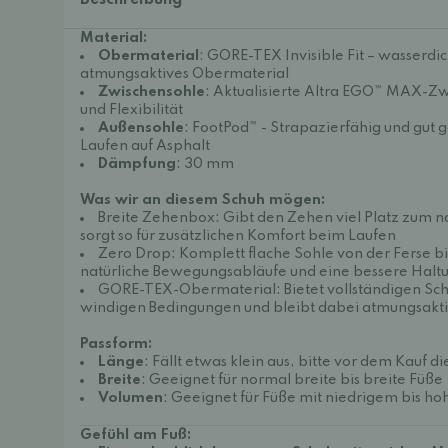
Beschreibung
Material:
Obermaterial
: GORE-TEX Invisible Fit – wasserdi
atmungsaktives Obermaterial
Zwischensohle
: Aktualisierte Altra EGO™ MAX-Zw
und Flexibilität
Außensohle
: FootPod™ - Strapazierfähig und gut 
Laufen auf Asphalt
Dämpfung
: 30 mm
Was wir an diesem Schuh mögen:
Breite Zehenbox: Gibt den Zehen viel Platz zum n
sorgt so für zusätzlichen Komfort beim Laufen
Zero Drop: Komplett flache Sohle von der Ferse bi
natürliche Bewegungsabläufe und eine bessere Halt
GORE-TEX-Obermaterial: Bietet vollständigen Sch
windigen Bedingungen und bleibt dabei atmungsakt
Passform:
Länge
: Fällt etwas klein aus, bitte vor dem Kauf 
Breite
: Geeignet für normal breite bis breite Füße
Volumen
: Geeignet für Füße mit niedrigem bis 
Gefühl am Fuß: