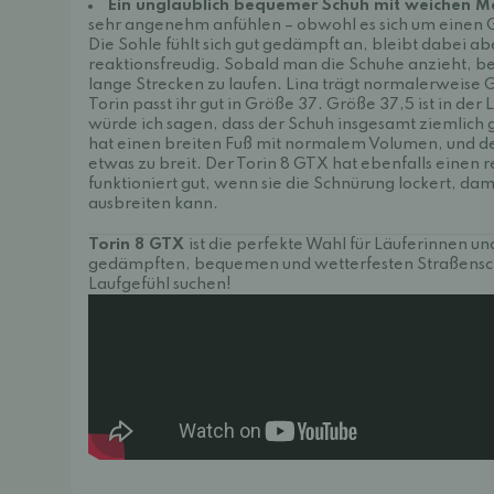
Ein unglaublich bequemer Schuh mit weichen Ma
sehr angenehm anfühlen – obwohl es sich um einen 
Die Sohle fühlt sich gut gedämpft an, bleibt dabei ab
reaktionsfreudig. Sobald man die Schuhe anzieht, b
lange Strecken zu laufen. Lina trägt normalerweise 
Torin passt ihr gut in Größe 37. Größe 37,5 ist in der
würde ich sagen, dass der Schuh insgesamt ziemlich g
hat einen breiten Fuß mit normalem Volumen, und der 
etwas zu breit. Der Torin 8 GTX hat ebenfalls einen r
funktioniert gut, wenn sie die Schnürung lockert, dami
ausbreiten kann.
Torin 8 GTX
ist die perfekte Wahl für Läuferinnen un
gedämpften, bequemen und wetterfesten Straßensch
Laufgefühl suchen!