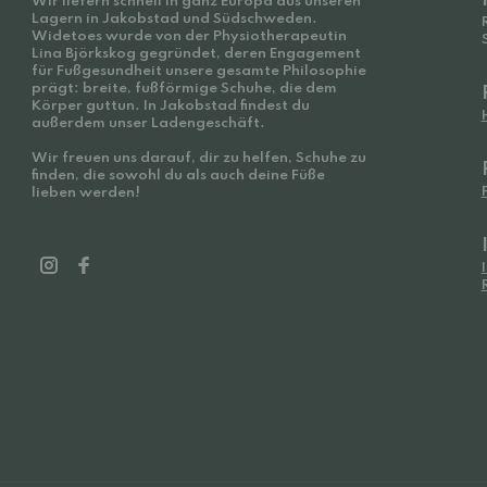
Wir liefern schnell in ganz Europa aus unseren
Lagern in Jakobstad und Südschweden.
Widetoes wurde von der Physiotherapeutin
Lina Björkskog gegründet, deren Engagement
für Fußgesundheit unsere gesamte Philosophie
prägt: breite, fußförmige Schuhe, die dem
Körper guttun. In Jakobstad findest du
außerdem unser Ladengeschäft.
Wir freuen uns darauf, dir zu helfen, Schuhe zu
finden, die sowohl du als auch deine Füße
lieben werden!