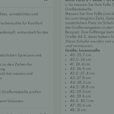
Altra Torin 8 + Wide + GTX
▷ So messen Sie Ihre Füße 
Größentabelle:
Messen Sie Ihre Füße (mit 
chtes, winddichtes und
bis zum längsten Zeh). Gebe
zusätzlichen Platz im Schuh
ischensohle für Komfort
die Größenangaben in der 
Beispiel: Ihre Fußlänge bet
gedämpft, entwickelt für das
Größe 44,5, dann haben Si
Diese Schuhe werden von u
und vermessen.
Größe: Innenmaße
40: 25,7 cm
atürlichen Spreizen und
40,5: 26 cm
41: 26,4 cm
s zu den Zehen für
42: 26,9 cm
ung
42,5: 27,4 cm
utz bei nassen und
43: 27,8 cm
iv
44: 28,2 cm
44,5: 28,8 cm
45: 29,2 cm
die Größentabelle prüfen
46: 29,6 cm
46,5: 30,1 cm
hohem Volumen.
47: 30,6 cm
48: 31 cm