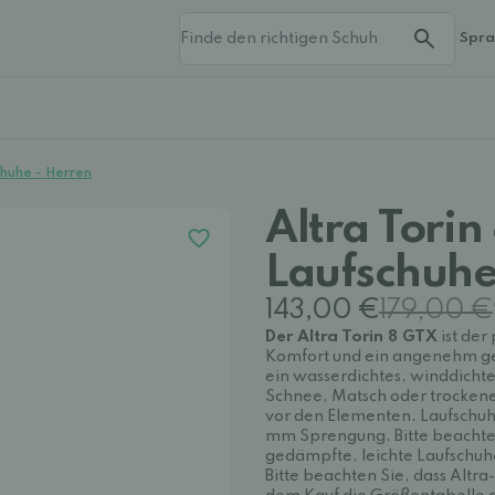
Spr
chuhe - Herren
Altra Torin
Laufschuhe
143,00 €
179,00 €
Der Altra Torin 8 GTX
ist der
Komfort und ein angenehm ged
ein wasserdichtes, winddicht
Schnee, Matsch oder trockene 
vor den Elementen. Laufschu
mm Sprengung. Bitte beachten
gedämpfte, leichte Laufschuh
Bitte beachten Sie, dass Altra