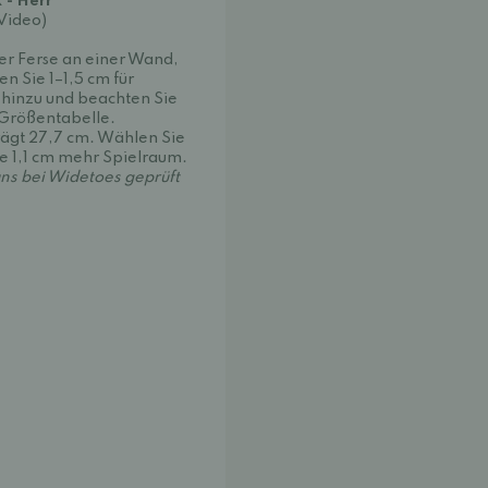
 - Herr
(Video)
der Ferse an einer Wand,
n Sie 1–1,5 cm für
 hinzu und beachten Sie
Größentabelle.
rägt 27,7 cm. Wählen Sie
e 1,1 cm mehr Spielraum.
ns bei Widetoes geprüft