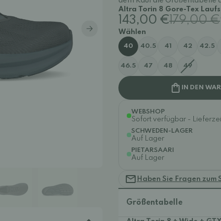
dem Kauf die Größentabelle 
Altra Torin 8 Gore-Tex Laufs
143,00 €
179,00 €
Wählen
40
40.5
41
42
42.5
46.5
47
48
49
IN DEN WA
WEBSHOP
Sofort verfügbar - Lieferzei
SCHWEDEN-LAGER
Auf Lager
PIETARSAARI
Auf Lager
Haben Sie Fragen zum 
Größentabelle