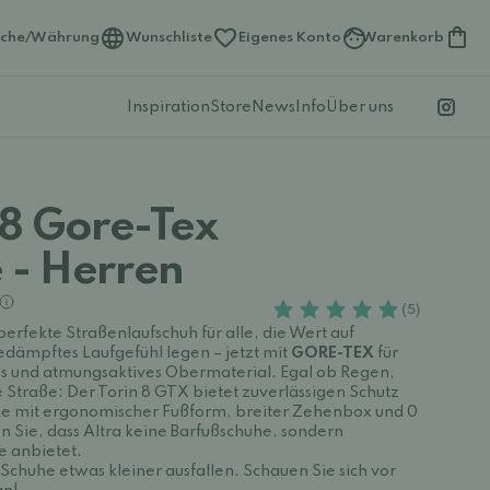
ache/Währung
Wunschliste
Eigenes Konto
Warenkorb
Inspiration
Store
News
Info
Über uns
 8 Gore-Tex
 - Herren
(5)
 perfekte Straßenlaufschuh für alle, die Wert auf
ämpftes Laufgefühl legen – jetzt mit
GORE-TEX
für
es und atmungsaktives Obermaterial. Egal ob Regen,
Straße: Der Torin 8 GTX bietet zuverlässigen Schutz
he mit ergonomischer Fußform, breiter Zehenbox und 0
 Sie, dass Altra keine Barfußschuhe, sondern
e anbietet.
-Schuhe etwas kleiner ausfallen. Schauen Sie sich vor