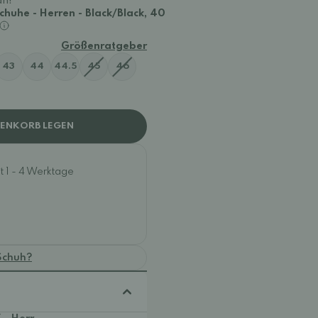
an!
chuhe - Herren - Black/Black, 40
Größenratgeber
43
44
44.5
45
46
RENKORB LEGEN
t 1 - 4 Werktage
Schuh?