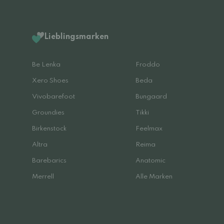
Lieblingsmarken
Be Lenka
Froddo
Xero Shoes
Beda
Vivobarefoot
Bungaard
Groundies
Tikki
Birkenstock
Feelmax
Altra
Reima
Barebarics
Anatomic
Merrell
Alle Marken