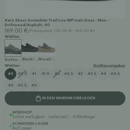
Xero Shoes Scrambler Trail Low WP trail shoes - Men -
Driftwood/Asphalt, 40
169,00 €
(Preisspanne: 129,00 € - 169,00 €)
Wählen
Black/Asphalt
Morel/Pure Cashmere
Driftwood/Asphalt
Wählen
Größenratgeber
40
40.5
41
41.5
42
42.5
43
43.5
44
44.5
45
45.5
46
IN DEN WARENKORB LEGEN
WEBSHOP
Sofort verfügbar - Lieferzeit 1 - 4 Werktage
SCHWEDEN-LAGER
Auf Lager