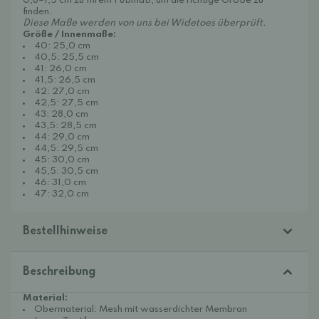
0,8–1,5 cm zu Ihrem Fußmaß, um die richtige Größe zu
finden.
Diese Maße werden von uns bei Widetoes überprüft.
Größe / Innenmaße:
40: 25,0 cm
40,5: 25,5 cm
41: 26,0 cm
41,5: 26,5 cm
42: 27,0 cm
42,5: 27,5 cm
43: 28,0 cm
43,5: 28,5 cm
44: 29,0 cm
44,5: 29,5 cm
45: 30,0 cm
45,5: 30,5 cm
46: 31,0 cm
47: 32,0 cm
Bestellhinweise
Beschreibung
Material:
Obermaterial: Mesh mit wasserdichter Membran