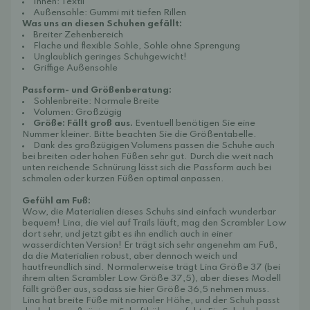
Innen: Textil
Außensohle: Gummi mit tiefen Rillen
Was uns an diesen Schuhen gefällt:
Breiter Zehenbereich
Flache und flexible Sohle, Sohle ohne Sprengung
Unglaublich geringes Schuhgewicht!
Griffige Außensohle
Passform- und Größenberatung:
Sohlenbreite: Normale Breite
Volumen: Großzügig
Größe: Fällt groß aus.
Eventuell benötigen Sie eine
Nummer kleiner. Bitte beachten Sie die Größentabelle.
Dank des großzügigen Volumens passen die Schuhe auch
bei breiten oder hohen Füßen sehr gut. Durch die weit nach
unten reichende Schnürung lässt sich die Passform auch bei
schmalen oder kurzen Füßen optimal anpassen.
Gefühl am Fuß:
Wow, die Materialien dieses Schuhs sind einfach wunderbar
bequem! Lina, die viel auf Trails läuft, mag den Scrambler Low
dort sehr, und jetzt gibt es ihn endlich auch in einer
wasserdichten Version! Er trägt sich sehr angenehm am Fuß,
da die Materialien robust, aber dennoch weich und
hautfreundlich sind. Normalerweise trägt Lina Größe 37 (bei
ihrem alten Scrambler Low Größe 37,5), aber dieses Modell
fällt größer aus, sodass sie hier Größe 36,5 nehmen muss.
Lina hat breite Füße mit normaler Höhe, und der Schuh passt