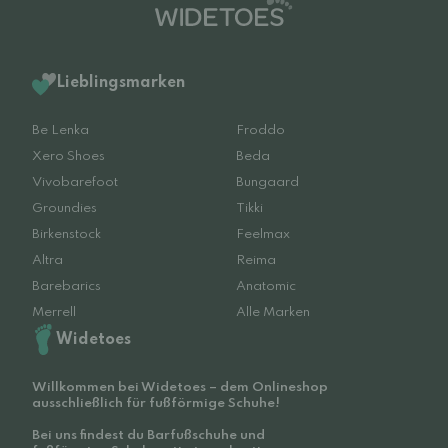
Lieblingsmarken
Be Lenka
Froddo
Xero Shoes
Beda
Vivobarefoot
Bungaard
Groundies
Tikki
Birkenstock
Feelmax
Altra
Reima
Barebarics
Anatomic
Merrell
Alle Marken
Widetoes
Willkommen bei Widetoes – dem Onlineshop
ausschließlich für fußförmige Schuhe!
Bei uns findest du Barfußschuhe und