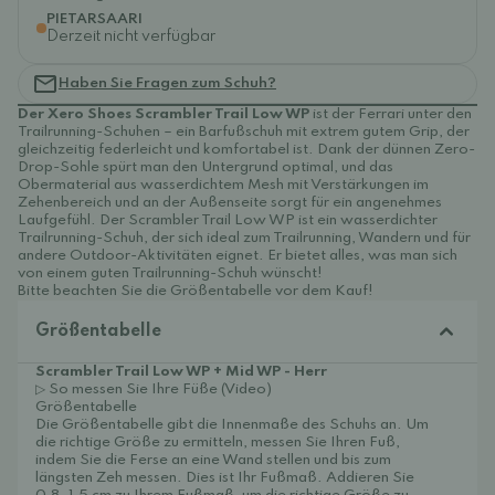
PIETARSAARI
Derzeit nicht verfügbar
Haben Sie Fragen zum Schuh?
Der Xero Shoes Scrambler Trail Low WP
ist der Ferrari unter den
Trailrunning-Schuhen – ein Barfußschuh mit extrem gutem Grip, der
gleichzeitig federleicht und komfortabel ist. Dank der dünnen Zero-
Drop-Sohle spürt man den Untergrund optimal, und das
Obermaterial aus wasserdichtem Mesh mit Verstärkungen im
Zehenbereich und an der Außenseite sorgt für ein angenehmes
Laufgefühl. Der Scrambler Trail Low WP ist ein wasserdichter
Trailrunning-Schuh, der sich ideal zum Trailrunning, Wandern und für
andere Outdoor-Aktivitäten eignet. Er bietet alles, was man sich
von einem guten Trailrunning-Schuh wünscht!
Bitte beachten Sie die Größentabelle vor dem Kauf!
Größentabelle
Scrambler Trail Low WP + Mid WP - Herr
▷ So messen Sie Ihre Füße (Video)
Größentabelle
Die Größentabelle gibt die Innenmaße des Schuhs an. Um
die richtige Größe zu ermitteln, messen Sie Ihren Fuß,
indem Sie die Ferse an eine Wand stellen und bis zum
längsten Zeh messen. Dies ist Ihr Fußmaß. Addieren Sie