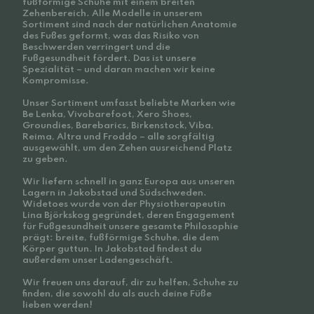
fußförmige Schuhe mit einem breiten
Zehenbereich. Alle Modelle in unserem
Sortiment sind nach der natürlichen Anatomie
des Fußes geformt, was das Risiko von
Beschwerden verringert und die
Fußgesundheit fördert. Das ist unsere
Spezialität – und daran machen wir keine
Kompromisse.
Unser Sortiment umfasst beliebte Marken wie
Be Lenka, Vivobarefoot, Xero Shoes,
Groundies, Barebarics, Birkenstock, Viba,
Reima, Altra und Froddo – alle sorgfältig
ausgewählt, um den Zehen ausreichend Platz
zu geben.
Wir liefern schnell in ganz Europa aus unseren
Lagern in Jakobstad und Südschweden.
Widetoes wurde von der Physiotherapeutin
Lina Björkskog gegründet, deren Engagement
für Fußgesundheit unsere gesamte Philosophie
prägt: breite, fußförmige Schuhe, die dem
Körper guttun. In Jakobstad findest du
außerdem unser Ladengeschäft.
Wir freuen uns darauf, dir zu helfen, Schuhe zu
finden, die sowohl du als auch deine Füße
lieben werden!