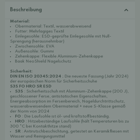
Beschreibung
Material:
Obermaterial: Textil, wasserabweisend
Futter: Mehrlagiges Textil
Einlegesohle: ESD-geprüfte Einlegesohle mit Null-
Sprengung (herausnehmbar)
Zwischensohle: EVA
Außensohle: Gummi
Zehenkappe:
Flexible Aluminium-Zehenkappe
Baak NeoShield Nagelschutz
Sicherheit:
DIN EN ISO 20345:2024
; Die neueste Fassung (Jahr 2024)
der europäischen Norm für Sicherheitsschuhe
S3S FO HRO SR ESD
S3S
: Sicherheitsschuh mit Aluminium-Zehenkappe (200 J),
geschlossener Ferse, antistatischen Eigenschaften,
Energieabsorption im Fersenbereich, Nageldurchtrittschutz,
wasserabweisendem Obermaterial + neue S-Klasse gemäß
der Norm von 2024
FO
: Die Laufsohle ist öl- und kraftstoffbeständig.
HRO
: Hitzebeständige Laufsohle (hält Temperaturen bis zu
300 °C bei Kontakthitze stand)
SR
:
Antirutschbeschichtung,
getestet an
Keramikfliesen mit
Wasser und Reinigungsmittel