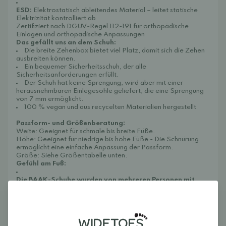
ESD:
Elektrostatisch ableitendes Material –
leitet statische
Elektrizität kontrolliert ab
Zertifiziert nach DGUV-Regel 112-191 für orthopädische
Einlagen und orthopädische Anpassungen
Das gefällt uns an dem Schuh:
Die breite Zehenbox bietet viel Platz, damit sich die Zehen
ausbreiten können.
Ein bequemer Sicherheitsschuh, der alle
Sicherheitsanforderungen erfüllt.
Der Schuh hat keine Sprengung, wird aber mit einer
herausnehmbaren Einlegesohle geliefert, die eine Sprengung
von 7 mm ermöglicht.
100 % vegan und aus recycelten Materialien hergestellt
Passform- und Größenberatung:
Weite: Geeignet für schmale bis breite Füße.
Höhe: Geeignet für niedrige bis hohe Füße - Die Schnürung
ermöglicht eine einfache Anpassung der Passform.
Größe: Siehe Größentabelle unten.
Gefühl am Fuß:
Die BAAK-Schuhe wurden von mehreren Personen mit
unterschiedlichen Fußformen getestet, und wir waren
positiv überrascht, dass die Passform für alle optimal
war!
Die Schuhe waren bequem, ohne einzuengen oder zu
locker zu sitzen. Julia hat schmale und flache Füße und fand
die Schuhe sehr passend. Heidi, die hohe und breite Füße hat,