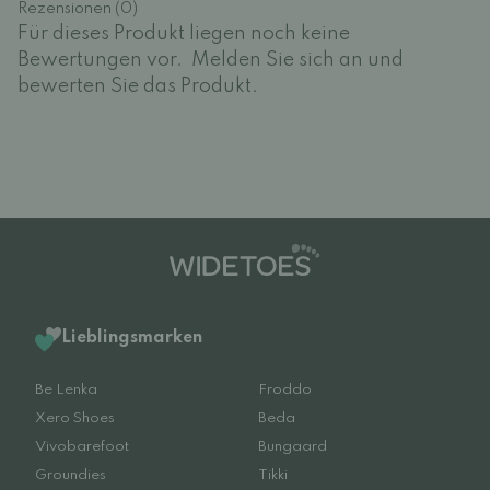
Rezensionen (0)
Für dieses Produkt liegen noch keine
Bewertungen vor.
Melden Sie sich an und
bewerten Sie das Produkt.
Lieblingsmarken
Be Lenka
Froddo
Xero Shoes
Beda
Vivobarefoot
Bungaard
Groundies
Tikki