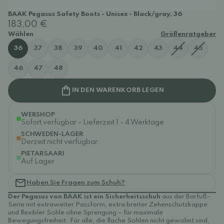
BAAK Pegasus Safety Boots - Unisex - Black/gray, 36
183,00 €
Wählen
Größenratgeber
36
37
38
39
40
41
42
43
44
45
46
47
48
IN DEN WARENKORB LEGEN
WEBSHOP
Sofort verfügbar - Lieferzeit 1 - 4 Werktage
SCHWEDEN-LAGER
Derzeit nicht verfügbar
PIETARSAARI
Auf Lager
Haben Sie Fragen zum Schuh?
Der Pegasus von BAAK
ist ein Sicherheitsschuh
aus der Barfuß-
Serie mit extraweiter Passform, extra breiter Zehenschutzkappe
und flexibler Sohle ohne Sprengung – für maximale
Bewegungsfreiheit. Für alle, die flache Sohlen nicht gewohnt sind,