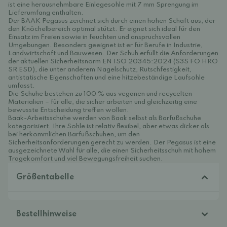
ist eine herausnehmbare Einlegesohle mit 7 mm Sprengung im
Lieferumfang enthalten.
Der BAAK Pegasus zeichnet sich durch einen hohen Schaft aus, der
den Knöchelbereich optimal stützt. Er eignet sich ideal für den
Einsatz im Freien sowie in feuchten und anspruchsvollen
Umgebungen. Besonders geeignet ist er für Berufe in Industrie,
Landwirtschaft und Bauwesen. Der Schuh erfüllt die Anforderungen
der aktuellen Sicherheitsnorm EN ISO 20345:2024 (S3S FO HRO
SR ESD), die unter anderem Nagelschutz, Rutschfestigkeit,
antistatische Eigenschaften und eine hitzebeständige Laufsohle
umfasst.
Die Schuhe bestehen zu 100 % aus veganen und recycelten
Materialien – für alle, die sicher arbeiten und gleichzeitig eine
bewusste Entscheidung treffen wollen.
Baak-Arbeitsschuhe werden von Baak selbst als Barfußschuhe
kategorisiert. Ihre Sohle ist relativ flexibel, aber etwas dicker als
bei herkömmlichen Barfußschuhen, um den
Sicherheitsanforderungen gerecht zu werden. Der Pegasus ist eine
ausgezeichnete Wahl für alle, die einen Sicherheitsschuh mit hohem
Tragekomfort und viel Bewegungsfreiheit suchen.
Größentabelle
Bestellhinweise