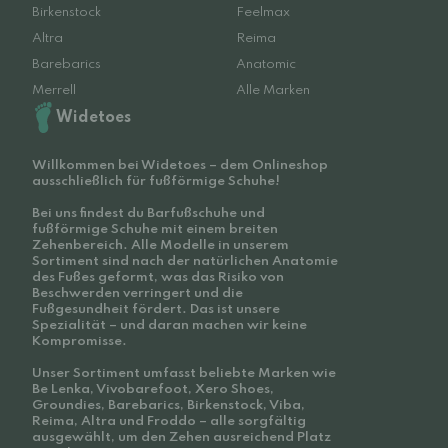
Birkenstock
Feelmax
Altra
Reima
Barebarics
Anatomic
Merrell
Alle Marken
Widetoes
Willkommen bei Widetoes – dem Onlineshop
ausschließlich für fußförmige Schuhe!
Bei uns findest du Barfußschuhe und
fußförmige Schuhe mit einem breiten
Zehenbereich. Alle Modelle in unserem
Sortiment sind nach der natürlichen Anatomie
des Fußes geformt, was das Risiko von
Beschwerden verringert und die
Fußgesundheit fördert. Das ist unsere
Spezialität – und daran machen wir keine
Kompromisse.
Unser Sortiment umfasst beliebte Marken wie
Be Lenka, Vivobarefoot, Xero Shoes,
Groundies, Barebarics, Birkenstock, Viba,
Reima, Altra und Froddo – alle sorgfältig
ausgewählt, um den Zehen ausreichend Platz