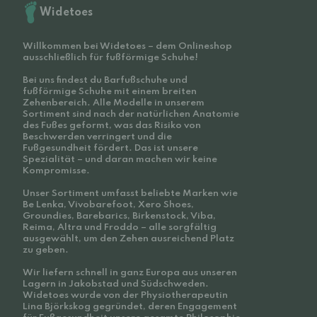
Widetoes
Willkommen bei Widetoes – dem Onlineshop
ausschließlich für fußförmige Schuhe!
Bei uns findest du Barfußschuhe und
fußförmige Schuhe mit einem breiten
Zehenbereich. Alle Modelle in unserem
Sortiment sind nach der natürlichen Anatomie
des Fußes geformt, was das Risiko von
Beschwerden verringert und die
Fußgesundheit fördert. Das ist unsere
Spezialität – und daran machen wir keine
Kompromisse.
Unser Sortiment umfasst beliebte Marken wie
Be Lenka, Vivobarefoot, Xero Shoes,
Groundies, Barebarics, Birkenstock, Viba,
Reima, Altra und Froddo – alle sorgfältig
ausgewählt, um den Zehen ausreichend Platz
zu geben.
Wir liefern schnell in ganz Europa aus unseren
Lagern in Jakobstad und Südschweden.
Widetoes wurde von der Physiotherapeutin
Lina Björkskog gegründet, deren Engagement