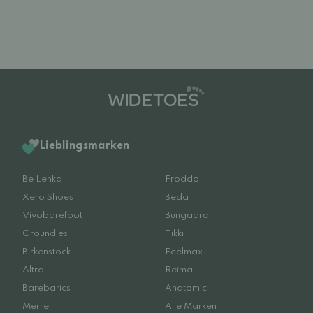
Lieblingsmarken
Be Lenka
Froddo
Xero Shoes
Beda
Vivobarefoot
Bungaard
Groundies
Tikki
Birkenstock
Feelmax
Altra
Reima
Barebarics
Anatomic
Merrell
Alle Marken