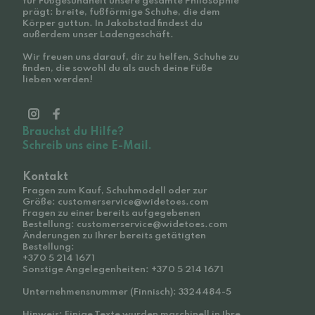
für Fußgesundheit unsere gesamte Philosophie
prägt: breite, fußförmige Schuhe, die dem
Körper guttun. In Jakobstad findest du
außerdem unser Ladengeschäft.
Wir freuen uns darauf, dir zu helfen, Schuhe zu
finden, die sowohl du als auch deine Füße
lieben werden!
Brauchst du Hilfe?
Schreib uns eine E-Mail.
Kontakt
Fragen zum Kauf, Schuhmodell oder zur
Größe: customerservice@widetoes.com
Fragen zu einer bereits aufgegebenen
Bestellung: customerservice@widetoes.com
Änderungen zu Ihrer bereits getätigten
Bestellung:
+370 5 214 1671
Sonstige Angelegenheiten: +370 5 214 1671
Unternehmensnummer (Finnisch): 3324484-5
Hinweis: Einige Texte wurden maschinell in Ihre