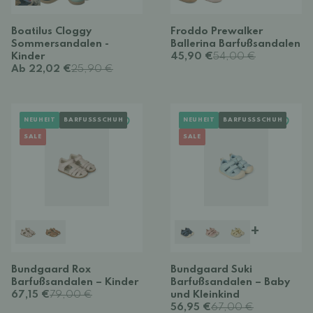
Boatilus Cloggy
Froddo Prewalker
Sommersandalen -
Ballerina Barfußsandalen
Kinder
45,90 €
54,00 €
Ab 22,02 €
25,90 €
NEUHEIT
BARFUSSSCHUH
NEUHEIT
BARFUSSSCHUH
SALE
SALE
+
Bundgaard Rox
Bundgaard Suki
Barfußsandalen – Kinder
Barfußsandalen – Baby
67,15 €
79,00 €
und Kleinkind
56,95 €
67,00 €