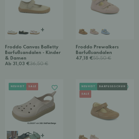
+
Froddo Canvas Balletty
Froddo Prewalkers
Barfußsandalen - Kinder
Barfußsandalen
& Damen
47,18 €
55,50 €
Ab 31,03 €
36,50 €
NEUHEIT
SALE
NEUHEIT
BARFUSSSCHUH
SALE
+