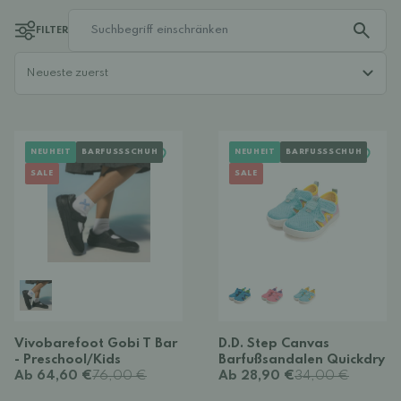
FILTER
NEUHEIT
BARFUSSSCHUH
NEUHEIT
BARFUSSSCHUH
SALE
SALE
Vivobarefoot Gobi T Bar
D.D. Step Canvas
- Preschool/Kids
Barfußsandalen Quickdry
Ab 64,60 €
76,00 €
Ab 28,90 €
34,00 €