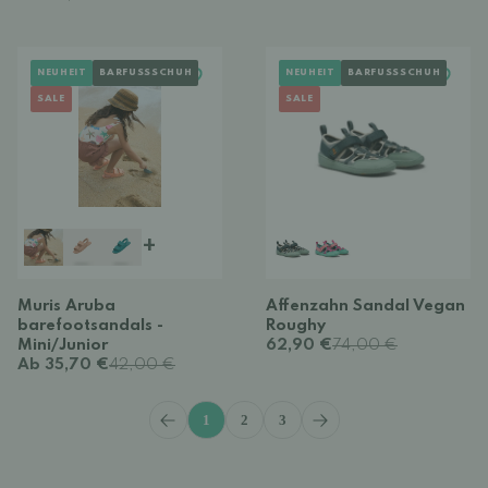
NEUHEIT
BARFUSSSCHUH
NEUHEIT
BARFUSSSCHUH
SALE
SALE
+
Muris Aruba
Affenzahn Sandal Vegan
barefootsandals -
Roughy
Mini/Junior
62,90 €
74,00 €
Ab 35,70 €
42,00 €
1
2
3