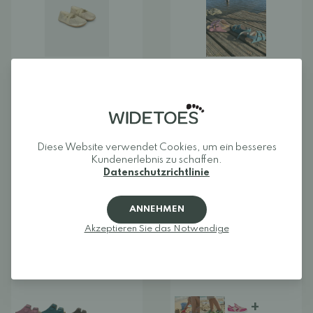
Bundgaard Tamara
Aylla Arena
Barefoot Ballerina - Kind
Barfußsandalen - Kinder
46,75 €
55,00 €
55,25 €
65,00 €
Diese Website verwendet Cookies, um ein besseres
Kundenerlebnis zu schaffen.
Datenschutzrichtlinie
NEUHEIT
BARFUSSSCHUH
NEUHEIT
BARFUSSSCHUH
ANNEHMEN
SALE
SALE
Akzeptieren Sie das Notwendige
+