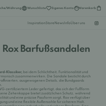
ache/Währung
Wunschliste
Eigenes Konto
Warenkorb
Inspiration
Store
News
Info
Über uns
 Rox Barfußsandalen
ard-Klassiker,
bei dem Schlichtheit, Funktionalität und
rmonisch zusammenwirken. Die Sandale besticht durch
t raffinierten, ausgewogenen Details, die Bundgaards
n.
G-zertifiziertem Leder gefertigt, das sich der Fußform
ssene Zehenkappe bietet zusätzlichen Schutz, während
ilität und eine präzise Passform sorgt. Rox verfügt über
ung und eine flexible Außensohle für sicheren Halt.