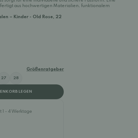
s sorgt für eine individuelle und sichere Passform. Eine
ertigt aus hochwertigen Materialien, funktionalem
en – Kinder - Old Rose, 22
Größenratgeber
27
28
RENKORB LEGEN
t 1 - 4 Werktage