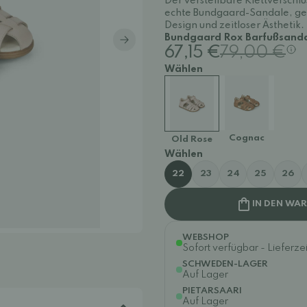
Der verstellbare Klettverschlus
echte Bundgaard-Sandale, gef
Design und zeitloser Ästhetik.
Bundgaard Rox Barfußsandal
67,15 €
79,00 €
Wählen
Cognac
Old Rose
Wählen
22
23
24
25
26
IN DEN WA
WEBSHOP
Sofort verfügbar - Lieferzei
SCHWEDEN-LAGER
Auf Lager
PIETARSAARI
Auf Lager