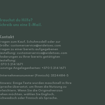
Brauchst du Hilfe?
Schreib uns eine E-Mail.
Kontakt
Fragen zum Kauf, Schuhmodell oder zur
Größe: customerservice@widetoes.com
Fragen zu einer bereits aufgegebenen
Bestellung: customerservice@widetoes.com
Änderungen zu Ihrer bereits getätigten
Bestellung:
+370 5 214 1671
Sonstige Angelegenheiten: +370 5 214 1671
Unternehmensnummer (Finnisch): 3324484-5
Hinweis: Einige Texte wurden maschinell in Ihre
Sprache übersetzt, um Ihnen die Nutzung zu
erleichtern. Wenn Sie die Originalversion
sehen möchten, wählen Sie Englisch,
Schwedisch oder Finnisch als Sprache.