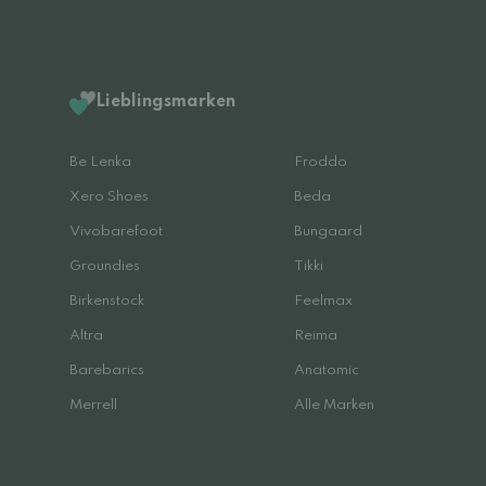
Lieblingsmarken
Be Lenka
Froddo
Xero Shoes
Beda
Vivobarefoot
Bungaard
Groundies
Tikki
Birkenstock
Feelmax
Altra
Reima
Barebarics
Anatomic
Merrell
Alle Marken