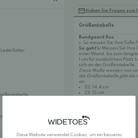
Haben Sie Fragen zum 
Größentabelle
Bundgaard Rox
▷ So messen Sie Ihre Füße 
So geht's:
Messen Sie Ihre F
 Lederfutter
einer Wand, bis zum längs
1 cm für zusätzlichen Platz 
sich an der Größentabelle.
Diese Maße werden von uns
die Größentabelle gibt di
an.
22: 14.4 cm
23: 15 cm
Größentabelle.
24: 15.6 cm
25: 16.2 cm
26: 16.8 cm
27: 17.3 cm
chten Tuch entfernen.
28: 18.1 cm
Diese Website verwendet Cookies, um ein besseres
Bestellhinweise