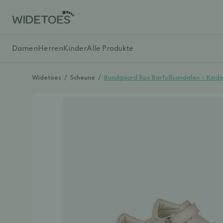
Damen
Herren
Kinder
Alle Produkte
Widetoes
/
Scheune
/
Bundgaard Rox Barfußsandalen – Kinde