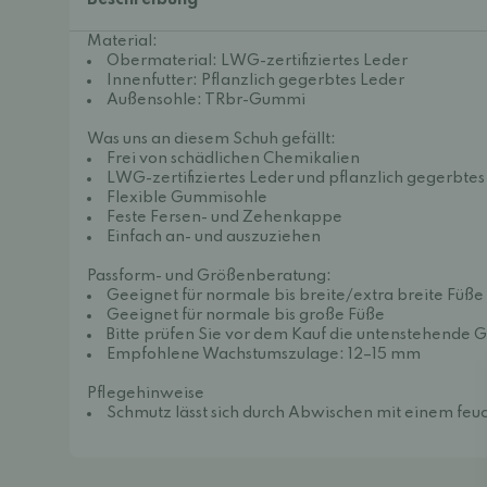
Beschreibung
Material:
Obermaterial: LWG-zertifiziertes Leder
Innenfutter: Pflanzlich gegerbtes Leder
Außensohle: TRbr-Gummi
Was uns an diesem Schuh gefällt:
Frei von schädlichen Chemikalien
LWG-zertifiziertes Leder und pflanzlich gegerbtes
Flexible Gummisohle
Feste Fersen- und Zehenkappe
Einfach an- und auszuziehen
Passform- und Größenberatung:
Geeignet für normale bis breite/extra breite Füße
Geeignet für normale bis große Füße
Bitte prüfen Sie vor dem Kauf die untenstehende 
Empfohlene Wachstumszulage: 12–15 mm
Pflegehinweise
Schmutz lässt sich durch Abwischen mit einem feu