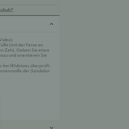
Schuh?
(Video)
üße (mit der Ferse an
ten Zeh). Geben Sie etwa
hinzu und orientieren Sie
 bei Widetoes überprüft;
e Innenmaße der Sandalen