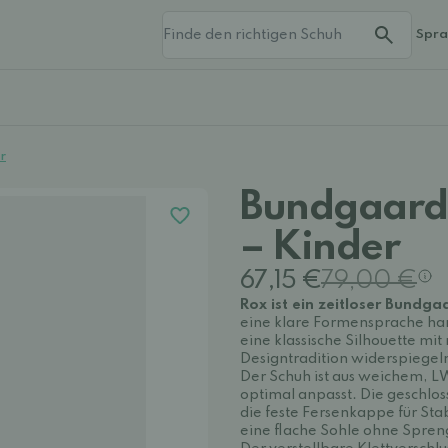
Spr
r
Bundgaard
– Kinder
67,15 €
79,00 €
Rox ist ein zeitloser Bundga
eine klare Formensprache ha
eine klassische Silhouette mi
Designtradition widerspiegel
Der Schuh ist aus weichem, LW
optimal anpasst. Die geschlo
die feste Fersenkappe für Stab
eine flache Sohle ohne Spreng