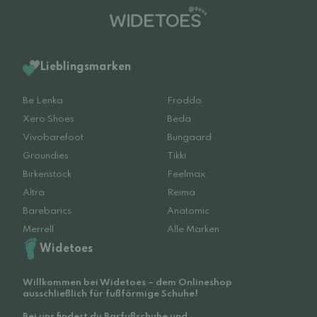
Lieblingsmarken
Be Lenka
Froddo
Xero Shoes
Beda
Vivobarefoot
Bungaard
Groundies
Tikki
Birkenstock
Feelmax
Altra
Reima
Barebarics
Anatomic
Merrell
Alle Marken
Widetoes
Willkommen bei Widetoes – dem Onlineshop
ausschließlich für fußförmige Schuhe!
Bei uns findest du Barfußschuhe und