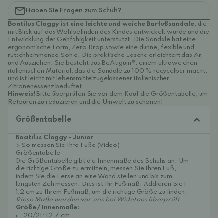
Haben Sie Fragen zum Schuh?
Boatilus Cloggy ist eine leichte und weiche Barfußsandale,
die
mit Blick auf das Wohlbefinden des Kindes entwickelt wurde und die
Entwicklung der Gehfähigkeit unterstützt. Die Sandale hat eine
ergonomische Form, Zero Drop sowie eine dünne, flexible und
rutschhemmende Sohle. Die praktische Lasche erleichtert das An-
und Ausziehen. Sie besteht aus BoAtigum®, einem ultraweichen
italienischen Material, das die Sandale zu 100 % recycelbar macht,
und ist leicht mit lebensmittelzugelassener italienischer
Zitronenessenz beduftet.
Hinweis!
Bitte überprüfen Sie vor dem Kauf die Größentabelle, um
Retouren zu reduzieren und die Umwelt zu schonen!
Größentabelle
Boatilus Cloggy - Junior
▷ So messen Sie Ihre Füße (Video)
Größentabelle
Die Größentabelle gibt die Innenmaße des Schuhs an. Um
die richtige Größe zu ermitteln, messen Sie Ihren Fuß,
indem Sie die Ferse an eine Wand stellen und bis zum
längsten Zeh messen. Dies ist Ihr Fußmaß. Addieren Sie 1–
1,2 cm zu Ihrem Fußmaß, um die richtige Größe zu finden.
Diese Maße werden von uns bei Widetoes überprüft.
Größe / Innenmaße:
20/21: 12.7 cm