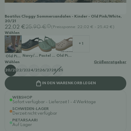
Boatilus Cloggy Sommersandalen - Kinder - Old Pink/White,
20/21
22,02 €
25,90 €
(Preisspanne: 22,02 € - 25,42 €)
Wählen
+ 1
Navy/Beige
Pastel Green/Beige
Old Pink/Beige
Old Pink/White
Wählen
Größenratgeber
20/21
22/23
24/25
26/27
28/29
IN DEN WARENKORB LEGEN
WEBSHOP
Sofort verfügbar - Lieferzeit 1 - 4 Werktage
SCHWEDEN-LAGER
Derzeit nicht verfügbar
PIETARSAARI
Auf Lager