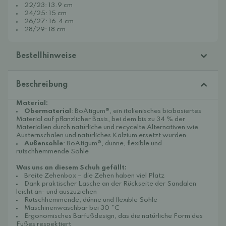
22/23: 13.9 cm
24/25: 15 cm
26/27: 16.4 cm
28/29: 18 cm
Bestellhinweise
Beschreibung
Material:
Obermaterial
: BoAtigum®, ein italienisches biobasiertes
Material auf pflanzlicher Basis, bei dem bis zu 34 % der
Materialien durch natürliche und recycelte Alternativen wie
Austernschalen und natürliches Kalzium ersetzt wurden
Außensohle
: BoAtigum®, dünne, flexible und
rutschhemmende Sohle
Was uns an diesem Schuh gefällt:
Breite Zehenbox – die Zehen haben viel Platz
Dank praktischer Lasche an der Rückseite der Sandalen
leicht an- und auszuziehen
Rutschhemmende, dünne und flexible Sohle
Maschinenwaschbar bei 30 °C
Ergonomisches Barfußdesign, das die natürliche Form des
Fußes respektiert