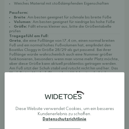
Weiches Material mit stoßdämpfenden Eigenschaften
Passform:
Breite
: Am besten geeignet für schmale bis breite Füße
Volumen
: Am besten geeignet für niedrige bis hohe Füße
Größe:
Fällt etwas kleiner aus, bitte die Größentabelle
prüfen
Tragegefühl am Fuß:
Greta
, die eine Fußlänge von 17,4 cm, einen normal breiten
Fuß und ein normal hohes Fußvolumen hat, empfindet den
Boatilus Cloggy in Größe 28/29 als gut passend. Bei ihrer
Fußlänge würde wahrscheinlich auch eine Nummer größer
funktionieren, besonders wenn man vorne mehr Platz möchte,
aber diese Größe kann aktuell problemlos getragen werden.
Am Fuß sitzt der Schuh stabil und rutscht nicht hin und her. Das
Modell ist im Vorderfußbereich wirklich breit und gibt den
Zehen viel Platz, um natürlich zu liegen. Das weiche Material
passt sich gut an den Fuß an, wodurch sich die Passform trotz
der großzügigen Breite anschmiegsam und bequem anfühlt.
Pflegehinweise:
Boatilus-Schuhe sind leicht zu reinigen – einfach unter dem
Wasserhahn abspülen oder bei 30 °C in der Maschine
waschen.
Diese Website verwendet Cookies, um ein besseres
Kundenerlebnis zu schaffen.
Hergestellt in einem einteiligen, gegossenen Design für eine
Datenschutzrichtlinie
verbesserte Recyclingfähigkeit. Das Material ist zu 100 %
recycelbar und hat einen milden Duft nach italienischer
Zitronenessenz in Lebensmittelqualität.