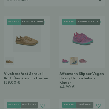
NEUHEIT
BARFUSSSCHUH
NEUHEIT
BARFUSSSCHUH
Vivobarefoot Sensus II
Affenzahn Slipper Vegan
Barfußmokassin - Herren
Fleecy Hausschuhe -
159,00 €
Kinder
44,90 €
NEUHEIT
GEDÄMPFT
NEUHEIT
GEDÄMPFT