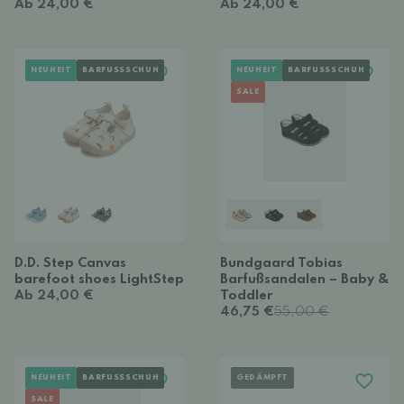
Ab 24,00 €
Ab 24,00 €
NEUHEIT
BARFUSSSCHUH
NEUHEIT
BARFUSSSCHUH
SALE
D.D. Step Canvas
Bundgaard Tobias
barefoot shoes LightStep
Barfußsandalen – Baby &
Ab 24,00 €
Toddler
46,75 €
55,00 €
NEUHEIT
BARFUSSSCHUH
GEDÄMPFT
SALE