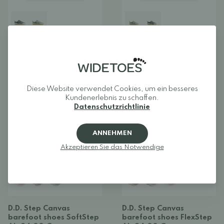
Vivobarefoot Motus Knit
Vivobarefoot Motus Knit
- Preschool/Kids
- Toddler
Ab 69,00 €
76,00 €
Diese Website verwendet Cookies, um ein besseres
Kundenerlebnis zu schaffen.
NEUHEIT
BARFUSSSCHUH
NEUHEIT
BARFUSSSCHUH
Datenschutzrichtlinie
ANNEHMEN
Akzeptieren Sie das Notwendige
+
D.D. Step Canvas
D.D. Step Canvas
barefoot shoes SoftStep
barefoot shoes FlexStep