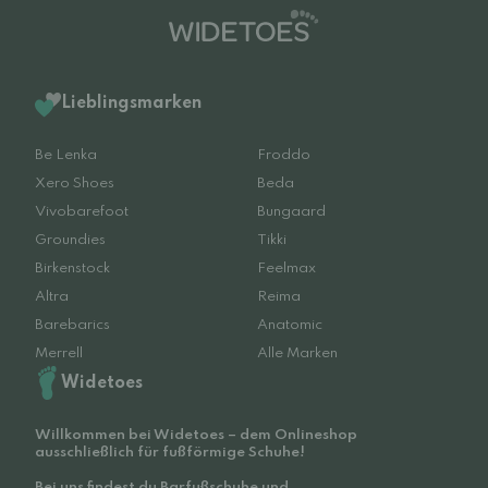
Lieblingsmarken
Be Lenka
Froddo
Xero Shoes
Beda
Vivobarefoot
Bungaard
Groundies
Tikki
Birkenstock
Feelmax
Altra
Reima
Barebarics
Anatomic
Merrell
Alle Marken
Widetoes
Willkommen bei Widetoes – dem Onlineshop
ausschließlich für fußförmige Schuhe!
Bei uns findest du Barfußschuhe und