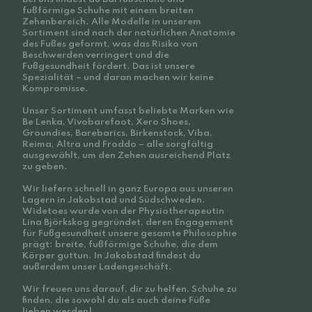
fußförmige Schuhe mit einem breiten
Zehenbereich. Alle Modelle in unserem
Sortiment sind nach der natürlichen Anatomie
des Fußes geformt, was das Risiko von
Beschwerden verringert und die
Fußgesundheit fördert. Das ist unsere
Spezialität – und daran machen wir keine
Kompromisse.
Unser Sortiment umfasst beliebte Marken wie
Be Lenka, Vivobarefoot, Xero Shoes,
Groundies, Barebarics, Birkenstock, Viba,
Reima, Altra und Froddo – alle sorgfältig
ausgewählt, um den Zehen ausreichend Platz
zu geben.
Wir liefern schnell in ganz Europa aus unseren
Lagern in Jakobstad und Südschweden.
Widetoes wurde von der Physiotherapeutin
Lina Björkskog gegründet, deren Engagement
für Fußgesundheit unsere gesamte Philosophie
prägt: breite, fußförmige Schuhe, die dem
Körper guttun. In Jakobstad findest du
außerdem unser Ladengeschäft.
Wir freuen uns darauf, dir zu helfen, Schuhe zu
finden, die sowohl du als auch deine Füße
lieben werden!