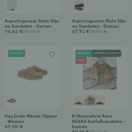
Asportuguesas Nala Slip-
Asportuguesas Nala Slip-
on Sandalen - Herren
on Sandalen - Damen
76,42 €
89,90 €
67,92 €
79,90 €
NEUHEIT
NEUHEIT
BARFUSSSCHUH
SALE
Hey Dude Wendy Slipper
El Naturalista Bare
- Women
N5684 Barfußsandalen -
69,00 €
Damen