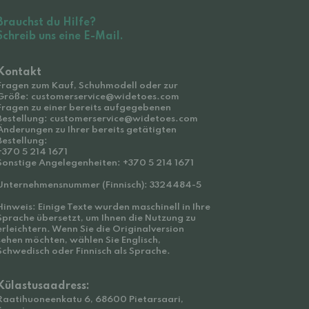
Brauchst du Hilfe?
Schreib uns eine E-Mail.
Kontakt
Fragen zum Kauf, Schuhmodell oder zur
Größe: customerservice@widetoes.com
Fragen zu einer bereits aufgegebenen
Bestellung: customerservice@widetoes.com
Änderungen zu Ihrer bereits getätigten
Bestellung:
+370 5 214 1671
Sonstige Angelegenheiten: +370 5 214 1671
Unternehmensnummer (Finnisch): 3324484-5
Hinweis: Einige Texte wurden maschinell in Ihre
Sprache übersetzt, um Ihnen die Nutzung zu
erleichtern. Wenn Sie die Originalversion
sehen möchten, wählen Sie Englisch,
Schwedisch oder Finnisch als Sprache.
Külastusaadress:
Raatihuoneenkatu 6, 68600 Pietarsaari,