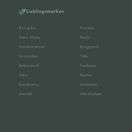
Lieblingsmarken
Be Lenka
Froddo
Xero Shoes
Beda
Vivobarefoot
Bungaard
Groundies
Tikki
Birkenstock
Feelmax
Altra
Reima
Barebarics
Anatomic
Merrell
Alle Marken