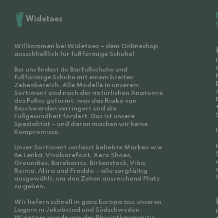
Widetoes
Willkommen bei Widetoes – dem Onlineshop
ausschließlich für fußförmige Schuhe!
Bei uns findest du Barfußschuhe und
fußförmige Schuhe mit einem breiten
Zehenbereich. Alle Modelle in unserem
Sortiment sind nach der natürlichen Anatomie
des Fußes geformt, was das Risiko von
Beschwerden verringert und die
Fußgesundheit fördert. Das ist unsere
Spezialität – und daran machen wir keine
Kompromisse.
Unser Sortiment umfasst beliebte Marken wie
Be Lenka, Vivobarefoot, Xero Shoes,
Groundies, Barebarics, Birkenstock, Viba,
Reima, Altra und Froddo – alle sorgfältig
ausgewählt, um den Zehen ausreichend Platz
zu geben.
Wir liefern schnell in ganz Europa aus unseren
Lagern in Jakobstad und Südschweden.
Widetoes wurde von der Physiotherapeutin