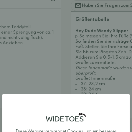
Haben Sie Fragen zum 
Größentabelle
chem Teddyfell.
Hey Dude Wendy Slipper
t einer Sprengung von ca. 1
▷ So messen Sie Ihre Füße 
nd nicht völlig flach).
So finden Sie die richtige
es Anziehen
Fuß. Stellen Sie Ihre Fers
Sie bis zum längsten Zeh. Da
Addieren Sie 0,5–1,5 cm zu
Größe zu ermitteln.
Diese Innenmaße wurden v
überprüft:
Größe: Innenmaße
37: 23,2 cm
38: 24 cm
39: 24,6 cm
40: 23,3 cm
41: 26,3 cm
42: 26,8 cm
Bestellhinweise
Diese Website verwendet Cookies, um ein besseres