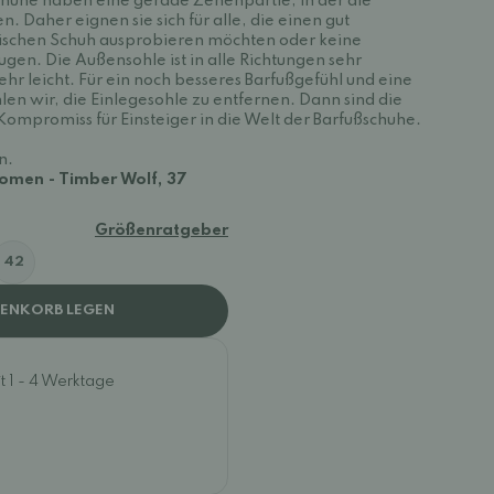
chuhe haben eine gerade Zehenpartie, in der die
 Daher eignen sie sich für alle, die einen gut
ischen Schuh ausprobieren möchten oder keine
gen. Die Außensohle ist in alle Richtungen sehr
sehr leicht. Für ein noch besseres Barfußgefühl und eine
n wir, die Einlegesohle zu entfernen. Dann sind die
ompromiss für Einsteiger in die Welt der Barfußschuhe.
n.
omen - Timber Wolf, 37
Größenratgeber
42
RENKORB LEGEN
t 1 - 4 Werktage