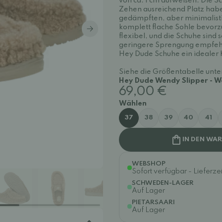
von ca. 1 cm aufweisen. Die S
Zehen ausreichend Platz haben.
gedämpften, aber minimalist
komplett flache Sohle bevorzu
flexibel, und die Schuhe sind 
geringere Sprengung empfehle
Hey Dude Schuhe ein idealer K
Siehe die Größentabelle unte
Hey Dude Wendy Slipper - W
69,00 €
Wählen
37
38
39
40
41
IN DEN WA
WEBSHOP
Sofort verfügbar - Lieferzei
SCHWEDEN-LAGER
Auf Lager
PIETARSAARI
Auf Lager