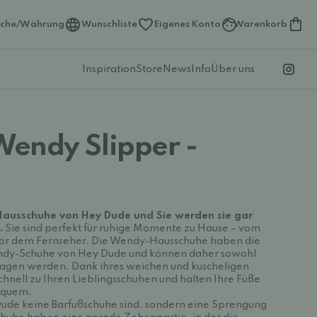
ache/Währung
Wunschliste
Eigenes Konto
Warenkorb
Inspiration
Store
News
Info
Über uns
endy Slipper -
-Hausschuhe von Hey Dude und Sie werden sie gar
.
Sie sind perfekt für ruhige Momente zu Hause – vom
or dem Fernseher. Die Wendy-Hausschuhe haben die
ndy-Schuhe von Hey Dude und können daher sowohl
ragen werden. Dank ihres weichen und kuscheligen
hnell zu Ihren Lieblingsschuhen und halten Ihre Füße
equem.
 Dude keine Barfußschuhe sind, sondern eine Sprengung