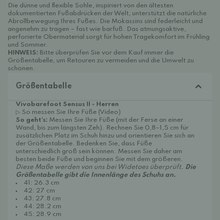
Die dünne und flexible Sohle, inspiriert von den ältesten
dokumentierten Fußabdrücken der Welt, unterstützt die natürliche
Abrollbewegung Ihres Fußes. Die Mokassins sind federleicht und
angenehm zu tragen – fast wie barfuß. Das atmungsaktive,
perforierte Obermaterial sorgt für hohen Tragekomfort im Frühling
und Sommer.
HINWEIS:
Bitte überprüfen Sie vor dem Kauf immer die
Größentabelle, um Retouren zu vermeiden und die Umwelt zu
schonen.
Größentabelle
Vivobarefoot Sensus II - Herren
▷ So messen Sie Ihre Füße (Video)
So geht's:
Messen Sie Ihre Füße (mit der Ferse an einer
Wand, bis zum längsten Zeh). Rechnen Sie 0,8–1,5 cm für
zusätzlichen Platz im Schuh hinzu und orientieren Sie sich an
der Größentabelle. Bedenken Sie, dass Füße
unterschiedlich groß sein können. Messen Sie daher am
besten beide Füße und beginnen Sie mit dem größeren.
Diese Maße werden von uns bei Widetoes überprüft.
Die
Größentabelle gibt die Innenlänge des Schuhs an.
41: 26.3 cm
42: 27 cm
43: 27.8 cm
44: 28.2 cm
45: 28.9 cm