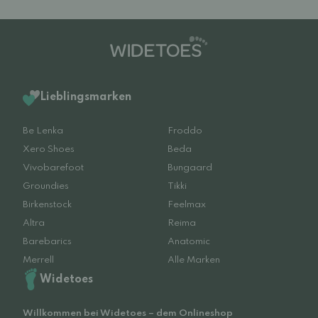
Lieblingsmarken
Be Lenka
Froddo
Xero Shoes
Beda
Vivobarefoot
Bungaard
Groundies
Tikki
Birkenstock
Feelmax
Altra
Reima
Barebarics
Anatomic
Merrell
Alle Marken
Widetoes
Willkommen bei Widetoes – dem Onlineshop