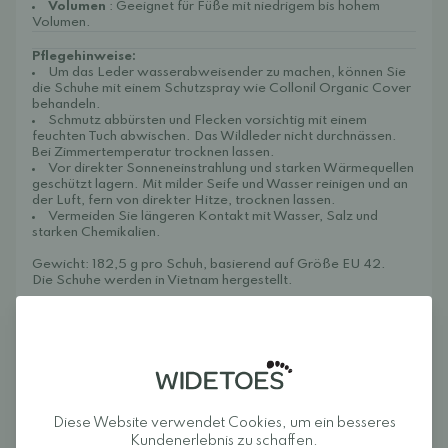
Volumen
: Geeignet für Füße mit niedrigem bis hohem
Volumen.
Pflegehinweise:
Um das Leder wasserabweisender zu machen, können Sie
die Schuhe mit einem Schutzspray wie
Collonil Organic Cover
behandeln.
Schmutz abbürsten und Flecken vorsichtig mit einem
feuchten Tuch abwischen. Das Wildleder nicht durchnässen.
Bei Zimmertemperatur trocknen lassen.
Vor direkter Sonneneinstrahlung und starken Wärmequellen
geschützt lagern. Mit milder Seife und Wasser reinigen und an
der Luft, fern von direkter Hitze, trocknen lassen.
Vermeiden Sie längeren Kontakt mit Wasser, Salz und
starken Chemikalien.
Gewicht: 182,5 g pro Schuh, basierend auf Größe EU 42.
Die Schuhe werden in Vietnam hergestellt.
Über Widetoes
Widetoes hilft Ihnen, bequeme und stylische Schuhe zu finden.
Wir sind spezialisiert auf Schuhe für weite Füße, Schuhe mit
Fußgewölbe, Barfußschuhe und minimalistische Schuhe für die
ganze Familie. Unser Ziel ist es, Ihnen eine der besten
Auswahlen an Schuhen mit Fußgewölbe und Schuhen für
weite Füße in Europa an einem Ort zu präsentieren. So finden
Diese Website verwendet Cookies, um ein besseres
Sie ganz einfach Modelle, die Ihren Zehen genügend Platz
bieten und Ihren Füßen natürliche Bewegungsfreiheit
Kundenerlebnis zu schaffen.