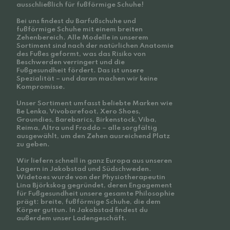
ausschließlich für fußförmige Schuhe!
Bei uns findest du Barfußschuhe und
fußförmige Schuhe mit einem breiten
Zehenbereich. Alle Modelle in unserem
Sortiment sind nach der natürlichen Anatomie
des Fußes geformt, was das Risiko von
Beschwerden verringert und die
Fußgesundheit fördert. Das ist unsere
Spezialität – und daran machen wir keine
Kompromisse.
Unser Sortiment umfasst beliebte Marken wie
Be Lenka, Vivobarefoot, Xero Shoes,
Groundies, Barebarics, Birkenstock, Viba,
Reima, Altra und Froddo – alle sorgfältig
ausgewählt, um den Zehen ausreichend Platz
zu geben.
Wir liefern schnell in ganz Europa aus unseren
Lagern in Jakobstad und Südschweden.
Widetoes wurde von der Physiotherapeutin
Lina Björkskog gegründet, deren Engagement
für Fußgesundheit unsere gesamte Philosophie
prägt: breite, fußförmige Schuhe, die dem
Körper guttun. In Jakobstad findest du
außerdem unser Ladengeschäft.