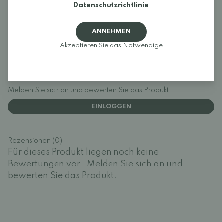
ermöglichen.
Datenschutzrichtlinie
Schuhe mit breiter Zehenpartie – Schuhe, die wie Füße
aussehen, nicht umgekehrt.
ANNEHMEN
Akzeptieren Sie das Notwendige
Rezensionen
Melden Sie sich an und bewerten Sie das Produkt.
EINLOGGEN
Rezensionen (0)
Für dieses Produkt liegen noch keine
Bewertungen vor.
Melden Sie sich an und
bewerten Sie das Produkt.