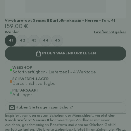
Vivobarefoot Sensus II Barfußmokassin - Herren - Tan, 41
159,00 €
Wählen
Größenratgeber
41
42
43
44
45
IN DEN WARENKORB LEGEN
WEBSHOP
Sofort verfügbar - Lieferzeit 1 - 4 Werktage
SCHWEDEN-LAGER
Derzeit nicht verfügbar
PIETARSAARI
Auf Lager
Haben Sie Fragen zum Schuh?
Inspiriert von den ersten Schuhen der Menschheit, vereint
der
Vivobarefoot Sensus II
hochwertiges Wildleder mit einer
weichen, geschmeidigen Passform und dem natürlichen Gefühl,
barfuß zu laufen. Die breite Zehenbox bietet Ihren Zehen viel Platz.