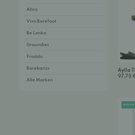
Altra
Vivo Barefoot
Be Lenka
Groundies
Froddo
Barebarics
Aylla T
97,75 
Alle Marken
NEUHEI