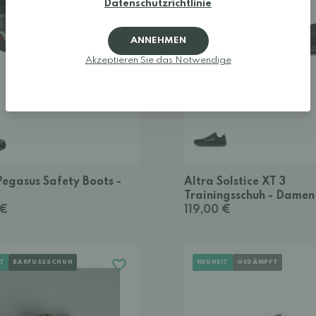
Datenschutzrichtlinie
ANNEHMEN
Akzeptieren Sie das Notwendige
egasus Safety Boots -
Altra Solstice XT 3
Trainingsschuh - Damen
 €
119,00 €
T
BARFUSSSCHUH
NEUHEIT
GEDÄMPFT