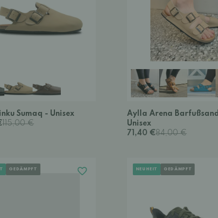
inku Sumaq - Unisex
Aylla Arena Barfußsand
€
115,00 €
Unisex
71,40 €
84,00 €
T
GEDÄMPFT
NEUHEIT
GEDÄMPFT