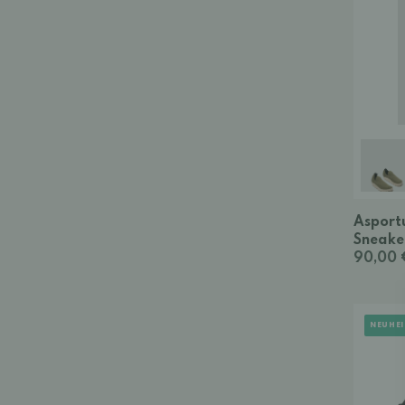
Asportu
Sneake
90,00 
NEUHEI