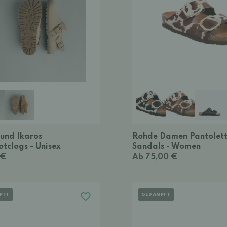
und Ikaros
Rohde Damen Pantolet
tclogs - Unisex
Sandals - Women
 €
Ab 75,00 €
PFT
GEDÄMPFT