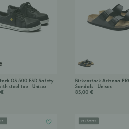
stock QS 500 ESD Safety
Birkenstock Arizona P
ith steel toe - Unisex
Sandals - Unisex
 €
85,00 €
PFT
GEDÄMPFT