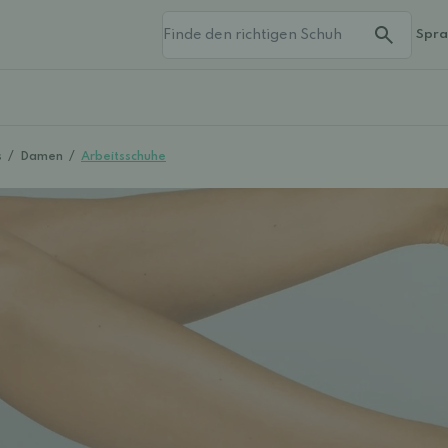
Spr
s
/
Damen
/
Arbeitsschuhe