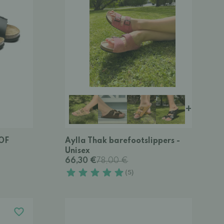
+
ROF
Aylla Thak barefootslippers -
Unisex
66,30 €
78,00 €
(5)