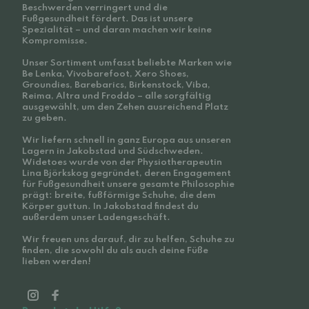
Beschwerden verringert und die
Fußgesundheit fördert. Das ist unsere
Spezialität – und daran machen wir keine
Kompromisse.
Unser Sortiment umfasst beliebte Marken wie
Be Lenka, Vivobarefoot, Xero Shoes,
Groundies, Barebarics, Birkenstock, Viba,
Reima, Altra und Froddo – alle sorgfältig
ausgewählt, um den Zehen ausreichend Platz
zu geben.
Wir liefern schnell in ganz Europa aus unseren
Lagern in Jakobstad und Südschweden.
Widetoes wurde von der Physiotherapeutin
Lina Björkskog gegründet, deren Engagement
für Fußgesundheit unsere gesamte Philosophie
prägt: breite, fußförmige Schuhe, die dem
Körper guttun. In Jakobstad findest du
außerdem unser Ladengeschäft.
Wir freuen uns darauf, dir zu helfen, Schuhe zu
finden, die sowohl du als auch deine Füße
lieben werden!