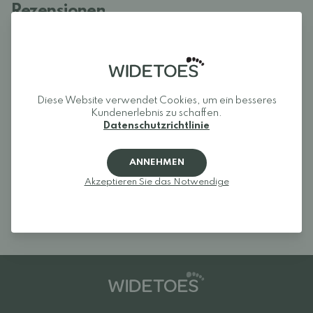
Rezensionen
Melden Sie sich an und bewerten Sie das Produkt.
EINLOGGEN
Diese Website verwendet Cookies, um ein besseres
Kundenerlebnis zu schaffen.
Rezensionen (0)
Datenschutzrichtlinie
Für dieses Produkt liegen noch keine
Bewertungen vor.
Melden Sie sich an und
ANNEHMEN
bewerten Sie das Produkt.
Akzeptieren Sie das Notwendige