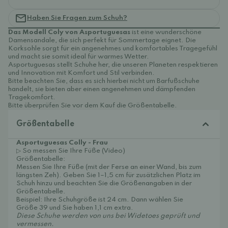
Haben Sie Fragen zum Schuh?
Das Modell Coly von Asportuguesas
ist eine wunderschöne
Damensandale, die sich perfekt für Sommertage eignet. Die
Korksohle sorgt für ein angenehmes und komfortables Tragegefühl
und macht sie somit ideal für warmes Wetter.
Asportuguesas stellt Schuhe her, die unseren Planeten respektieren
und Innovation mit Komfort und Stil verbinden.
Bitte beachten Sie, dass es sich hierbei nicht um Barfußschuhe
handelt, sie bieten aber einen angenehmen und dämpfenden
Tragekomfort.
Bitte überprüfen Sie vor dem Kauf die Größentabelle.
Größentabelle
Asportuguesas Colly - Frau
▷ So messen Sie Ihre Füße (Video)
Größentabelle:
Messen Sie Ihre Füße (mit der Ferse an einer Wand, bis zum
längsten Zeh). Geben Sie 1–1,5 cm für zusätzlichen Platz im
Schuh hinzu und beachten Sie die Größenangaben in der
Größentabelle.
Beispiel: Ihre Schuhgröße ist 24 cm. Dann wählen Sie
Größe 39 und Sie haben 1,1 cm extra.
Diese Schuhe werden von uns bei Widetoes geprüft und
vermessen.