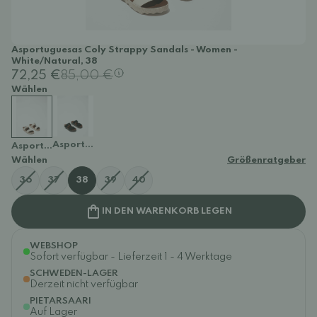
Asportuguesas Coly Strappy Sandals - Women -
White/Natural, 38
72,25 €
85,00 €
Wählen
Asportuguesas Coly Strappy Sandals - Women - Black/B
Asportuguesas Coly Strappy Sandals - Women - White/Natural
Wählen
Größenratgeber
36
37
38
39
40
IN DEN WARENKORB LEGEN
WEBSHOP
Sofort verfügbar - Lieferzeit 1 - 4 Werktage
SCHWEDEN-LAGER
Derzeit nicht verfügbar
PIETARSAARI
Auf Lager