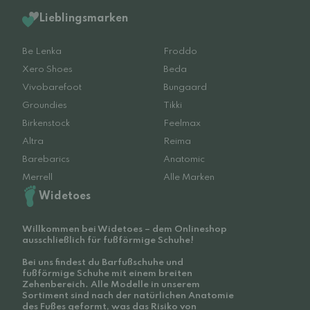
Lieblingsmarken
Be Lenka
Froddo
Xero Shoes
Beda
Vivobarefoot
Bungaard
Groundies
Tikki
Birkenstock
Feelmax
Altra
Reima
Barebarics
Anatomic
Merrell
Alle Marken
Widetoes
Willkommen bei Widetoes – dem Onlineshop
ausschließlich für fußförmige Schuhe!
Bei uns findest du Barfußschuhe und
fußförmige Schuhe mit einem breiten
Zehenbereich. Alle Modelle in unserem
Sortiment sind nach der natürlichen Anatomie
des Fußes geformt, was das Risiko von