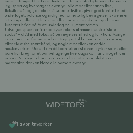
børn – designet til at give fødderne fri og naturlig bevægelse under
leg, sport og hverdagens eventyr. Alle modeller har en flad,
fleksibel sål og god plads til tæerne, hvilket giver god kontakt med
underlaget, balance og mulighed for naturlig bevægelse. Skoene er
lette og åndbare. Flere modeller har såler med godt greb, som
fungerer både på faste underlag og i ujævnt terræn.
Udvalget spænder fra sporty sneakers til minimalistiske “shoe-
socks” – altid med fokus på bevægelsesfrihed og funktion. Mange
sko er nemme for børn selv at tage på takket være velcrolukning
eller elastiske snørebånd, og nogle modeller kan endda
maskinvaskes. Uanset om dit barn løber i skoven, dyrker sport eller
bare har brug for et par behagelige hverdagssko, har vi noget, der
passer. Vi tilbyder både veganske alternativer og slidstærke
materialer, der kan klare alle barnets eventyr.
Favoritmærker