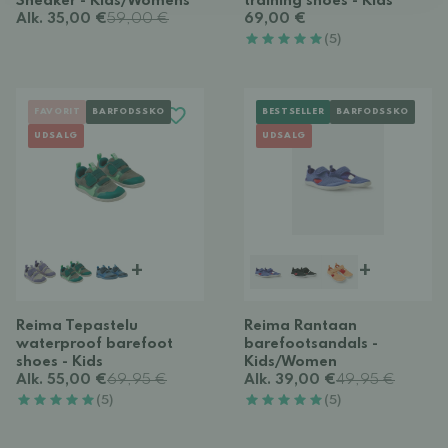
Sneaker - Kids/Womens
training shoes - Kids
Alk. 35,00 €
59,00 €
69,00 €
(5)
FAVORIT
BARFODSSKO
BESTSELLER
BARFODSSKO
UDSALG
UDSALG
+
+
Reima Tepastelu
Reima Rantaan
waterproof barefoot
barefootsandals -
shoes - Kids
Kids/Women
Alk. 55,00 €
69,95 €
Alk. 39,00 €
49,95 €
(5)
(5)