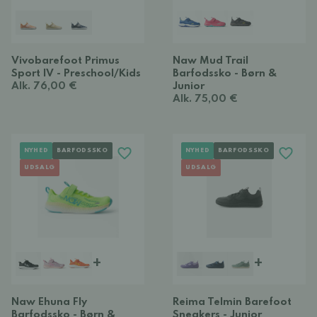
Vivobarefoot Primus
Naw Mud Trail
Sport IV - Preschool/Kids
Barfodssko - Børn &
Alk. 76,00 €
Junior
Alk. 75,00 €
NYHED
BARFODSSKO
NYHED
BARFODSSKO
UDSALG
UDSALG
+
+
Naw Ehuna Fly
Reima Telmin Barefoot
Barfodssko - Børn &
Sneakers - Junior