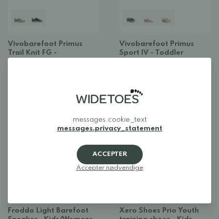
Vivobarefoot Primus
Vivobarefoot Primus
Trail Knit FG -
Sport IV - Toddler
Preschool/Kids/Junior
69,00 €
Alk. 82,00 €
FAVORIT
BARFODSSKO
BARFODSSKO
UDSALG
messages.cookie_text
messages.privacy_statement
ACCEPTER
Accepter nødvendige
+
Froddo Light Barefoot
Xero Shoes Prio Youth