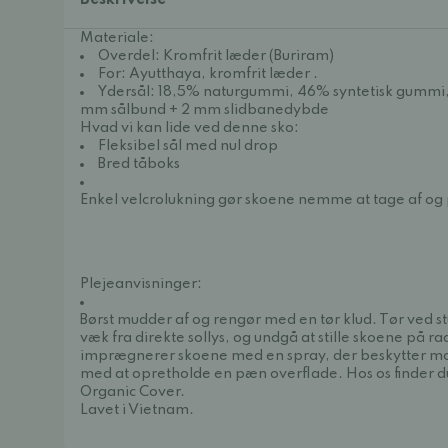
Beskrivelse
Materiale:
Overdel: Kromfrit læder (Buriram)
For:
Ayutthaya, kromfrit læder
.
Ydersål: 18,5% naturgummi, 46% syntetisk gummi, 
mm sålbund + 2 mm slidbanedybde
Hvad vi kan lide ved denne sko:
Fleksibel sål med nul drop
Bred tåboks
Enkel velcrolukning gør skoene nemme at tage af og
Plejeanvisninger:
Børst mudder af og rengør med en tør klud. Tør ved
væk fra direkte sollys, og undgå at stille skoene på ra
imprægnerer skoene med en spray, der beskytter mod
med at opretholde en pæn overflade. Hos os finder 
Organic Cover.
Lavet i Vietnam.