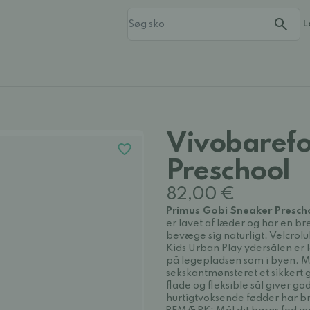
L
Vivobarefo
Preschool
82,00 €
Primus Gobi Sneaker Prescho
er lavet af læder og har en br
bevæge sig naturligt. Velcrol
Kids Urban Play ydersålen er l
på legepladsen som i byen. 
sekskantmønsteret et sikkert 
flade og fleksible sål giver g
hurtigtvoksende fødder har br