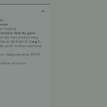
r -
unior
er (video)
tørrelse skal du gøre
acer din hæl mod en væg
ette er dit fodmål.
Læg 1-
nde ud af, hvilken størrelse
cm. Vælg størrelse 30 (19
lleres af os hos