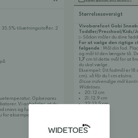
Størrelsesoversigt
Vivobarefoot Gobi Sneake
35,5% tilsætningsstoffer. 2
Toddler/Preschool/Kids/J
▷ Sådan måler du dine fødd
For at vælge den rigtige s
følgende
: Mål din fod. Pl
og mål til den længste tå. D
1,7
cm til dette mål for at fi
 på
du skal vælge.
Eksempel: Dit fodmål er 18 
cm), så får du 1 cm ekstra.
Disse indvendige mål kontro
Widetoes.
20: 12 cm
21: 12,9 cm
 stuetemperatur. Opbevares
22: 13,5 cm
diatorer. Vi anbefaler, at du
23: 14.3 cm
 snavs og fugt og hjælper
24: 15 cm
du for eksempel
Collonil
25: 15,8 cm
26: 16,4 cm
27:
16,9 cm
28: 17,5 cm