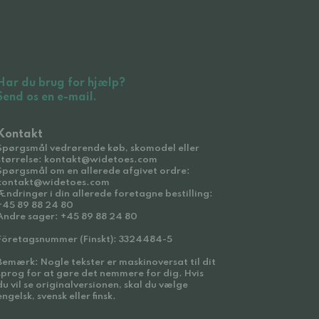
Har du brug for hjælp?
Send os en e-mail.
Kontakt
Spørgsmål vedrørende køb, skomodel eller
størrelse: kontakt@widetoes.com
Spørgsmål om en allerede afgivet ordre:
kontakt@widetoes.com
Ændringer i din allerede foretagne bestilling:
+45 89 88 24 80
Andre sager: +45 89 88 24 80
Företagsnummer (Finskt): 3324484-5
Bemærk: Nogle tekster er maskinoversat til dit
sprog for at gøre det nemmere for dig. Hvis
du vil se originalversionen, skal du vælge
engelsk, svensk eller finsk.