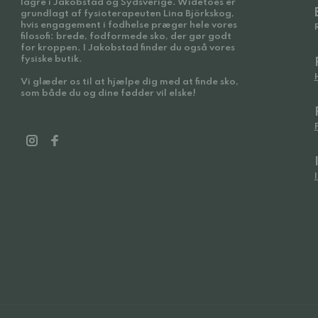
lagre i Jakobstad og Sydsverige. Widetoes er
grundlagt af fysioterapeuten Lina Björkskog,
hvis engagement i fodhelse præger hele vores
filosofi: brede, fodformede sko, der gør godt
for kroppen. I Jakobstad finder du også vores
fysiske butik.
Vi glæder os til at hjælpe dig med at finde sko,
som både du og dine fødder vil elske!