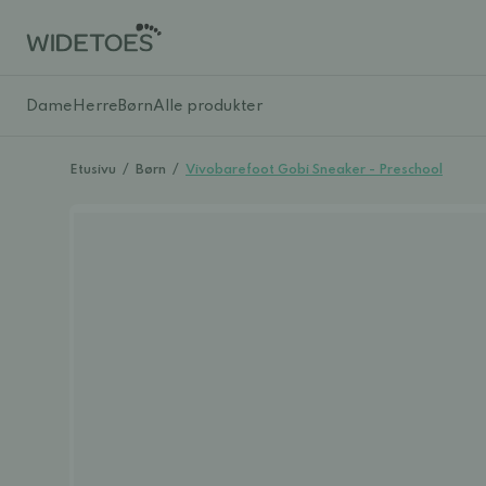
Dame
Herre
Børn
Alle produkter
Etusivu
/
Børn
/
Vivobarefoot Gobi Sneaker - Preschool