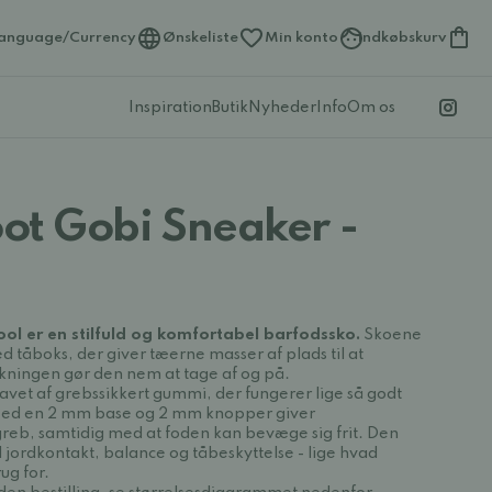
anguage/Currency
Ønskeliste
Min konto
Indkøbskurv
Inspiration
Butik
Nyheder
Info
Om os
ot Gobi Sneaker -
ol er en stilfuld og komfortabel barfodssko.
Skoene
ed tåboks, der giver tæerne masser af plads til at
ukningen gør den nem at tage af og på.
avet af grebssikkert gummi, der fungerer lige så godt
Med en 2 mm base og 2 mm knopper giver
greb, samtidig med at foden kan bevæge sig frit. Den
od jordkontakt, balance og tåbeskyttelse - lige hvad
ug for.