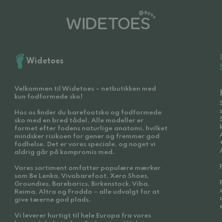
Widetoes
Velkommen til Widetoes – netbutikken med
kun fodformede sko!
Hos os finder du barefootsko og fodformede
sko med en bred tådel. Alle modeller er
formet efter fodens naturlige anatomi, hvilket
mindsker risikoen for gener og fremmer god
fodhelse. Det er vores speciale, og noget vi
aldrig går på kompromis med.
Vores sortiment omfatter populære mærker
som Be Lenka, Vivobarefoot, Xero Shoes,
Groundies, Barebarics, Birkenstock, Viba,
Reima, Altra og Froddo – alle udvalgt for at
give tæerne god plads.
Vi leverer hurtigt til hele Europa fra vores