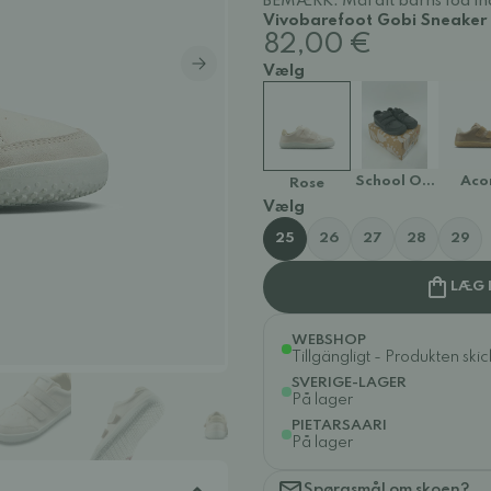
BEMÆRK: Mål dit barns fod ind
Vivobarefoot Gobi Sneaker -
82,00 €
Vælg
School Obsidian
Aco
Rose
Vælg
25
26
27
28
29
LÆG 
WEBSHOP
Tillgängligt - Produkten ski
SVERIGE-LAGER
På lager
PIETARSAARI
På lager
Spørgsmål om skoen?