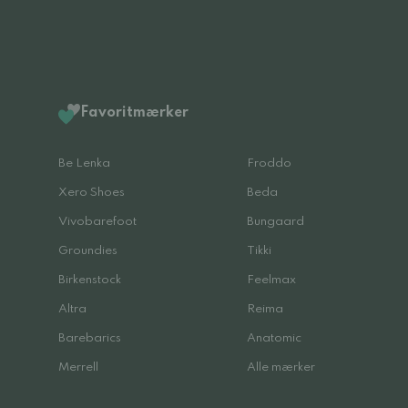
Favoritmærker
Be Lenka
Froddo
Xero Shoes
Beda
Vivobarefoot
Bungaard
Groundies
Tikki
Birkenstock
Feelmax
Altra
Reima
Barebarics
Anatomic
Merrell
Alle mærker