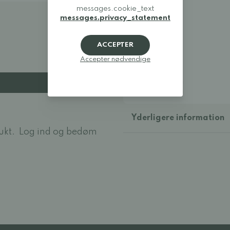
29: 18,3 cm
messages.cookie_text
30: 19 cm
messages.privacy_statement
31: 19,5 cm
32: 20 cm
33: 21 cm
ACCEPTER
34: 21,5 cm
Accepter nødvendige
35: 22,5 cm
36: 23,3 cm
37: 24,3 cm
38: 24,8 cm
Yderligere information
ukt.
Log ind og bedøm