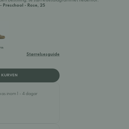
en bestilling, se størrelsesdiagrammet nedenfor.
 Preschool - Rose, 25
rn
Størrelsesguide
I KURVEN
ckas inom 1 - 4 dagar