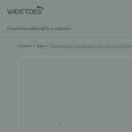
Dame
Herre
Børn
Alle produkter
Etusivu
/
Børn
/
Vivobarefoot Primus Sport IV - Preschool/Kid