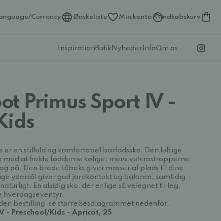
anguage/Currency
Ønskeliste
Min konto
Indkøbskurv
Inspiration
Butik
Nyheder
Info
Om os
t Primus Sport IV -
Kids
 er en stilfuld og komfortabel barfodssko. Den luftige
r med at holde fødderne kølige, mens velcrostropperne
g på. Den brede tåboks giver masser af plads til dine
ige ydersål giver god jordkontakt og balance, samtidig
urligt. En alsidig sko, der er lige så velegnet til leg,
ine hverdagseventyr.
en bestilling, se størrelsesdiagrammet nedenfor.
 - Preschool/Kids - Apricot, 25