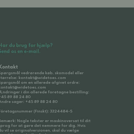
Har du brug for hjælp?
Send os en e-mail.
Kontakt
Spørgsmål vedrørende køb, skomodel eller
størrelse: kontakt@widetoes.com
Spørgsmål om en allerede afgivet ordre:
kontakt@widetoes.com
Ændringer i din allerede foretagne bestilling:
+45 89 88 24 80
Andre sager: +45 89 88 24 80
Företagsnummer (Finskt): 3324484-5
Bemærk: Nogle tekster er maskinoversat til dit
sprog for at gøre det nemmere for dig. Hvis
du vil se originalversionen, skal du vælge