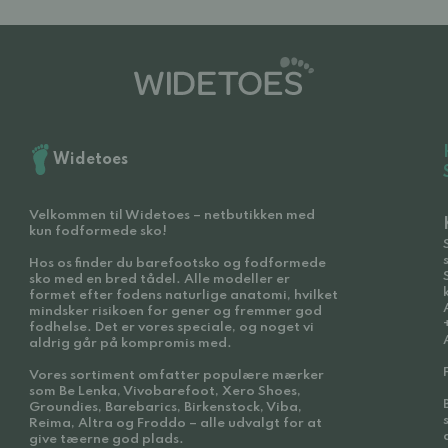
Widetoes
Velkommen til Widetoes – netbutikken med
kun fodformede sko!
Hos os finder du barefootsko og fodformede
sko med en bred tådel. Alle modeller er
formet efter fodens naturlige anatomi, hvilket
mindsker risikoen for gener og fremmer god
fodhelse. Det er vores speciale, og noget vi
aldrig går på kompromis med.
Vores sortiment omfatter populære mærker
som Be Lenka, Vivobarefoot, Xero Shoes,
Groundies, Barebarics, Birkenstock, Viba,
Reima, Altra og Froddo – alle udvalgt for at
give tæerne god plads.