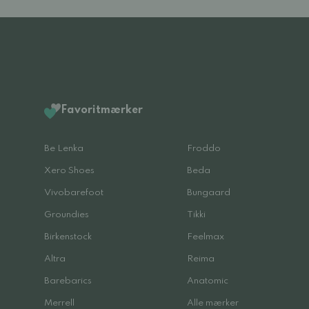
Favoritmærker
Be Lenka
Froddo
Xero Shoes
Beda
Vivobarefoot
Bungaard
Groundies
Tikki
Birkenstock
Feelmax
Altra
Reima
Barebarics
Anatomic
Merrell
Alle mærker