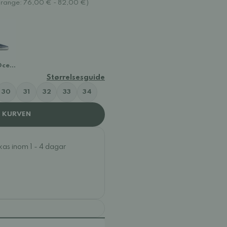
range: 76,00 € - 82,00 €)
Ocean
Størrelsesguide
30
31
32
33
34
I KURVEN
ckas inom 1 - 4 dagar