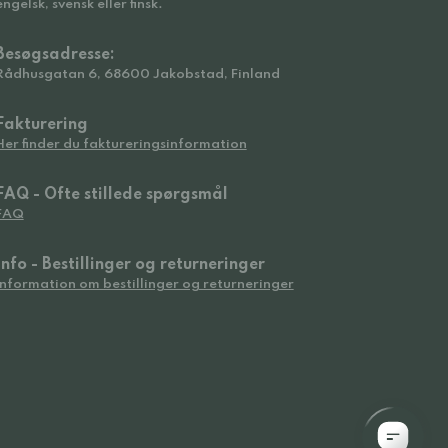
engelsk, svensk eller finsk.
Besøgsadresse:
Rådhusgatan 6, 68600 Jakobstad, Finland
Fakturering
Her finder du faktureringsinformation
FAQ - Ofte stillede spørgsmål
FAQ
Info - Bestillinger og returneringer
Information om bestillinger og returneringer