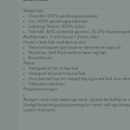
Beskrivelse
Materiale:
Overdel: 100% genbrugspolyester
For: 100% genbrugspolyester
Lukning: Velcro, 100% nylon
Ydersål: 46% syntetisk gummi, 35,5% tilsætningss
Multiterræn: 2 mm bund + 2 mm riller
Hvad vi kan lide ved denne sko:
Velcrostropper gør skoene nemme at tage på
Nul drop, helt flad mellem tæer og hæl
Bred tåboks
Passe:
Velegnet til lav til høj fod
Velegnet til smal til bred fod
Hvis barnet har en meget høj og bred fod, kan den
Tåboksen skråner
Plejeanvisninger:
Rengør med mild sæbe og vand, og lad det lufttørre 
Undgå langvarig eksponering for vand, salt og skrap
Lavet i Vietnam.