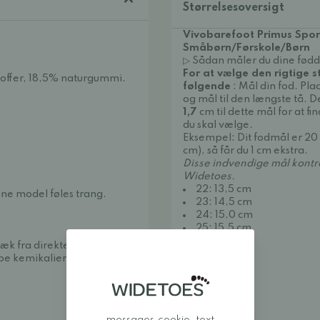
Størrelsesoversigt
Vivobarefoot Primus Spor
Småbørn/Førskole/Børn
▷ Sådan måler du dine fødd
For at vælge den rigtige s
toffer, 18,5% naturgummi.
følgende
: Mål din fod. Pl
og mål til den længste tå. D
1,7
cm til dette mål for at fi
du skal vælge.
Eksempel: Dit fodmål er 20 
cm), så får du 1 cm ekstra.
Disse indvendige mål kontro
Widetoes.
22: 13,5 cm
ne model føles trang.
23: 14,5 cm
24: 15,0 cm
25: 15,5 cm
26: 16,2 cm
væk fra direkte varme.
27: 17 cm
pe kemikalier.
28: 18,0 cm
29: 18,5 cm
30: 19,0 cm
31: 19,5 cm
32: 20,5 cm