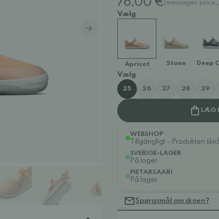
76,00 €
(messages.price_
Vælg
Stone
Deep 
Apricot
Vælg
25
26
27
28
29
LÆG 
WEBSHOP
Tillgängligt - Produkten ski
SVERIGE-LAGER
På lager
PIETARSAARI
På lager
Spørgsmål om skoen?