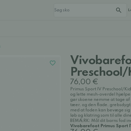
L
s
Vivobarefoo
Preschool/
76,00 €
Primus Sport IV Preschool/Kids
og lette mesh-overdel hjælpe
gør skoene nemme at tage af o
tæer, og den flade, grebsdygt
med at foden kan bevæge sig nat
løb og klatring som til alle d
BEMÆRK: Mål dit barns fod ind
Vivobarefoot Primus Sport IV