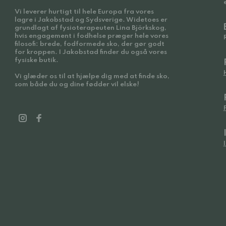
Vi leverer hurtigt til hele Europa fra vores
lagre i Jakobstad og Sydsverige. Widetoes er
grundlagt af fysioterapeuten Lina Björkskog,
hvis engagement i fodhelse præger hele vores
filosofi: brede, fodformede sko, der gør godt
for kroppen. I Jakobstad finder du også vores
fysiske butik.
Vi glæder os til at hjælpe dig med at finde sko,
som både du og dine fødder vil elske!