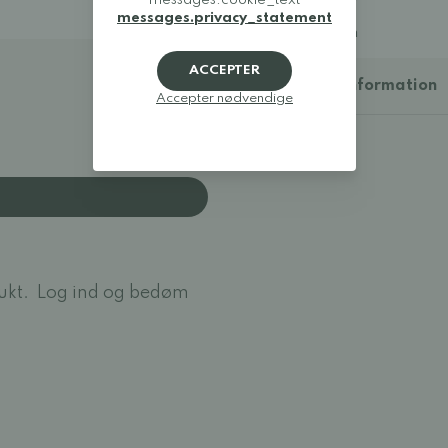
messages.cookie_text
33: 21,5 cm
messages.privacy_statement
34: 22,0 cm
ACCEPTER
Yderligere information
Accepter nødvendige
ukt.
Log ind og bedøm