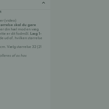
t
er (video)
tørrelse skal du gøre
acer din hæl mod en væg
ette er dit fodmål.
Læg 1-
nde ud af, hvilken størrelse
cm. Vælg størrelse 32 (21
lleres af os hos