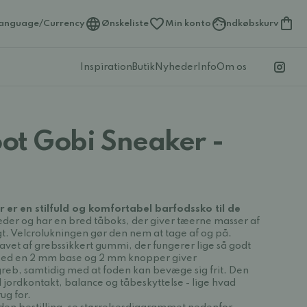
anguage/Currency
Ønskeliste
Min konto
Indkøbskurv
Inspiration
Butik
Nyheder
Info
Om os
ot Gobi Sneaker -
 er en stilfuld og komfortabel barfodssko til de
æder og har en bred tåboks, der giver tæerne masser af
igt. Velcrolukningen gør den nem at tage af og på.
avet af grebssikkert gummi, der fungerer lige så godt
Med en 2 mm base og 2 mm knopper giver
greb, samtidig med at foden kan bevæge sig frit. Den
od jordkontakt, balance og tåbeskyttelse - lige hvad
ug for.