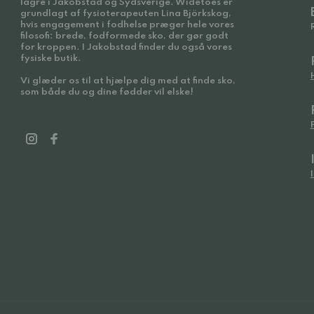
lagre i Jakobstad og Sydsverige. Widetoes er
grundlagt af fysioterapeuten Lina Björkskog,
hvis engagement i fodhelse præger hele vores
filosofi: brede, fodformede sko, der gør godt
for kroppen. I Jakobstad finder du også vores
fysiske butik.
Vi glæder os til at hjælpe dig med at finde sko,
som både du og dine fødder vil elske!