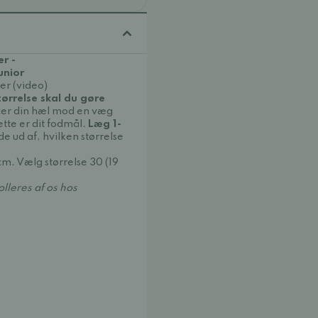
r -
unior
er (video)
tørrelse skal du gøre
acer din hæl mod en væg
ette er dit fodmål.
Læg 1-
nde ud af, hvilken størrelse
cm. Vælg størrelse 30 (19
lleres af os hos