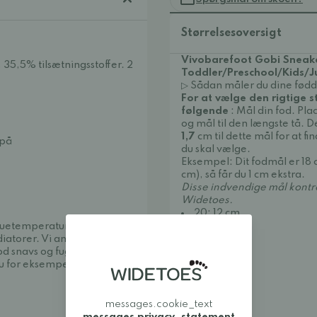
Størrelsesoversigt
Vivobarefoot Gobi Sneake
35,5% tilsætningsstoffer. 2
Toddler/Preschool/Kids/J
▷ Sådan måler du dine fødd
For at vælge den rigtige s
følgende
: Mål din fod. Pl
og mål til den længste tå. D
1,7
cm til dette mål for at fi
 på
du skal vælge.
Eksempel: Dit fodmål er 18 
cm), så får du 1 cm ekstra.
Disse indvendige mål kontro
Widetoes.
20: 12 cm
21: 12,9 cm
 stuetemperatur. Opbevares
22: 13,5 cm
diatorer. Vi anbefaler, at du
23: 14.3 cm
 snavs og fugt og hjælper
24: 15 cm
du for eksempel
Collonil
25: 15,8 cm
26: 16,4 cm
27:
16,9 cm
messages.cookie_text
28: 17,5 cm