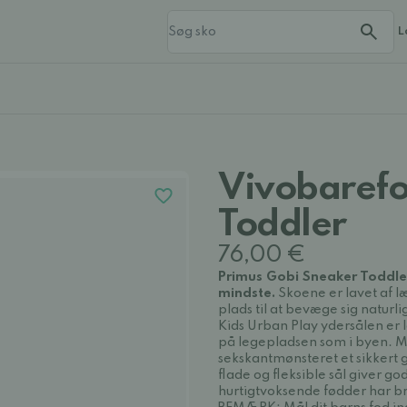
L
Vivobarefo
Toddler
76,00 €
Primus Gobi Sneaker Toddler
mindste.
Skoene er lavet af l
plads til at bevæge sig naturl
Kids Urban Play ydersålen er l
på legepladsen som i byen. 
sekskantmønsteret et sikkert 
flade og fleksible sål giver g
hurtigtvoksende fødder har br