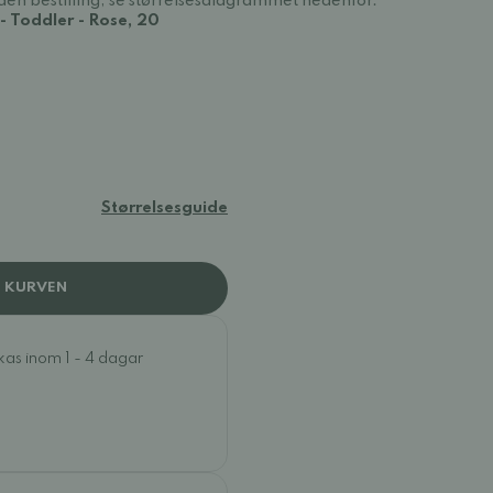
en bestilling, se størrelsesdiagrammet nedenfor.
 Toddler - Rose, 20
Størrelsesguide
I KURVEN
ckas inom 1 - 4 dagar