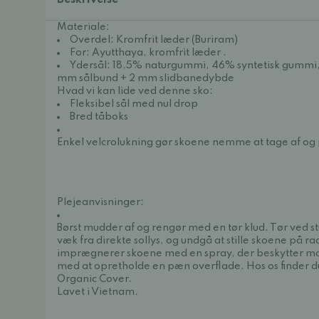
Beskrivelse
Materiale:
Overdel: Kromfrit læder (Buriram)
For:
Ayutthaya, kromfrit læder
.
Ydersål: 18,5% naturgummi, 46% syntetisk gummi, 
mm sålbund + 2 mm slidbanedybde
Hvad vi kan lide ved denne sko:
Fleksibel sål med nul drop
Bred tåboks
Enkel velcrolukning gør skoene nemme at tage af og
Plejeanvisninger:
Børst mudder af og rengør med en tør klud. Tør ved
væk fra direkte sollys, og undgå at stille skoene på ra
imprægnerer skoene med en spray, der beskytter mod
med at opretholde en pæn overflade. Hos os finder 
Organic Cover.
Lavet i Vietnam.