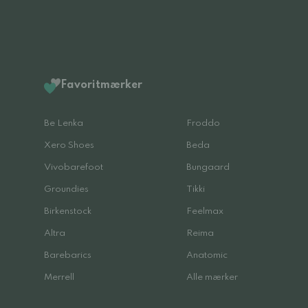
Favoritmærker
Be Lenka
Froddo
Xero Shoes
Beda
Vivobarefoot
Bungaard
Groundies
Tikki
Birkenstock
Feelmax
Altra
Reima
Barebarics
Anatomic
Merrell
Alle mærker