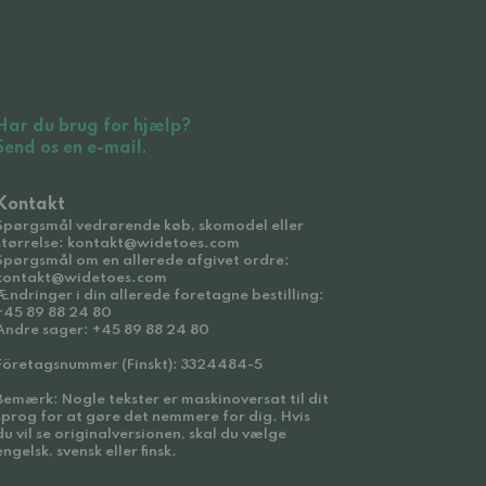
Har du brug for hjælp?
Send os en e-mail.
Kontakt
Spørgsmål vedrørende køb, skomodel eller
størrelse: kontakt@widetoes.com
Spørgsmål om en allerede afgivet ordre:
kontakt@widetoes.com
Ændringer i din allerede foretagne bestilling:
+45 89 88 24 80
Andre sager: +45 89 88 24 80
Företagsnummer (Finskt): 3324484-5
Bemærk: Nogle tekster er maskinoversat til dit
sprog for at gøre det nemmere for dig. Hvis
du vil se originalversionen, skal du vælge
engelsk, svensk eller finsk.