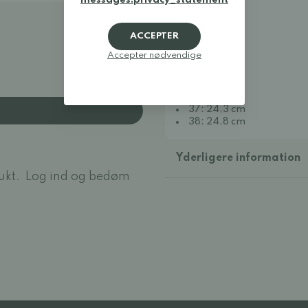
messages.privacy_statement
29: 18,3 cm
30: 19 cm
31: 19,5 cm
ACCEPTER
32: 20 cm
Accepter nødvendige
33: 21 cm
34: 21,5 cm
35: 22,5 cm
36: 23,3 cm
37: 24,3 cm
38: 24,8 cm
Yderligere information
ukt.
Log ind og bedøm