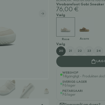
BEMÆRK: Mål dit barns fod ind
Vivobarefoot Gobi Sneaker -
76,00 €
Vælg
Acorn
Rose
Vælg
20
21
22
23
24
LÆG 
WEBSHOP
Tillgängligt - Produkten ski
SVERIGE-LAGER
På lager
PIETARSAARI
På lager
Spørgsmål om skoen?