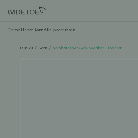
Dame
Herre
Børn
Alle produkter
Etusivu
/
Børn
/
Vivobarefoot Gobi Sneaker - Toddler