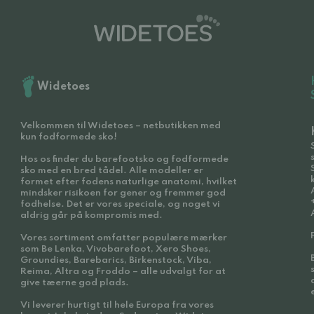
Widetoes
Velkommen til Widetoes – netbutikken med
kun fodformede sko!
Hos os finder du barefootsko og fodformede
sko med en bred tådel. Alle modeller er
formet efter fodens naturlige anatomi, hvilket
mindsker risikoen for gener og fremmer god
fodhelse. Det er vores speciale, og noget vi
aldrig går på kompromis med.
Vores sortiment omfatter populære mærker
som Be Lenka, Vivobarefoot, Xero Shoes,
Groundies, Barebarics, Birkenstock, Viba,
Reima, Altra og Froddo – alle udvalgt for at
give tæerne god plads.
Vi leverer hurtigt til hele Europa fra vores