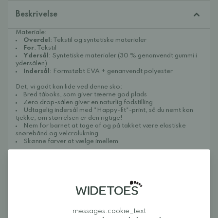
Beskrivelse
Materiale:
Overdel
: Tekstil og syntetiske materialer
For
: Tekstil
Ydersål
: Syntetiske materialer (30 % genanvendt gummi i
ydersålen)
Indersål
: Formstøbt EVA + genanvendt polyester
Det, vi godt kan lide ved denne sko:
Bred tåboks, som giver tæerne god plads
Zero drop-sålen giver en naturlig fodstilling
Udtagelig indersål med "Happy-fit"-print, så du nemt kan
tjekke, om størrelsen er den rigtige!
Nem for barnet at tage af og på takket være elastiske
snørebånd og velcrolukning
Skønne farver at vælge imellem
Pasform:
Bredde:
passer til smalle til brede fødder
Volumen:
passer til fødder med lav til mellemhøj volumen
Størrelse:
normal i størrelsen (tjek altid størrelsesguiden
før køb)
Følelse på foden:
Sandra, som har en smal fod med lav volumen og en
messages.cookie_text
fodlængde på 24,5 cm, prøver Telmin i størrelse 40 og synes,