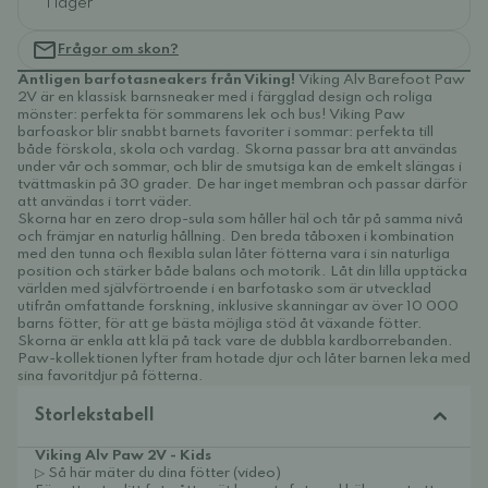
I lager
Frågor om skon?
Äntligen barfotasneakers från Viking!
Viking Alv Barefoot Paw
2V är en klassisk barnsneaker med i färgglad design och roliga
mönster: perfekta för sommarens lek och bus! Viking Paw
barfoaskor blir snabbt barnets favoriter i sommar: perfekta till
både förskola, skola och vardag. Skorna passar bra att användas
under vår och sommar, och blir de smutsiga kan de emkelt slängas i
tvättmaskin på 30 grader. De har inget membran och passar därför
att användas i torrt väder.
Skorna har en zero drop-sula som håller häl och tår på samma nivå
och främjar en naturlig hållning. Den breda tåboxen i kombination
med den tunna och flexibla sulan låter fötterna vara i sin naturliga
position och stärker både balans och motorik. Låt din lilla upptäcka
världen med självförtroende i en barfotasko som är utvecklad
utifrån omfattande forskning, inklusive skanningar av över 10 000
barns fötter, för att ge bästa möjliga stöd åt växande fötter.
Skorna är enkla att klä på tack vare de dubbla kardborrebanden.
Paw-kollektionen lyfter fram hotade djur och låter barnen leka med
sina favoritdjur på fötterna.
Storlekstabell
Viking Alv Paw 2V - Kids
▷ Så här mäter du dina fötter (video)