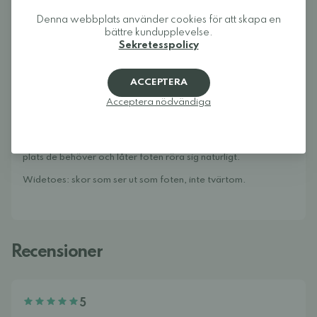
Denna webbplats använder cookies för att skapa en
Skötselråd:
bättre kundupplevelse.
Kan maskintvättas i 30 °C
Rengör skorna med hjälp av en fuktigt trasa. Genom att
Sekretesspolicy
regelbundet spraya med med t.ex.
Collonil Organic Cover
,
ger du skorna skydd mot smuts och väta.
ACCEPTERA
Om Widetoes
Widetoes hjälper dig att hitta skor som är både bekväma och
Acceptera nödvändiga
snygga. Vi specialiserar oss på breda skor, fotformade skor,
barfotaskor och minimalistiska skor för hela familjen. Vårt mål
är att samla ett av Europas bästa utbud av fotformade på ett
ställe och göra det enkelt att hitta modeller som ger tårna den
plats de behöver och låter foten röra sig naturligt.
Widetoes: skor som ser ut som foten, inte tvärtom.
Recensioner
5