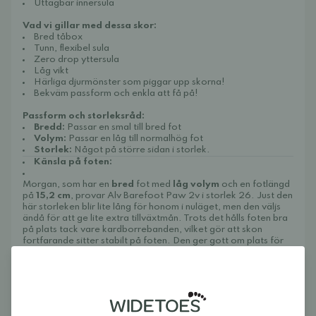
Uttagbar innersula
Vad vi gillar med dessa skor:
Bred tåbox
Tunn, flexibel sula
Zero drop yttersula
Låg vikt
Härliga djurmönster som piggar upp skorna!
Bekväm passform och enkla att få på!
Passform och storleksråd:
Bredd:
Passar en smal till bred fot
Volym:
Passar en låg till normalhög fot
Storlek:
Något på större sidan i storlek.
Känsla på foten:
Morgan, som har en
bred
fot med
låg volym
och en fotlängd
på
15,2 cm
, provar Alv Barefoot Paw 2v i storlek 26. Just den
här storleken blir lite lång för honom i nuläget, men den väljs
ändå för att ge lite extra tillväxtmån. Trots det hålls foten bra
på plats tack vare kardborrebanden, vilket gör att skon
fortfarande sitter stabilt på foten. Den ger gott om plats för
hans breda fot, samtidigt som den sitter fint över foten utan
att bli onödigt rymlig. Den verkar passa särskilt bra för barn
med bred fot och låg volym. Men eftersom skon är så pass
bred och går att justera med kardborrebanden kan den även
ackommodera en något högre fot