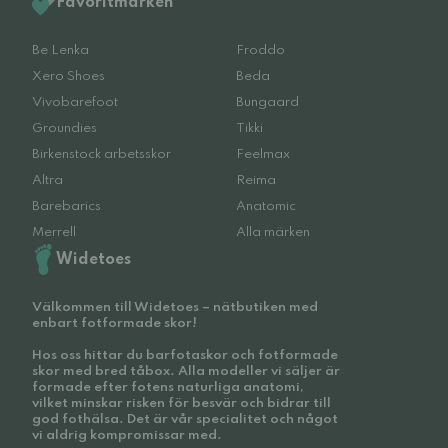
Favoritmärken
Be Lenka
Froddo
Xero Shoes
Beda
Vivobarefoot
Bungaard
Groundies
Tikki
Birkenstock arbetsskor
Feelmax
Altra
Reima
Barebarics
Anatomic
Merrell
Alla märken
Widetoes
Välkommen till Widetoes – nätbutiken med
enbart fotformade skor!
Hos oss hittar du barfotaskor och fotformade
skor med bred tåbox. Alla modeller vi säljer är
formade efter fotens naturliga anatomi,
vilket minskar risken för besvär och bidrar till
god fothälsa. Det är vår specialitet och något
vi aldrig kompromissar med.