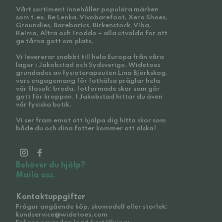
Vårt sortiment innehåller populära märken
som t.ex. Be Lenka, Vivobarefoot, Xero Shoes,
Groundies, Barebarics, Birkenstock, Viba,
Reima, Altra och Froddo – alla utvalda för att
ge tårna gott om plats.
Vi levererar snabbt till hela Europa från våra
lager i Jakobstad och Sydsverige. Widetoes
grundades av fysioterapeuten Lina Björkskog,
vars engagemang för fothälsa präglar hela
vår filosofi: breda, fotformade skor som gör
gott för kroppen. I Jakobstad hittar du även
vår fysiska butik.
Vi ser fram emot att hjälpa dig hitta skor som
både du och dina fötter kommer att älska!
Behöver du hjälp?
Maila oss.
Kontaktuppgifter
Frågor angående köp, skomodell eller storlek:
kundservice@widetoes.com