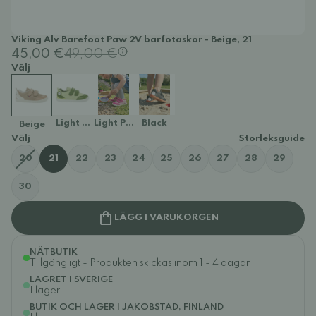
Viking Alv Barefoot Paw 2V barfotaskor - Beige, 21
45,00 €
49,00 €
Välj
Light Green/Green
Light Pink/Magenta
Black
Beige
Välj
Storleksguide
20
21
22
23
24
25
26
27
28
29
30
LÄGG I VARUKORGEN
NÄTBUTIK
Tillgängligt - Produkten skickas inom 1 - 4 dagar
LAGRET I SVERIGE
I lager
BUTIK OCH LAGER I JAKOBSTAD, FINLAND