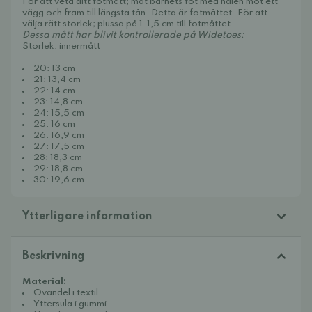
För att veta ditt fotmått; mät barnets fot med hälen mot ett
vägg och fram till längsta tån. Detta är fotmåttet. För att
välja rätt storlek; plussa på 1-1,5 cm till fotmåttet.
Dessa mått har blivit kontrollerade på Widetoes:
Storlek: innermått
20: 13 cm
21: 13,4 cm
22: 14 cm
23: 14,8 cm
24: 15,5 cm
25: 16 cm
26: 16,9 cm
27: 17,5 cm
28: 18,3 cm
29: 18,8 cm
30: 19,6 cm
Ytterligare information
Beskrivning
Material:
Ovandel i textil
Yttersula i gummi