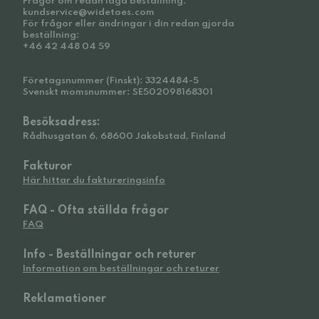
Frågor om redan lagd beställning:
kundservice@widetoes.com
För frågor eller ändringar i din redan gjorda
beställning:
+46 42 448 04 59
Företagsnummer (Finskt): 3324484-5
Svenskt momsnummer: SE502098168301
Besöksadress:
Rådhusgatan 6, 68600 Jakobstad, Finland
Fakturor
Här hittar du faktureringsinfo
FAQ - Ofta ställda frågor
FAQ
Info - Beställningar och returer
Information om beställningar och returer
Reklamationer