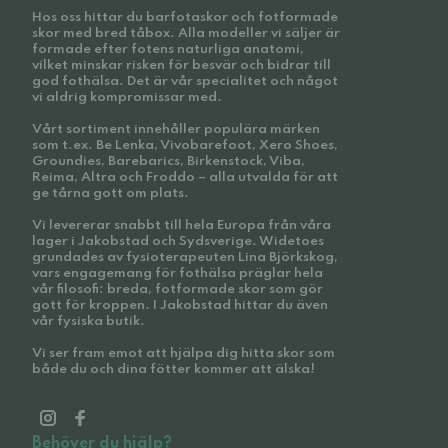
Hos oss hittar du barfotaskor och fotformade
skor med bred tåbox. Alla modeller vi säljer är
formade efter fotens naturliga anatomi,
vilket minskar risken för besvär och bidrar till
god fothälsa. Det är vår specialitet och något
vi aldrig kompromissar med.
Vårt sortiment innehåller populära märken
som t.ex. Be Lenka, Vivobarefoot, Xero Shoes,
Groundies, Barebarics, Birkenstock, Viba,
Reima, Altra och Froddo – alla utvalda för att
ge tårna gott om plats.
Vi levererar snabbt till hela Europa från våra
lager i Jakobstad och Sydsverige. Widetoes
grundades av fysioterapeuten Lina Björkskog,
vars engagemang för fothälsa präglar hela
vår filosofi: breda, fotformade skor som gör
gott för kroppen. I Jakobstad hittar du även
vår fysiska butik.
Vi ser fram emot att hjälpa dig hitta skor som
både du och dina fötter kommer att älska!
Behöver du hjälp?