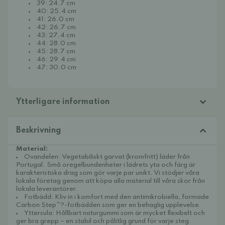
39: 24.7 cm
40: 25.4 cm
41: 26.0 cm
42: 26.7 cm
43: 27.4 cm
44: 28.0 cm
45: 28.7 cm
46: 29.4 cm
47: 30.0 cm
Ytterligare information
Beskrivning
Material:
Ovandelen:
Vegetabiliskt garvat (kromfritt) läder från
Portugal. Små oregelbundenheter i lädrets yta och färg är
karakteristiska drag som gör varje par unikt. Vi stödjer våra
lokala företag genom att köpa alla material till våra skor från
lokala leverantörer.
Fotbädd:
Kliv in i komfort med den antimikrobiella, formade
Carbon Step™?-fotbädden som ger en behaglig upplevelse.
Yttersula:
Hållbart naturgummi som är mycket flexibelt och
ger bra grepp – en stabil och pålitlig grund för varje steg.