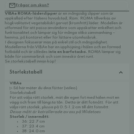
Frågor om skon?
VIBAe ROMA-läderslipper
är
en mångsidig slipper som är
uppkallad efter Italiens huvudstad, Rom. ROMA tillverkas av
högkvalitativt vegetabiliskt garvat (kromfritt) läder. Modellen är
utformad för att passa användare som uppskattar enkelhet och
funktionalitet och lämpar sig för många olika sammanhang –
hemma, på kontoret eller för lättare utomhusbruk.
I designen fokuserar man på enkel stil och mångsidighet.
Modellerna från VIBAe har en upphöjning i hälen och en formad
fotbädd och är således
inte en barfotasko.
ROMA lämpar sig
både för sommarbruk och som innesko året runt.
Se storlekstabell innan köp!
Storlekstabell
VIBAe
▷ Så här mäter du dina fötter (video)
Storlekstabell
För att välja rätt storlek, mät din egen fot med hälen mot en
vägg och fram till längsta tån. Detta är ditt fotmått. För att
välja rätt storlek, plussa på 0.5-1.2 cm till ditt fotmått.
Dessa mått är kotrollerade av oss på Widetoes
Storlek / innermått:
36: 22.7 cm
37: 23.4 cm
38: 24.0 cm