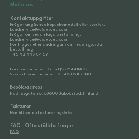
Maila oss.
Kontaktuppgifter
Frågor angående köp, skomodell eller storlek:
kundservice@widetoes.com
Frågor om redan lagd beställning:
kundservice@widetoes.com
För frågor eller ändringar i din redan gjorda
beställning:
+46 42 448 04 59
Företagsnummer (Finskt): 3324484-5
Svenskt momsnummer: SE502098168301
Besöksadress:
Rådhusgatan 6, 68600 Jakobstad, Finland
Fakturor
Här hittar du faktureringsinfo
FAQ - Ofta ställda frågor
FAQ