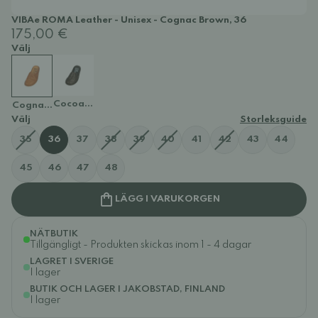
VIBAe ROMA Leather - Unisex - Cognac Brown, 36
175,00 €
Välj
Cocoa Brown
Cognac Brown
Välj
Storleksguide
35
36
37
38
39
40
41
42
43
44
45
46
47
48
LÄGG I VARUKORGEN
NÄTBUTIK
Tillgängligt - Produkten skickas inom 1 - 4 dagar
LAGRET I SVERIGE
I lager
BUTIK OCH LAGER I JAKOBSTAD, FINLAND
I lager