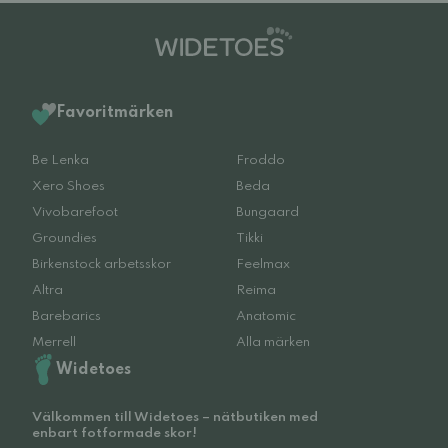
Favoritmärken
Be Lenka
Froddo
Xero Shoes
Beda
Vivobarefoot
Bungaard
Groundies
Tikki
Birkenstock arbetsskor
Feelmax
Altra
Reima
Barebarics
Anatomic
Merrell
Alla märken
Widetoes
Välkommen till Widetoes – nätbutiken med
enbart fotformade skor!