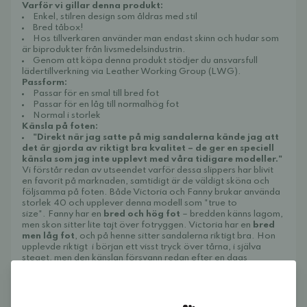
Varför vi gillar denna produkt:
Enkel, stilren design som åldras med stil
Bred tåbox!
Hos tillverkaren använder man endast skinn och hudar som
är biprodukter från livsmedelsindustrin.
Genom att köpa denna produkt stödjer du ansvarsfull
lädertillverkning via Leather Working Group (LWG).
Passform:
Passar för en smal till bred fot
Passar för en låg till normalhög fot
Normal i storlek
Känsla på foten:
"Direkt när jag satte på mig sandalerna kände jag att
det är gjorda av riktigt bra kvalitet – de ger en speciell
känsla som jag inte upplevt med våra tidigare modeller."
Vi
förstår redan av utseendet varför dessa slippers har blivit
en favorit på marknaden, samtidigt är de
väldigt sköna och
följsamma på foten.
Både Victoria och Fanny brukar använda
storlek 40 och upplever denna modell som "true to
size".
Fanny har en
bred och hög fot
– bredden känns lagom,
men skon sitter lite tajt över fotryggen. Victoria har en
bred
men låg fot
, och på henne sitter sandalerna riktigt bra. Hon
upplevde riktigt i början ett visst tryck över tårna, i själva
steget, men den känslan försvann redan efter en dags
användning.
Yttersulan är tunn och flexibel och har ett drop på
4mm,
medan den formade innersulan känns lite mera
rejäl.
Tips!
Om du vill ha en
mer barfotalik känsla
, kan du byta