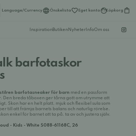
Language/Currency
Önskelista
Eget konto
Köpkorg
Inspiration
Butiken
Nyheter
Info
Om oss
alk barfotaskor
s
 stilren barfotasneaker för barn
med en passform
er. Den breda tåboxen ger tårna gott om utrymme att
ligt. Skon har en helt platt, mjuk och flexibel sula som
r till att främja barnets balans och naturlig rörelse.
n enkel för barnet att ta på, ta av och justera själv.
loud - Kids - White S088-61168C, 26