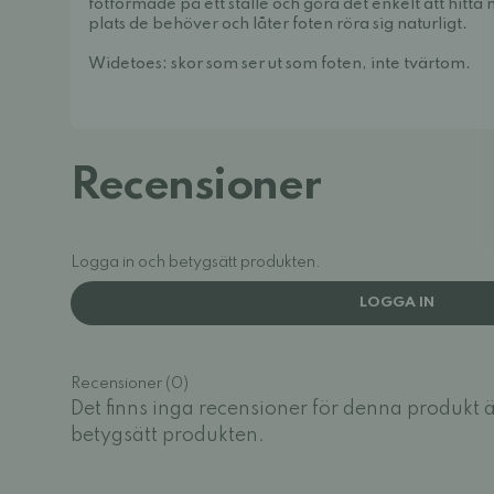
fotformade på ett ställe och göra det enkelt att hitt
plats de behöver och låter foten röra sig naturligt.
Widetoes: skor som ser ut som foten, inte tvärtom.
Recensioner
Logga in och betygsätt produkten.
LOGGA IN
Recensioner (0)
Det finns inga recensioner för denna produkt 
betygsätt produkten.