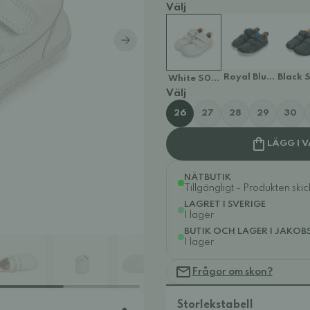
Välj
Royal Blue S088-
Black 
White S088-61168C
Välj
26
27
28
29
30
LÄGG I 
NÄTBUTIK
Tillgängligt - Produkten ski
LAGRET I SVERIGE
I lager
BUTIK OCH LAGER I JAKOB
I lager
Frågor om skon?
Storlekstabell