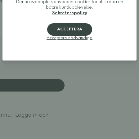
a modeller som ger tårna den
Denna webbplats använder cookies för att skapa en
bättre kundupplevelse.
Sekretesspolicy
ACCEPTERA
Acceptera nödvändiga
ännu.
Logga in och