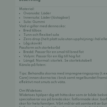
Beskrivning
Material:
Ovansida: Läder
Innersula: Läder (löstagbar)
Sula: Gummi
Vad vi gillar med denna sko:
Bred tåbox
Tunn och flexibel sula
Zero drop (helt platt sula utan upphöjning i häl elle
Låg skovikt
Passform och storleksråd
Bredd: Passar för en smal till bred fot
Volym: Passar för en låg till hög fot
Längd: Normal i storlek. Se storlekstabell
Känsla på foten:
Tips: Behandla skorna med impregneringsspray (t.e
Care
) innan skorna tas i bruk samt regelbundet fram
effektivt mot smuts och väta.
Om Widetoes
Widetoes hjälper dig att hitta skor som är både bek
specialiserar oss på breda skor, fotformade skor, bar
skor för hela familjen. Vårt mål är att samla ett av E