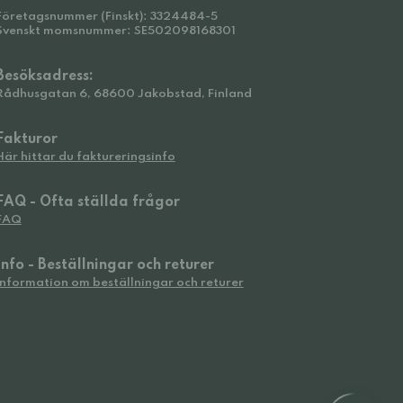
Företagsnummer (Finskt): 3324484-5
Svenskt momsnummer: SE502098168301
Besöksadress:
Rådhusgatan 6, 68600 Jakobstad, Finland
Fakturor
Här hittar du faktureringsinfo
FAQ - Ofta ställda frågor
FAQ
Info - Beställningar och returer
Information om beställningar och returer