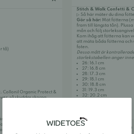
Stitch & Walk Confetti & 
▷ Så här mäter du dina fötte
Gör så här:
Mät fötterna (
fram till längsta tån). Plussa
mån och följ storleksangivel
Kom ihåg att fötterna kan va
att mäta båda fötterna och 
foten.
r tå)
Dessa mått är kontrollerad
storlekstabellen anger inn
26: 16.1 cm
27: 16.8 cm
28: 17.3 cm
29: 18.1 cm
30: 18.8 cm
31: 19.3 cm
x.
Collonil Organic Protect &
32: 20.2 cm
över, så skyddas skorna
33: 21 cm
34: 21.6 cm
35: 22.2 cm
väma och snygga. Vi
fotaskor och minimalistiska
Ytterligare information
uropas bästa utbud av