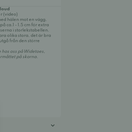
Cloud
r (video)
med hälen mot en vägg,
 på ca.1 - 1.5 cm för extra
serna i storlekstabellen.
ra olika stora, det är bra
utgå från den större
e hos oss på Widetoes,
ermåttet på skorna.