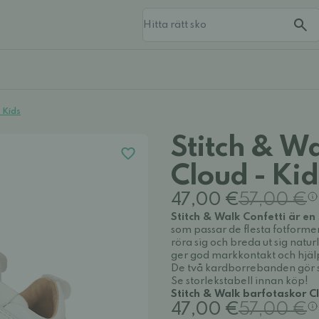
 Kids
Stitch & W
Cloud - Kid
47,00 €
57,00 €
Stitch & Walk Confetti är en
som passar de flesta fotform
röra sig och breda ut sig natur
ger god markkontakt och hjälpe
De två kardborrebanden gör sko
Se storlekstabell innan köp!
Stitch & Walk barfotaskor C
47,00 €
57,00 €