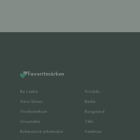
Favoritmärken
Be Lenka
Froddo
Xero Shoes
Beda
Vivobarefoot
Bungaard
Groundies
Tikki
Birkenstock arbetsskor
Feelmax