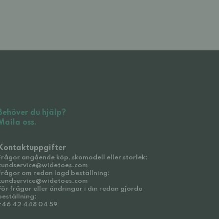
Behöver du hjälp?
Maila oss.
Kontaktuppgifter
Frågor angående köp, skomodell eller storlek:
kundservice@widetoes.com
Frågor om redan lagd beställning:
kundservice@widetoes.com
För frågor eller ändringar i din redan gjorda
beställning:
+46 42 448 04 59