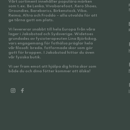
Vårt sortiment innehåller populära märken
som t.ex. Be Lenka, Vivobarefoot, Xero Shoes,
Groundies, Barebarics, Birkenstock, Viba,
Reima, Altra och Froddo – alla utvalda för att
ge tårna gott om plats.
Vi levererar snabbt till hela Europa från våra
lager i Jakobstad och Sydsverige. Widetoes
grundades av fysioterapeuten Lina Björkskog,
vars engagemang för fothälsa präglar hela
vår filosofi: breda, fotformade skor som gör
gott för kroppen. I Jakobstad hittar du även
vår fysiska butik.
Vi ser fram emot att hjälpa dig hitta skor som
både du och dina fötter kommer att älska!