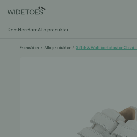
Dam
Herr
Barn
Alla produkter
Framsidan
/
Alla produkter
/
Stitch & Walk barfotaskor Cloud -