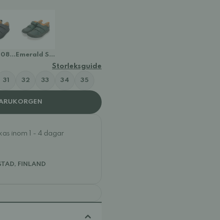
61168A
S088-61168B
Emerald S088-61168
Storleksguide
31
32
33
34
35
VARUKORGEN
ckas inom 1 - 4 dagar
STAD, FINLAND