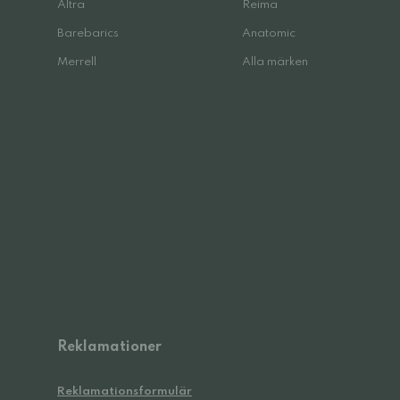
Altra
Reima
Barebarics
Anatomic
Merrell
Alla märken
Reklamationer
Reklamationsformulär