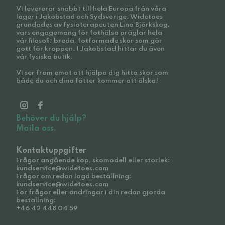
Vi levererar snabbt till hela Europa från våra
lager i Jakobstad och Sydsverige. Widetoes
grundades av fysioterapeuten Lina Björkskog,
vars engagemang för fothälsa präglar hela
vår filosofi: breda, fotformade skor som gör
gott för kroppen. I Jakobstad hittar du även
vår fysiska butik.
Vi ser fram emot att hjälpa dig hitta skor som
både du och dina fötter kommer att älska!
Behöver du hjälp?
Maila oss.
Kontaktuppgifter
Frågor angående köp, skomodell eller storlek:
kundservice@widetoes.com
Frågor om redan lagd beställning:
kundservice@widetoes.com
För frågor eller ändringar i din redan gjorda
beställning:
+46 42 448 04 59