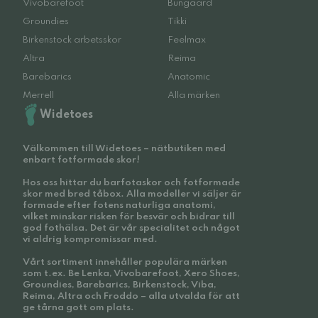
Vivobarefoot
Bungaard
Groundies
Tikki
Birkenstock arbetsskor
Feelmax
Altra
Reima
Barebarics
Anatomic
Merrell
Alla märken
Widetoes
Välkommen till Widetoes – nätbutiken med
enbart fotformade skor!
Hos oss hittar du barfotaskor och fotformade
skor med bred tåbox. Alla modeller vi säljer är
formade efter fotens naturliga anatomi,
vilket minskar risken för besvär och bidrar till
god fothälsa. Det är vår specialitet och något
vi aldrig kompromissar med.
Vårt sortiment innehåller populära märken
som t.ex. Be Lenka, Vivobarefoot, Xero Shoes,
Groundies, Barebarics, Birkenstock, Viba,
Reima, Altra och Froddo – alla utvalda för att
ge tårna gott om plats.