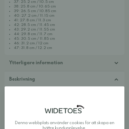
37: 25.2 cm / 10.5 cm
38: 25.8 cm / 10.65 cm
39: 26.5 cm / 10.85 cm
40: 27.2 cm / 11.15 cm
41: 27.8 cm / 11.3 cm
42: 28.5 cm / 11.45 cm
43: 29.2 cm / 11.55 cm
44: 29.8 cm / 11.7 cm
45: 30.5 cm / 11.85 cm
46: 31.2 cm / 12 cm
47: 31.8 cm / 12.2 cm
Ytterligare information
Beskrivning
Namnet Rrat's kommer från bergen Montserrat i Spanien, där
dessa skor tillverkas med omsorg, av kärlek till bergen.
Recensioner
Denna webbplats använder cookies för att skapa en
bättre kundupplevelse.