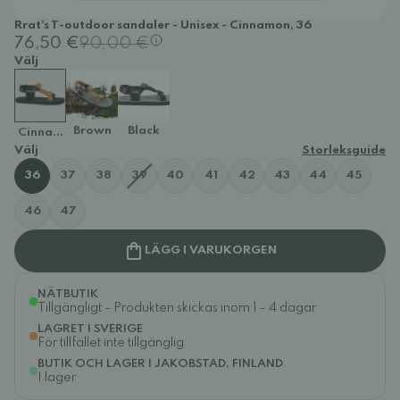
Rrat's T-outdoor sandaler - Unisex - Cinnamon, 36
76,50 €
90,00 €
Välj
Brown
Black
Cinnamon
Välj
Storleksguide
36
37
38
39
40
41
42
43
44
45
46
47
LÄGG I VARUKORGEN
NÄTBUTIK
Tillgängligt - Produkten skickas inom 1 - 4 dagar
LAGRET I SVERIGE
För tillfället inte tillgänglig
BUTIK OCH LAGER I JAKOBSTAD, FINLAND
I lager