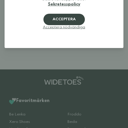
Sekretesspolicy
Logga in och betygsätt produkten.
LOGGA IN
ACCEPTERA
Acceptera nödvändiga
Recensioner (1)
Favoritmärken
Be Lenka
Froddo
Xero Shoes
Beda