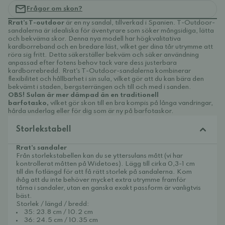
Frågor om skon?
Rrat's T-outdoor
är en ny sandal, tillverkad i Spanien. T-Outdoor-
sandalerna är idealiska för äventyrare som söker mångsidiga, lätta
och bekväma skor. Denna nya modell har högkvalitativa
kardborreband och en bredare läst, vilket ger dina tår utrymme att
röra sig fritt. Detta säkerställer bekväm och säker användning
anpassad efter fotens behov tack vare dess justerbara
kardborrebredd. Rrat's T-Outdoor-sandalerna kombinerar
flexibilitet och hållbarhet i sin sula, vilket gör att du kan bära den
bekvämt i staden, bergsterrängen och till och med i sanden.
OBS! Sulan är mer dämpad än en traditionell
barfotasko,
vilket gör skon till en bra kompis på långa vandringar,
hårda underlag eller för dig som är ny på barfotaskor.
Storlekstabell
Rrat's sandaler
Från storlekstabellen kan du se yttersulans mått (vi har
kontrollerat måtten på Widetoes). Lägg till cirka 0,3-1 cm
till din fotlängd för att få rätt storlek på sandalerna. Kom
ihåg att du inte behöver mycket extra utrymme framför
tårna i sandaler, utan en ganska exakt passform är vanligtvis
bäst.
Storlek / längd / bredd:
35: 23.8 cm / 10.2 cm
36: 24.5 cm / 10.35 cm