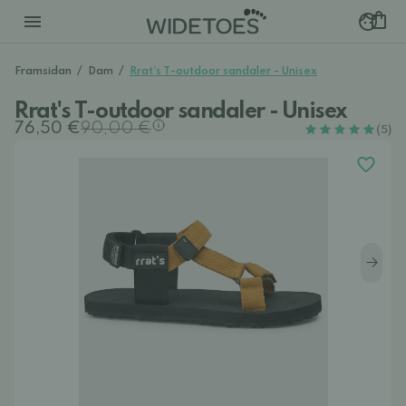
Framsidan
/
Dam
/
Rrat's T-outdoor sandaler - Unisex
Rrat's T-outdoor sandaler - Unisex
76,50 €
90,00 €
(5)