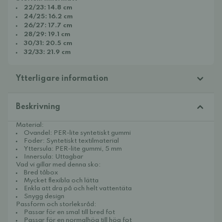
22/23: 14.8 cm
24/25: 16.2 cm
26/27: 17.7 cm
28/29: 19.1 cm
30/31: 20.5 cm
32/33: 21.9 cm
Ytterligare information
Beskrivning
Material:
Ovandel: PER-lite syntetiskt gummi
Foder: Syntetiskt textilmaterial
Yttersula: PER-lite gummi, 5 mm
Innersula: Uttagbar
Vad vi gillar med denna sko:
Bred tåbox
Mycket flexibla och lätta
Enkla att dra på och helt vattentäta
Snygg design
Passform och storleksråd:
Passar för en smal till bred fot
Passar för en normalhög till hög fot