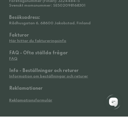
Företagsnummer (Finskt): 3324484-5
Svenskt momsnummer: SE502098168301
Besöksadress:
Rådhusgatan 6, 68600 Jakobstad, Finland
Fakturor
Här hittar du faktureringsinfo
FAQ - Ofta ställda frågor
FAQ
Info - Beställningar och returer
Information om beställningar och returer
Reklamationer
Reklamationsformulär
© 2026 Widetoes