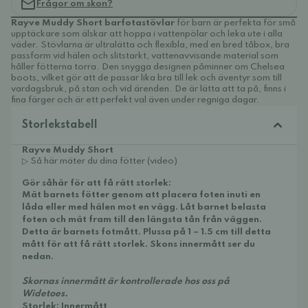
Frågor om skon?
Rayve
Muddy Short barfotastövlar
för barn är perfekta för små
upptäckare som älskar att hoppa i vattenpölar och leka ute i alla
väder. Stövlarna är ultralätta och flexibla, med en bred tåbox, bra
passform vid hälen och slitstarkt, vattenavvisande material som
håller fötterna torra. Den snygga designen påminner om Chelsea
boots, vilket gör att de passar lika bra till lek och äventyr som till
vardagsbruk, på stan och vid ärenden. De är lätta att ta på, finns i
fina färger och är ett perfekt val även under regniga dagar.
Storlekstabell
Rayve Muddy Short
▷ Så här mäter du dina fötter (video)
Gör såhär för att få rätt storlek:
Mät barnets fötter genom att placera foten inuti en
låda eller med hälen mot en vägg. Låt barnet belasta
foten och mät fram till den längsta tån från väggen.
Detta är barnets fotmått. Plussa på 1 – 1.5 cm till detta
mått för att få rätt storlek. Skons innermått ser du
nedan.
Skornas innermått är kontrollerade hos oss på
Widetoes.
Storlek: Innermått