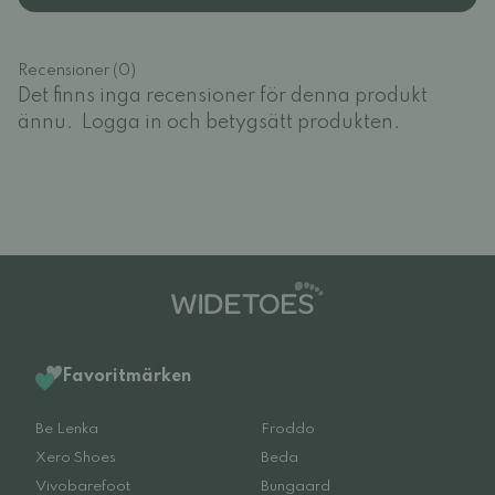
Recensioner (0)
Det finns inga recensioner för denna produkt
ännu.
Logga in och betygsätt produkten.
Favoritmärken
Be Lenka
Froddo
Xero Shoes
Beda
Vivobarefoot
Bungaard