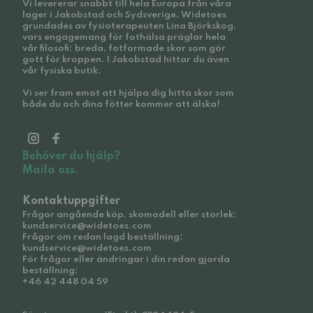
Vi levererar snabbt till hela Europa från våra
lager i Jakobstad och Sydsverige. Widetoes
grundades av fysioterapeuten Lina Björkskog,
vars engagemang för fothälsa präglar hela
vår filosofi: breda, fotformade skor som gör
gott för kroppen. I Jakobstad hittar du även
vår fysiska butik.
Vi ser fram emot att hjälpa dig hitta skor som
både du och dina fötter kommer att älska!
Behöver du hjälp?
Maila oss.
Kontaktuppgifter
Frågor angående köp, skomodell eller storlek:
kundservice@widetoes.com
Frågor om redan lagd beställning:
kundservice@widetoes.com
För frågor eller ändringar i din redan gjorda
beställning:
+46 42 448 04 59