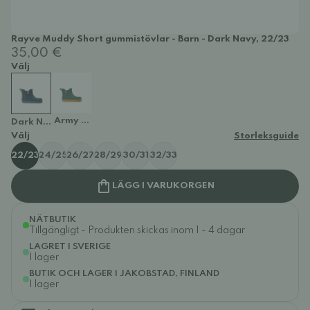
Rayve Muddy Short gummistövlar - Barn - Dark Navy, 22/23
35,00 €
Välj
Army Green
Dark Navy
Välj
Storleksguide
22/23
24/25
26/27
28/29
30/31
32/33
LÄGG I VARUKORGEN
NÄTBUTIK
Tillgängligt - Produkten skickas inom 1 - 4 dagar
LAGRET I SVERIGE
I lager
BUTIK OCH LAGER I JAKOBSTAD, FINLAND
I lager