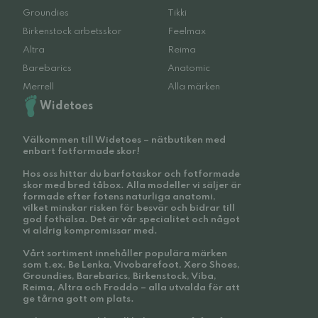
Groundies
Tikki
Birkenstock arbetsskor
Feelmax
Altra
Reima
Barebarics
Anatomic
Merrell
Alla märken
Widetoes
Välkommen till Widetoes – nätbutiken med
enbart fotformade skor!
Hos oss hittar du barfotaskor och fotformade
skor med bred tåbox. Alla modeller vi säljer är
formade efter fotens naturliga anatomi,
vilket minskar risken för besvär och bidrar till
god fothälsa. Det är vår specialitet och något
vi aldrig kompromissar med.
Vårt sortiment innehåller populära märken
som t.ex. Be Lenka, Vivobarefoot, Xero Shoes,
Groundies, Barebarics, Birkenstock, Viba,
Reima, Altra och Froddo – alla utvalda för att
ge tårna gott om plats.