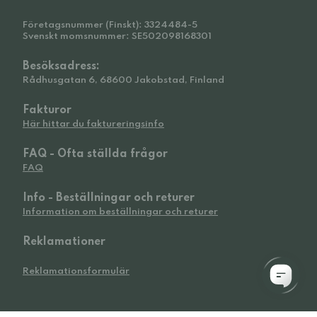
Företagsnummer (Finskt): 3324484-5
Svenskt momsnummer: SE502098168301
Besöksadress:
Rådhusgatan 6, 68600 Jakobstad, Finland
Fakturor
Här hittar du faktureringsinfo
FAQ - Ofta ställda frågor
FAQ
Info - Beställningar och returer
Information om beställningar och returer
Reklamationer
Reklamationsformulär
© 2026 Widetoes