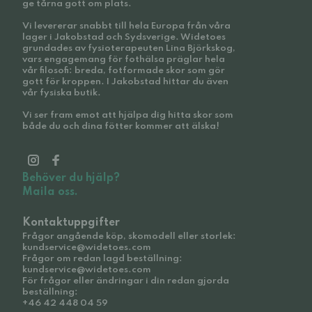
ge tårna gott om plats.
Vi levererar snabbt till hela Europa från våra
lager i Jakobstad och Sydsverige. Widetoes
grundades av fysioterapeuten Lina Björkskog,
vars engagemang för fothälsa präglar hela
vår filosofi: breda, fotformade skor som gör
gott för kroppen. I Jakobstad hittar du även
vår fysiska butik.
Vi ser fram emot att hjälpa dig hitta skor som
både du och dina fötter kommer att älska!
Behöver du hjälp?
Maila oss.
Kontaktuppgifter
Frågor angående köp, skomodell eller storlek:
kundservice@widetoes.com
Frågor om redan lagd beställning:
kundservice@widetoes.com
För frågor eller ändringar i din redan gjorda
beställning:
+46 42 448 04 59