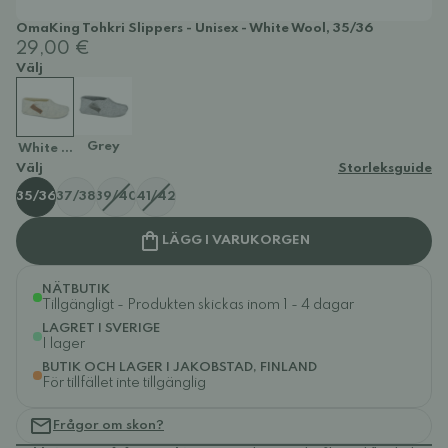
OmaKing Tohkri Slippers - Unisex - White Wool, 35/36
29,00 €
Välj
Grey
White Wool
Välj
Storleksguide
35/36
37/38
39/40
41/42
LÄGG I VARUKORGEN
NÄTBUTIK
Tillgängligt - Produkten skickas inom 1 - 4 dagar
LAGRET I SVERIGE
I lager
BUTIK OCH LAGER I JAKOBSTAD, FINLAND
För tillfället inte tillgänglig
Frågor om skon?