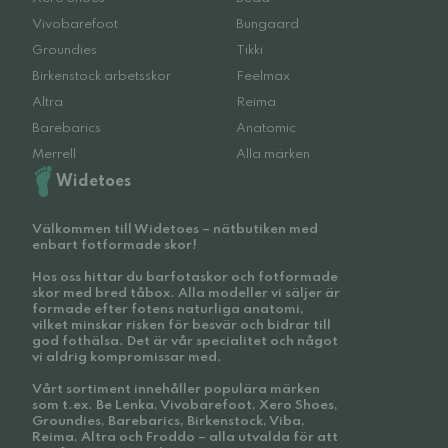
Vivobarefoot
Bungaard
Groundies
Tikki
Birkenstock arbetsskor
Feelmax
Altra
Reima
Barebarics
Anatomic
Merrell
Alla märken
Widetoes
Välkommen till Widetoes – nätbutiken med
enbart fotformade skor!
Hos oss hittar du barfotaskor och fotformade
skor med bred tåbox. Alla modeller vi säljer är
formade efter fotens naturliga anatomi,
vilket minskar risken för besvär och bidrar till
god fothälsa. Det är vår specialitet och något
vi aldrig kompromissar med.
Vårt sortiment innehåller populära märken
som t.ex. Be Lenka, Vivobarefoot, Xero Shoes,
Groundies, Barebarics, Birkenstock, Viba,
Reima, Altra och Froddo – alla utvalda för att