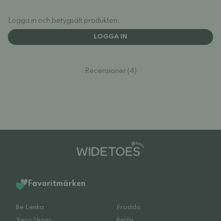
Logga in och betygsätt produkten.
LOGGA IN
Recensioner (4)
Favoritmärken
Be Lenka
Froddo
Xero Shoes
Beda