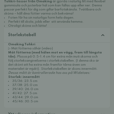
Tohkri-tossor från Omaking
är gjorda i naturlig filt med flexibel
gummisula och justerbar häl som kan fällas upp eller ner. Denna
passar perfekt för dig som gillar barfotakänsla. Tvättbara och
sköna – håll dina fötter varma och bekväma!
Foten får ha sin naturliga form hela dagen.
Perfekt till skola, jobb eller att använda hemma.
Otroligt sköna och lätta!
Storlekstabell
Omaking Tohkri
▷ Mät fötterna såhär (video)
Mät fötterna (med hälen mot en vägg, fram till längsta
tån).
Plussa på 0.5-1.4 cm för extra mån inuti skorna och
följ storleksangivelserna i storlekstabellen. (I denna sko är
det skönt att ha extra mån framför tårna även om
materialet är mjukt). Storlekstabellen är skons innermått.
Dessa mått är kontrollerade hos oss på Widetoes:
Storlek: innermått
35/36: 23.5 cm
37/38: 25.0 cm
39/40: 26.0 cm
41/42: 27.5 cm
43/44: 29.0 cm
45/46: 30.5 cm