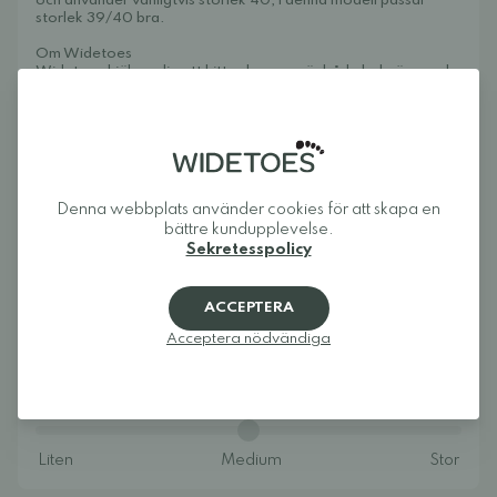
och använder vanligtvis storlek 40, i denna modell passar
storlek 39/40 bra.
Om Widetoes
Widetoes hjälper dig att hitta skor som är både bekväma och
snygga. Vi specialiserar oss på breda skor, fotformade skor,
barfotaskor och minimalistiska skor för hela familjen. Vårt mål
är att samla ett av Europas bästa utbud av fotformade på ett
ställe och göra det enkelt att hitta modeller som ger tårna den
plats de behöver och låter foten röra sig naturligt.
Widetoes: skor som ser ut som foten, inte tvärtom.
Denna webbplats använder cookies för att skapa en
bättre kundupplevelse.
Sekretesspolicy
Recensioner
ACCEPTERA
Acceptera nödvändiga
5