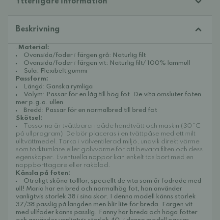
Ytterligare information
Beskrivning
.
Material:
Ovansida/foder i färgen grå: Naturlig filt
Ovansida/foder i färgen vit: Naturlig filt/ 100% lammull
Sula: Flexibelt gummi
Passform:
Längd: Ganska rymliga
Volym: Passar för en låg till hög fot. De vita omsluter foten
mer p.g.a. ullen
Bredd: Passar för en normalbred till bred fot
Skötsel:
Tossorna är tvättbara i både handtvätt och maskin (30°C
på ullprogram)
De bör placeras i en tvättpåse med ett milt
ulltvättmedel. Torka i välventilerad miljö, undvik direkt värme
som torktumlare eller golvvärme för att bevara filten och dess
egenskaper. Eventuella noppor kan enkelt tas bort med en
noppborttagare eller rakblad.
Känsla på foten:
Otroligt sköna tofflor, speciellt de vita som är fodrade med
ull! Maria har en bred och normalhög fot, hon använder
vanligtvis storlek 38 i sina skor. I denna modell känns storlek
37/38 passlig på längden men blir lite för breda. Färgen vit
med ullfoder känns passlig. Fanny har breda och höga fötter