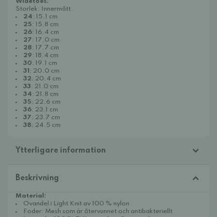
Widetoes.
Storlek: Innermått
24
: 15.1 cm
25
: 15.8 cm
26
: 16.4 cm
27
: 17.0 cm
28
: 17.7 cm
29
: 18.4 cm
30
: 19.1 cm
31
: 20.0 cm
32
: 20.4 cm
33
: 21.0 cm
34
: 21.8 cm
35
: 22.6 cm
36
: 23.1 cm
37
: 23.7 cm
38
: 24.5 cm
Ytterligare information
Beskrivning
Material:
Ovandel i Light Knit av 100 % nylon
Foder: Mesh som är återvunnet och antibakteriellt