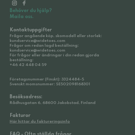
Behöver du hjälp?
Maila oss.
Kontaktuppgifter
Frågor angående köp, skomodell eller storlek:
kundservice@widetoes.com
Frågor om redan lagd beställning:
kundservice@widetoes.com
För frågor eller ändringar i din redan gjorda
beställning:
+46 42 448 04 59
Företagsnummer (Finskt): 3324484-5
Svenskt momsnummer: SE502098168301
Besöksadress:
Rådhusgatan 6, 68600 Jakobstad, Finland
Fakturor
Här hittar du faktureringsinfo
FAQ - Ofta ställda frågor