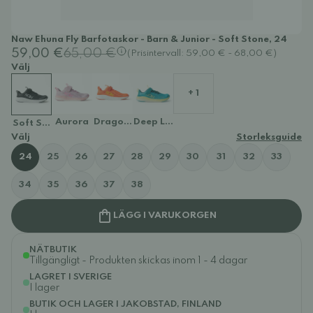
Naw Ehuna Fly Barfotaskor - Barn & Junior - Soft Stone, 24
59,00 €
65,00 €
(Prisintervall: 59,00 € - 68,00 €)
Välj
+ 1
Aurora
Dragon Fire
Deep Lagoon
Soft Stone
Välj
Storleksguide
24
25
26
27
28
29
30
31
32
33
34
35
36
37
38
LÄGG I VARUKORGEN
NÄTBUTIK
Tillgängligt - Produkten skickas inom 1 - 4 dagar
LAGRET I SVERIGE
I lager
BUTIK OCH LAGER I JAKOBSTAD, FINLAND