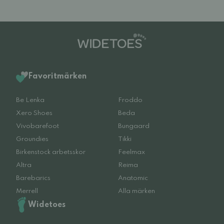
Favoritmärken
Be Lenka
Froddo
Xero Shoes
Beda
Vivobarefoot
Bungaard
Groundies
Tikki
Birkenstock arbetsskor
Feelmax
Altra
Reima
Barebarics
Anatomic
Merrell
Alla märken
Widetoes