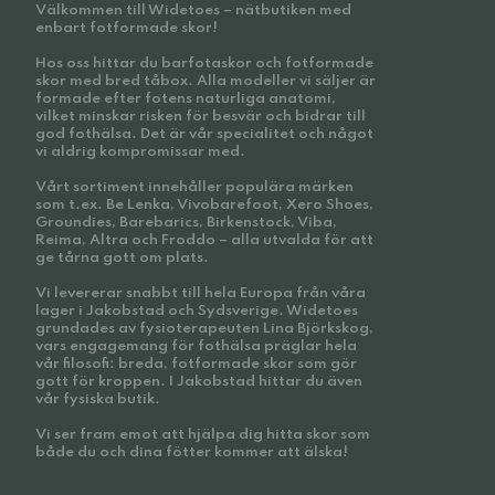
Välkommen till Widetoes – nätbutiken med
enbart fotformade skor!
Hos oss hittar du barfotaskor och fotformade
skor med bred tåbox. Alla modeller vi säljer är
formade efter fotens naturliga anatomi,
vilket minskar risken för besvär och bidrar till
god fothälsa. Det är vår specialitet och något
vi aldrig kompromissar med.
Vårt sortiment innehåller populära märken
som t.ex. Be Lenka, Vivobarefoot, Xero Shoes,
Groundies, Barebarics, Birkenstock, Viba,
Reima, Altra och Froddo – alla utvalda för att
ge tårna gott om plats.
Vi levererar snabbt till hela Europa från våra
lager i Jakobstad och Sydsverige. Widetoes
grundades av fysioterapeuten Lina Björkskog,
vars engagemang för fothälsa präglar hela
vår filosofi: breda, fotformade skor som gör
gott för kroppen. I Jakobstad hittar du även
vår fysiska butik.
Vi ser fram emot att hjälpa dig hitta skor som
både du och dina fötter kommer att älska!