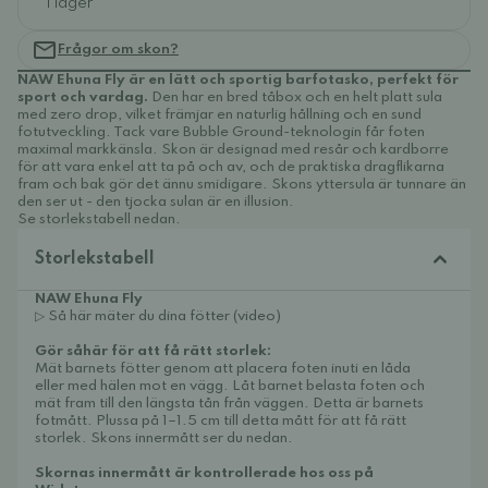
I lager
Frågor om skon?
NAW Ehuna Fly är en lätt och sportig barfotasko, perfekt för
sport och vardag.
Den har en bred tåbox och en helt platt sula
med zero drop, vilket främjar en naturlig hållning och en sund
fotutveckling. Tack vare Bubble Ground-teknologin får foten
maximal markkänsla. Skon är designad med resår och kardborre
för att vara enkel att ta på och av, och de praktiska dragflikarna
fram och bak gör det ännu smidigare. Skons yttersula är tunnare än
den ser ut - den tjocka sulan är en illusion.
Se storlekstabell nedan.
Storlekstabell
NAW Ehuna Fly
▷ Så här mäter du dina fötter (video)
Gör såhär för att få rätt storlek:
Mät barnets fötter genom att placera foten inuti en låda
eller med hälen mot en vägg. Låt barnet belasta foten och
mät fram till den längsta tån från väggen. Detta är barnets
fotmått. Plussa på 1–1.5 cm till detta mått för att få rätt
storlek. Skons innermått ser du nedan.
Skornas innermått är kontrollerade hos oss på