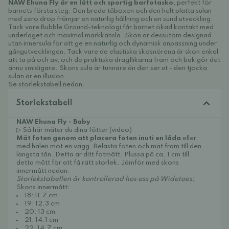
NAW Ehuna Fly är en lätt och sportig barfotasko
, perfekt för
barnets första steg. Den breda tåboxen och den helt platta sulan
med zero drop främjar en naturlig hållning och en sund utveckling.
Tack vare Bubble Ground-teknologi får barnet ökad kontakt med
underlaget och maximal markkänsla. Skon är dessutom designad
utan innersula för att ge en naturlig och dynamisk anpassning under
gångutvecklingen. Tack vare de elastiska skosnörena är skon enkel
att ta på och av, och de praktiska dragflikarna fram och bak gör det
ännu smidigare. Skons sula är tunnare än den ser ut - den tjocka
sulan är en illusion.
Se storlekstabell nedan.
Storlekstabell
NAW Ehuna Fly - Baby
▷ Så här mäter du dina fötter (video)
Mät foten genom att placera foten inuti en låda
eller
med hälen mot en vägg. Belasta foten och mät fram till den
längsta tån. Detta är ditt fotmått. Plussa på ca. 1 cm till
detta mått för att få rätt storlek. Jämför med skons
innermått nedan.
Storlekstabellen är kontrollerad hos oss på Widetoes:
Skons innermått:
18: 11.7 cm
19: 12.3 cm
20: 13 cm
21: 14.1 cm
22: 14.7 cm