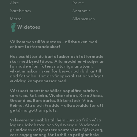
Altra
Reima
Barebarics
Anatomic
Merrell
Alla märken
Widetoes
Välkommen till Widetoes – nätbutiken med
enbart fotformade skor!
Hos oss hittar du barfotaskor och fotformade
skor med bred tåbox. Alla modeller vi säljer är
formade efter fotens naturliga anatomi,
vilket minskar risken för besvär och bidrar till
god fothälsa. Det är vår specialitet och något
vi aldrig kompromissar med.
Vårt sortiment innehåller populära märken
som t.ex. Be Lenka, Vivobarefoot, Xero Shoes,
Groundies, Barebarics, Birkenstock, Viba,
Reima, Altra och Froddo – alla utvalda för att
ge tårna gott om plats.
Vi levererar snabbt till hela Europa från våra
lager i Jakobstad och Sydsverige. Widetoes
grundades av fysioterapeuten Lina Björkskog,
vars engagemang för fothälsa präglar hela