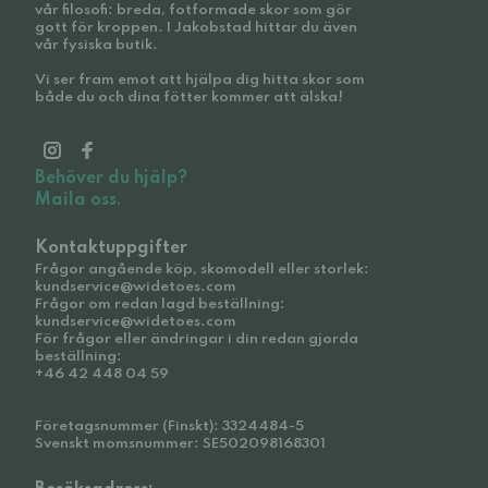
vår filosofi: breda, fotformade skor som gör
gott för kroppen. I Jakobstad hittar du även
vår fysiska butik.
Vi ser fram emot att hjälpa dig hitta skor som
både du och dina fötter kommer att älska!
Behöver du hjälp?
Maila oss.
Kontaktuppgifter
Frågor angående köp, skomodell eller storlek:
kundservice@widetoes.com
Frågor om redan lagd beställning:
kundservice@widetoes.com
För frågor eller ändringar i din redan gjorda
beställning:
+46 42 448 04 59
Företagsnummer (Finskt): 3324484-5
Svenskt momsnummer: SE502098168301