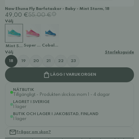
Naw Ehuna Fly Barfotaskor - Baby - Mint Storm, 18
49,00 €
55,00 €
Välj
Super Pink
Cobalt Blue
Mint Storm
Välj
Storleksguide
18
19
20
21
22
23
LÄGG I VARUKORGEN
NÄTBUTIK
Tillgängligt - Produkten skickas inom 1 - 4 dagar
LAGRET I SVERIGE
I lager
BUTIK OCH LAGER I JAKOBSTAD, FINLAND
I lager
Frågor om skon?