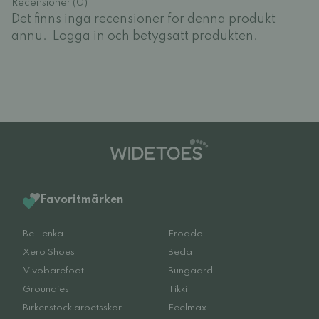
Recensioner (0)
Det finns inga recensioner för denna produkt
ännu.
Logga in och betygsätt produkten.
Favoritmärken
Be Lenka
Froddo
Xero Shoes
Beda
Vivobarefoot
Bungaard
Groundies
Tikki
Birkenstock arbetsskor
Feelmax