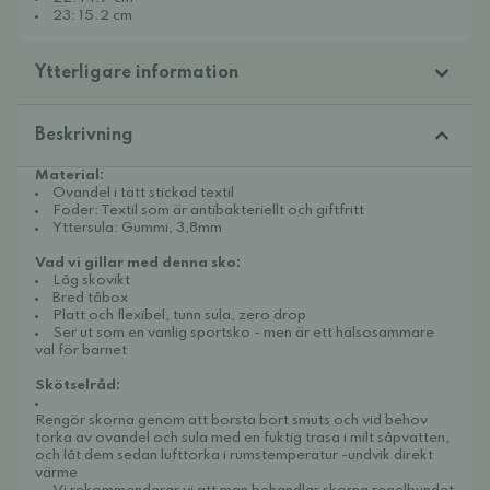
23: 15.2 cm
Ytterligare information
Beskrivning
Material:
Ovandel i tätt stickad textil
Foder: Textil som är antibakteriellt och giftfritt
Yttersula: Gummi, 3,8mm
Vad vi gillar med denna sko:
Låg skovikt
Bred tåbox
Platt och flexibel, tunn sula, zero drop
Ser ut som en vanlig sportsko - men är ett hälsosammare
val för barnet
Skötselråd:
Rengör skorna genom att borsta bort smuts och vid behov
torka av ovandel och sula med en fuktig trasa i milt såpvatten,
och låt dem sedan lufttorka i rumstemperatur -undvik direkt
värme