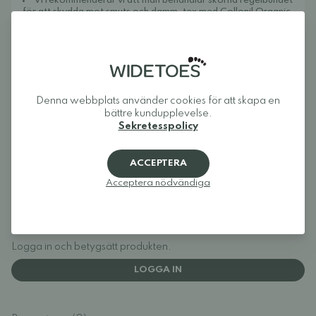
Vi rekommenderar vi att man behandlar skorna regelbundet
för att skydda mot smuts och damm, tex med
Collonil Organic
Cover.
Om Widetoes
Widetoes hjälper dig att hitta skor som är både bekväma och
snygga. Vi specialiserar oss på breda skor, fotformade skor,
barfotaskor och minimalistiska skor för hela familjen. Vårt mål
är att samla ett av Europas bästa utbud av fotformade på ett
Denna webbplats använder cookies för att skapa en
ställe och göra det enkelt att hitta modeller som ger tårna den
plats de behöver och låter foten röra sig naturligt.
bättre kundupplevelse.
Sekretesspolicy
Widetoes: skor som ser ut som foten, inte tvärtom.
ACCEPTERA
Acceptera nödvändiga
Recensioner
Logga in och betygsätt produkten.
LOGGA IN