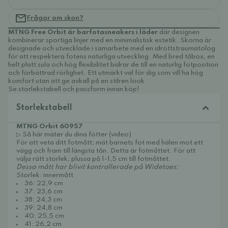
Frågor om skon?
MTNG Free Orbit är barfotasneakers i läder
där designen
kombinerar sportiga linjer med en minimalistisk estetik. Skorna är
designade och utvecklade i samarbete med en idrottstraumatolog
för att respektera fotens naturliga utveckling. Med bred tåbox, en
helt platt sula och hög flexibilitet bidrar de till en naturlig fotposition
och förbättrad rörlighet. Ett utmärkt val för dig som vill ha hög
komfort utan att ge avkall på en stilren look.
Se storlekstabell och passform innan köp!
Storlekstabell
MTNG Orbit 60957
▷ Så här mäter du dina fötter (video)
För att veta ditt fotmått; mät barnets fot med hälen mot ett
vägg och fram till längsta tån. Detta är fotmåttet. För att
välja rätt storlek; plussa på 1-1,5 cm till fotmåttet.
Dessa mått har blivit kontrollerade på Widetoes:
Storlek: innermått
36: 22,9 cm
37: 23,6 cm
38: 24,3 cm
39: 24,8 cm
40: 25,5 cm
41: 26,2 cm