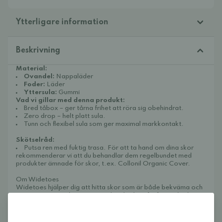
Ytterligare information
Beskrivning
Material:
Ovandel:
Nappaläder
Foder:
Läder
Yttersula:
Gummi
Vad vi gillar med denna produkt:
Bred tåbox – ger tårna frihet att röra sig obehindrat.
Zero drop – helt platt sula.
Tunn och flexibel sula som ger maximal markkontakt.
Skötselråd:
Putsa ren med fuktig trasa. För att ta hand om dina skor
rekommenderar vi att du behandlar dem regelbundet med
produkter ämnade för skor, t.ex.
Collonil Organic Cover
.
Om Widetoes
Widetoes hjälper dig att hitta skor som är både bekväma och
snygga. Vi specialiserar oss på breda skor, fotformade skor,
barfotaskor och minimalistiska skor för hela familjen. Vårt mål
är att samla ett av Europas bästa utbud av fotformade på ett
ställe och göra det enkelt att hitta modeller som ger tårna den