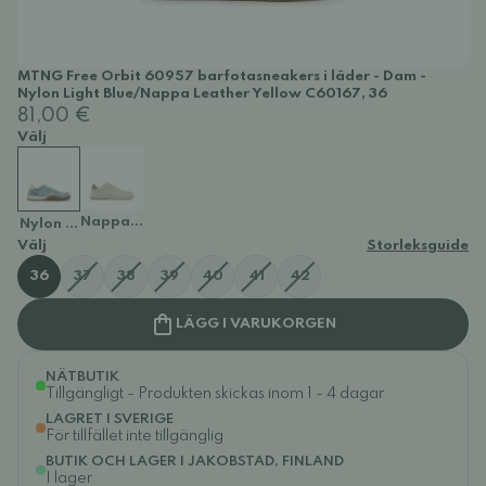
MTNG Free Orbit 60957 barfotasneakers i läder - Dam -
Nylon Light Blue/Nappa Leather Yellow C60167, 36
81,00 €
Välj
Nappa Leather Ecru/Cow Suede Sand C60164
Nylon Light Blue/Nappa Leather Yellow C60167
Välj
Storleksguide
36
37
38
39
40
41
42
LÄGG I VARUKORGEN
NÄTBUTIK
Tillgängligt - Produkten skickas inom 1 - 4 dagar
LAGRET I SVERIGE
För tillfället inte tillgänglig
BUTIK OCH LAGER I JAKOBSTAD, FINLAND
I lager