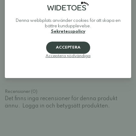
plats de behöver och låter foten röra sig naturligt.
Widetoes: skor som ser ut som foten, inte tvärtom.
Denna webbplats använder cookies för att skapa en
bättre kundupplevelse.
Sekretesspolicy
Recensioner
ACCEPTERA
Acceptera nödvändiga
Logga in och betygsätt produkten.
LOGGA IN
Recensioner (0)
Det finns inga recensioner för denna produkt
ännu.
Logga in och betygsätt produkten.