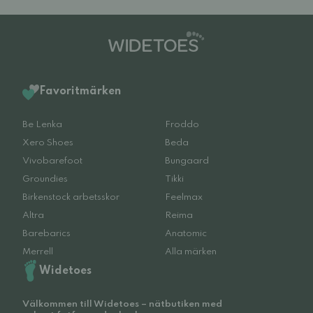
Favoritmärken
Be Lenka
Froddo
Xero Shoes
Beda
Vivobarefoot
Bungaard
Groundies
Tikki
Birkenstock arbetsskor
Feelmax
Altra
Reima
Barebarics
Anatomic
Merrell
Alla märken
Widetoes
Välkommen till Widetoes – nätbutiken med