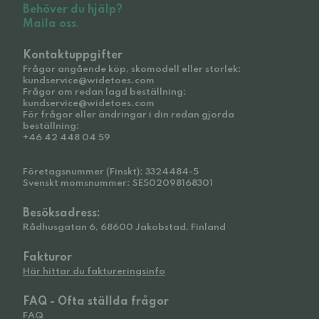
Behöver du hjälp?
Maila oss.
Kontaktuppgifter
Frågor angående köp, skomodell eller storlek:
kundservice@widetoes.com
Frågor om redan lagd beställning:
kundservice@widetoes.com
För frågor eller ändringar i din redan gjorda
beställning:
+46 42 448 04 59
Företagsnummer (Finskt): 3324484-5
Svenskt momsnummer: SE502098168301
Besöksadress:
Rådhusgatan 6, 68600 Jakobstad, Finland
Fakturor
Här hittar du faktureringsinfo
FAQ - Ofta ställda frågor
FAQ