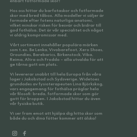
enbart fotformade skor!
Hos oss hittar du barfotaskor och fotformade
skor med bred tåbox. Alla modeller vi säljer är
formade efter fotens naturliga anatomi,
vilket minskar risken för besvär och bidrar till
god fothälsa. Det är vår specialitet och något
vi aldrig kompromissar med.
Vårt sortiment innehåller populära märken
som t.ex. Be Lenka, Vivobarefoot, Xero Shoes,
Groundies, Barebarics, Birkenstock, Viba,
Reima, Altra och Froddo – alla utvalda för att
ge tårna gott om plats.
Vi levererar snabbt till hela Europa från våra
lager i Jakobstad och Sydsverige. Widetoes
grundades av fysioterapeuten Lina Björkskog,
vars engagemang för fothälsa präglar hela
vår filosofi: breda, fotformade skor som gör
gott för kroppen. I Jakobstad hittar du även
vår fysiska butik.
Vi ser fram emot att hjälpa dig hitta skor som
både du och dina fötter kommer att älska!