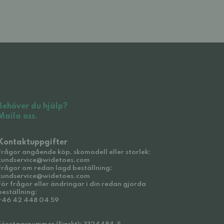
Behöver du hjälp?
Maila oss.
Kontaktuppgifter
Frågor angående köp, skomodell eller storlek:
kundservice@widetoes.com
Frågor om redan lagd beställning:
kundservice@widetoes.com
För frågor eller ändringar i din redan gjorda
beställning:
+46 42 448 04 59