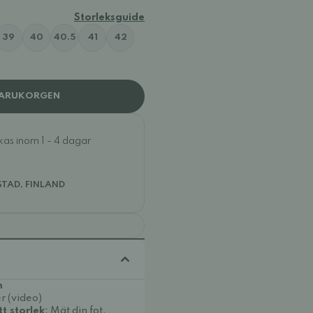
Storleksguide
39
40
40.5
41
42
VARUKORGEN
ckas inom 1 - 4 dagar
STAD, FINLAND
m
r (video)
tt storlek
: Mät din fot.