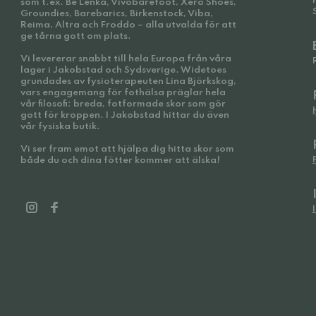
som t.ex. Be Lenka, Vivobarefoot, Xero Shoes,
Groundies, Barebarics, Birkenstock, Viba,
Reima, Altra och Froddo – alla utvalda för att
ge tårna gott om plats.
Vi levererar snabbt till hela Europa från våra
lager i Jakobstad och Sydsverige. Widetoes
grundades av fysioterapeuten Lina Björkskog,
vars engagemang för fothälsa präglar hela
vår filosofi: breda, fotformade skor som gör
gott för kroppen. I Jakobstad hittar du även
vår fysiska butik.
Vi ser fram emot att hjälpa dig hitta skor som
både du och dina fötter kommer att älska!