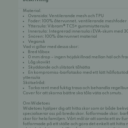
Beskrivning
Material:
Ovansida: Ventilerande mesh och TPU
Foder: 100% återvunnet, ventilerande meshfoder
Yttersula: Vibram® TC5+ gummiyttersula
Innersula: Integrerad innersula i EVA-skum med 
Snören: 100% återvunnet material
Vegansk
Vad vi gillar med dessa skor:
Bred tåbox
0 mm drop – ingen höjdskillnad mellan häl och fr
Låg skovikt
Skyddande och slitstark tåhätta
En kompromiss-barfotasko med ett lätt hålfotsstöd
yttersula
Skötselråd:
Torka rent med fuktig trasa och behandla regelb
Cover
för att skorna bättre ska tåla väta och smuts.
Om Widetoes
Widetoes hjälper dig att hitta skor som är både bek
specialiserar oss på breda skor, fotformade skor, bar
skor för hela familjen. Vårt mål är att samla ett av E
fotformade på ett ställe och göra det enkelt att hitt