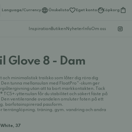
Language/Currency
Önskelista
Eget konto
Köpkorg
Inspiration
Butiken
Nyheter
Info
Om oss
il Glove 8 - Dam
tt och minimalistisk trailsko som låter dig röra dig
ll. Den tunna mellansulan med FloatPro™-skum ger
giåtergivning utan att ta bort markkontakten. Tack
TC5+-yttersulan får du stabilitet och säkert fäste på
 Den ventilerande ovandelen omsluter foten på ett
lig, barfotainspirerad passform.
för terränglöpning, träning, gym, vandring och andra
 White, 37