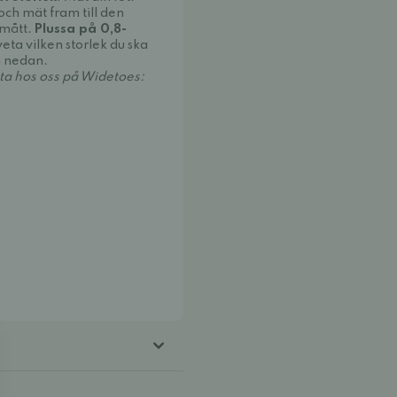
ch mät fram till den
tmått.
Plussa på 0,8-
 veta vilken storlek du ska
n nedan.
tta hos oss på Widetoes: