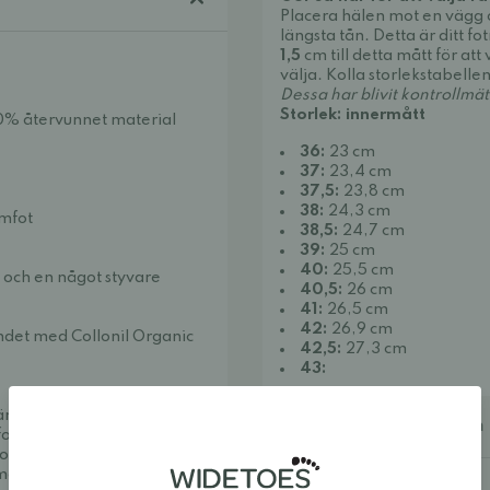
Placera hälen mot en vägg o
längsta tån. Detta är ditt fo
1,5
cm till detta mått för att
välja. Kolla storlekstabelle
Dessa har blivit kontrollmä
Storlek: innermått
30% återvunnet material
36:
23 cm
37:
23,4 cm
37,5:
23,8 cm
38:
24,3 cm
amfot
38,5:
24,7 cm
39:
25 cm
40:
25,5 cm
 och en något styvare
40,5:
26 cm
41:
26,5 cm
42:
26,9 cm
undet med
Collonil Organic
42,5:
27,3 cm
43:
väma och snygga. Vi
Ytterligare information
fotaskor och minimalistiska
uropas bästa utbud av
a modeller som ger tårna den