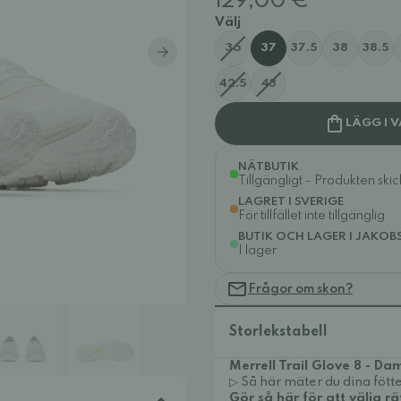
129,00 €
Välj
36
37
37.5
38
38.5
42.5
43
LÄGG I 
NÄTBUTIK
Tillgängligt - Produkten ski
LAGRET I SVERIGE
För tillfället inte tillgänglig
BUTIK OCH LAGER I JAKOB
I lager
Frågor om skon?
Storlekstabell
Merrell Trail Glove 8 - Da
▷ Så här mäter du dina fötte
Gör så här för att välja rä