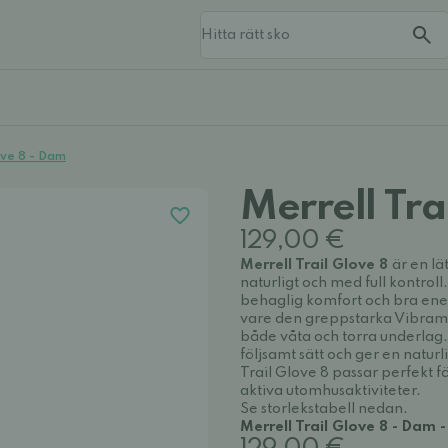
ove 8 - Dam
Merrell Tra
129,00 €
Merrell Trail Glove 8
är en lä
naturligt och med full kontro
behaglig komfort och bra ener
vare den greppstarka Vibram® 
både våta och torra underlag.
följsamt sätt och ger en natur
Trail Glove 8 passar perfekt 
aktiva utomhusaktiviteter.
Se storlekstabell nedan.
Merrell Trail Glove 8 - Dam -