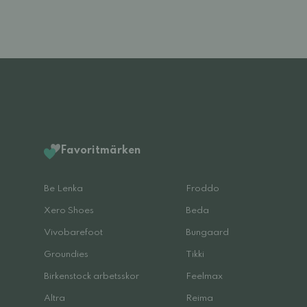
Favoritmärken
Be Lenka
Froddo
Xero Shoes
Beda
Vivobarefoot
Bungaard
Groundies
Tikki
Birkenstock arbetsskor
Feelmax
Altra
Reima