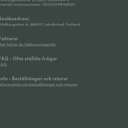
Företagsnummer (Finskt): 3324484-5
Svenskt momsnummer: SE502098168301
Besöksadress:
Rådhusgatan 6, 68600 Jakobstad, Finland
Fakturor
Här hittar du faktureringsinfo
FAQ - Ofta ställda frågor
FAQ
Info - Beställningar och returer
Information om beställningar och returer