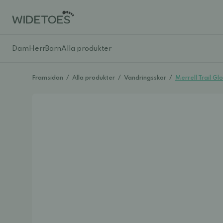
Dam
Herr
Barn
Alla produkter
Framsidan
/
Alla produkter
/
Vandringsskor
/
Merrell Trail Gl