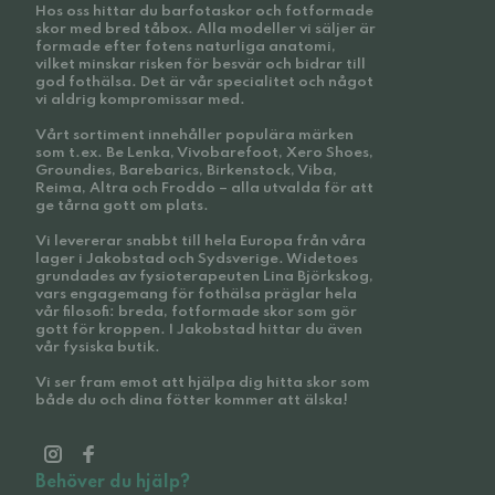
Hos oss hittar du barfotaskor och fotformade
skor med bred tåbox. Alla modeller vi säljer är
formade efter fotens naturliga anatomi,
vilket minskar risken för besvär och bidrar till
god fothälsa. Det är vår specialitet och något
vi aldrig kompromissar med.
Vårt sortiment innehåller populära märken
som t.ex. Be Lenka, Vivobarefoot, Xero Shoes,
Groundies, Barebarics, Birkenstock, Viba,
Reima, Altra och Froddo – alla utvalda för att
ge tårna gott om plats.
Vi levererar snabbt till hela Europa från våra
lager i Jakobstad och Sydsverige. Widetoes
grundades av fysioterapeuten Lina Björkskog,
vars engagemang för fothälsa präglar hela
vår filosofi: breda, fotformade skor som gör
gott för kroppen. I Jakobstad hittar du även
vår fysiska butik.
Vi ser fram emot att hjälpa dig hitta skor som
både du och dina fötter kommer att älska!
Behöver du hjälp?