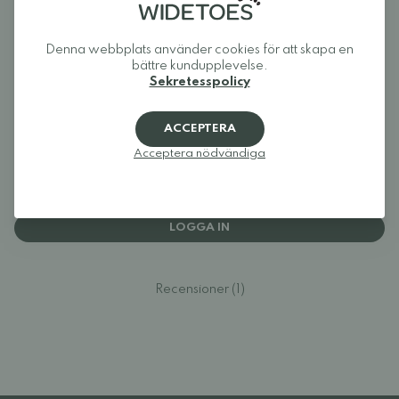
Recensioner
Denna webbplats använder cookies för att skapa en
bättre kundupplevelse.
5
Sekretesspolicy
ACCEPTERA
Acceptera nödvändiga
Logga in och betygsätt produkten.
LOGGA IN
Recensioner (1)