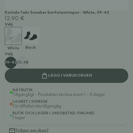
Knitido Tabi Sneaker barfotastrmpor - White, 39-42
12,90 €
Välj
Black
White
Välj
39-42
35-38
LÄGG I VARUKORGEN
NÄTBUTIK
Tillgängligt - Produkten skickas inom 1 - 4 dagar
LAGRET I SVERIGE
För tillfället inte tillgänglig
BUTIK OCH LAGER I JAKOBSTAD, FINLAND
I lager
Frågor om skon?