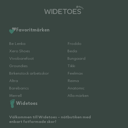
Favoritmärken
Be Lenka
Froddo
Xero Shoes
Beda
Vivobarefoot
Bungaard
Groundies
Tikki
Birkenstock arbetsskor
Feelmax
Altra
Reima
Barebarics
Anatomic
Merrell
Alla märken
Widetoes
Välkommen till Widetoes – nätbutiken med
enbart fotformade skor!