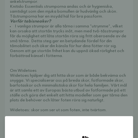
ankelstrumpor.
Knitido Essentials strumporna andas och är hygieniska,
samtidigt som den mjuka bomullen är hudvänlig och skön.
Tåstrumporna har en insydd häl för bra passform.
Varför tabisneaker?
I vanliga strumpor är alla tårna i samma "utrymme", vilket
kan orsaka att stortån trycks inåt, men med två-tåsstrumpor
får du möjlighet att låta stortån röra sig fritt oberoende av de
små tårna. Detta steg ger en betydande fördel för din
tåmobilitet och ökar din känsla för hur dina fötter rör sig.
Genom att ge stortån frihet kan du uppnå ökad rörlighet och
förbättrad känsel i fötterna.
Om Widetoes
Widetoes hjälper dig att hitta skor som är både bekväma och
snygga. Vi specialiserar oss på breda skor, fotformade skor,
barfotaskor och minimalistiska skor för hela familjen. Vårt mål
är att samla ett av Europas bästa utbud av fotformade på ett
ställe och göra det enkelt att hitta modeller som ger tårna den
plats de behöver och låter foten röra sig naturligt.
Widetoes: skor som ser ut som foten, inte tvärtom.