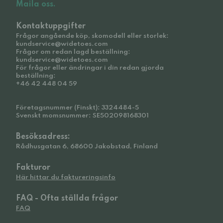
Maila oss.
Kontaktuppgifter
Frågor angående köp, skomodell eller storlek:
kundservice@widetoes.com
Frågor om redan lagd beställning:
kundservice@widetoes.com
För frågor eller ändringar i din redan gjorda
beställning:
+46 42 448 04 59
Företagsnummer (Finskt): 3324484-5
Svenskt momsnummer: SE502098168301
Besöksadress:
Rådhusgatan 6, 68600 Jakobstad, Finland
Fakturor
Här hittar du faktureringsinfo
FAQ - Ofta ställda frågor
FAQ