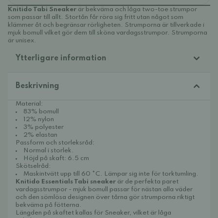
Knitido Tabi Sneaker
är bekväma och låga two-toe strumpor
som passar till allt. Stortån får röra sig fritt utan något som
klämmer åt och begränsar rörligheten. Strumporna är tillverkade i
mjuk bomull vilket gör dem till sköna vardagsstrumpor. Strumporna
är unisex.
Ytterligare information
Beskrivning
Material:
83% bomull
12% nylon
3% polyester
2% elastan
Passform och storleksråd:
Normal i storlek.
Höjd på skaft: 6.5 cm
Skötselråd:
Maskintvätt upp till 60 °C. Lämpar sig inte för torktumling.
Knitido Essentials Tabi sneaker
är de perfekta paret
vardagsstrumpor - mjuk bomull passar för nästan alla väder
och den sömlösa designen över tårna gör strumporna riktigt
bekväma på fötterna.
Längden på skaftet kallas för Sneaker, vilket är låga