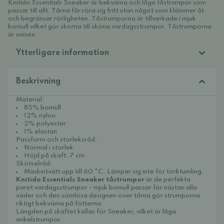
Knitido Essentials Sneaker är bekväma och låga tåstrumpor som
passar till allt. Tårna får röra sig fritt utan något som klämmer åt
och begränsar rörligheten. Tåstrumporna är tillverkade i mjuk
bomull vilket gör skorna till sköna vardagsstrumpor. Tåstrumporna
är unisex.
Ytterligare information
Beskrivning
Material:
85% bomull
12% nylon
2% polyester
1% elastan
Passform och storleksråd:
Normal i storlek.
Höjd på skaft: 7 cm
Skötselråd:
Maskintvätt upp till 60 °C. Lämpar sig inte för torktumling.
Knitido Essentials Sneaker tåstrumpor
är de perfekta
paret vardagsstrumpor - mjuk bomull passar för nästan alla
väder och den sömlösa designen över tårna gör strumporna
riktigt bekväma på fötterna.
Längden på skaftet kallas för Sneaker, vilket är låga
ankelstrumpor.