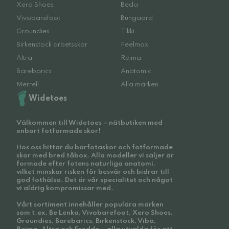
Xero Shoes
Beda
Vivobarefoot
Bungaard
Groundies
Tikki
Birkenstock arbetsskor
Feelmax
Altra
Reima
Barebarics
Anatomic
Merrell
Alla märken
Widetoes
Välkommen till Widetoes – nätbutiken med
enbart fotformade skor!
Hos oss hittar du barfotaskor och fotformade
skor med bred tåbox. Alla modeller vi säljer är
formade efter fotens naturliga anatomi,
vilket minskar risken för besvär och bidrar till
god fothälsa. Det är vår specialitet och något
vi aldrig kompromissar med.
Vårt sortiment innehåller populära märken
som t.ex. Be Lenka, Vivobarefoot, Xero Shoes,
Groundies, Barebarics, Birkenstock, Viba,