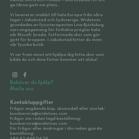
Reima, Altra och Froddo – alla utvalda för att
ge tårna gott om plats.
Vi levererar snabbt till hela Europa från våra
lager i Jakobstad och Sydsverige. Widetoes
grundades av fysioterapeuten Lina Björkskog,
vars engagemang för fothälsa präglar hela
vår filosofi: breda, fotformade skor som gör
gott för kroppen. I Jakobstad hittar du även
vår fysiska butik.
Vi ser fram emot att hjälpa dig hitta skor som
både du och dina fötter kommer att älska!
Behöver du hjälp?
Maila oss.
Kontaktuppgifter
Frågor angående köp, skomodell eller storlek:
kundservice@widetoes.com
Frågor om redan lagd beställning:
kundservice@widetoes.com
För frågor eller ändringar i din redan gjorda
beställning:
+46 42 448 04 59