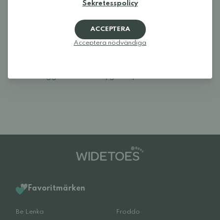
Logga in och betygsätt produkten.
Sekretesspolicy
LOGGA IN
ACCEPTERA
Acceptera nödvändiga
Recensioner (0)
Det finns inga recensioner för denna produkt
ännu.
Logga in och betygsätt produkten.
Favoritmärken
Be Lenka
Froddo