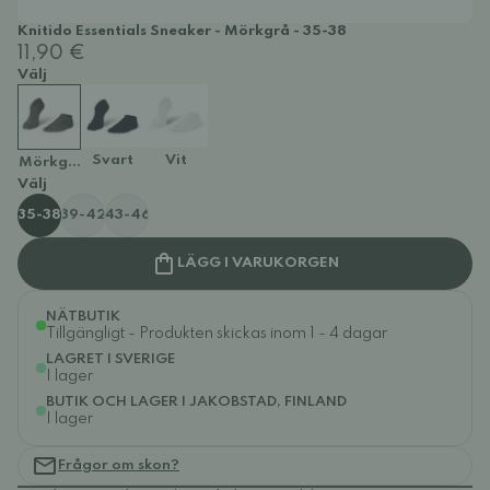
Knitido Essentials Sneaker - Mörkgrå - 35-38
11,90 €
Välj
Svart
Vit
Mörkgrå
Välj
35-38
39-42
43-46
LÄGG I VARUKORGEN
NÄTBUTIK
Tillgängligt - Produkten skickas inom 1 - 4 dagar
LAGRET I SVERIGE
I lager
BUTIK OCH LAGER I JAKOBSTAD, FINLAND
I lager
Frågor om skon?