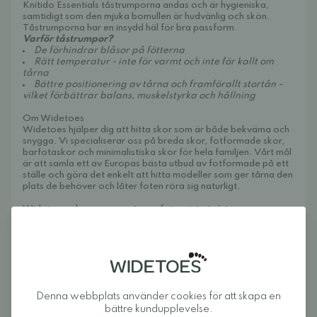
Knitido Essentials tåstrumporna andas och är hygieniska,
samtidigt som den mjuka bomullen är hudvänlig och skön.
Tåstrumporna har en insydd häl för bra passform.
Varför tåstrumpor?
De förhindrar blåsor på fötterna
Rätt temperatur - inte för varmt och inte för kallt om
tårna
Bättre positionering av tårna och framförallt stortån -
vilket förbättrar balans, muskelstyrka och hållning
Om Widetoes
Widetoes hjälper dig att hitta skor som är både bekväma och
snygga. Vi specialiserar oss på breda skor, fotformade skor,
barfotaskor och minimalistiska skor för hela familjen. Vårt mål
är att samla ett av Europas bästa utbud av fotformade på ett
ställe och göra det enkelt att hitta modeller som ger tårna den
plats de behöver och låter foten röra sig naturligt.
Widetoes: skor som ser ut som foten, inte tvärtom.
Recensioner
Denna webbplats använder cookies för att skapa en
bättre kundupplevelse.