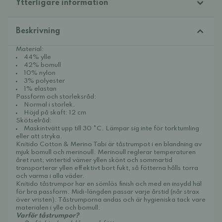
Ytterligare information
Beskrivning
Material:
44% ylle
42% bomull
10% nylon
3% polyester
1% elastan
Passform och storleksråd:
Normal i storlek.
Höjd på skaft: 12 cm
Skötselråd:
Maskintvätt upp till 30 °C. Lämpar sig inte för torktumling
eller att stryka.
Knitido Cotton & Merino Tabi är tåstrumpot i en blandning av
mjuk bomull och merinoull. Merinoull reglerar temperaturen
året runt; vintertid vämer yllen skönt och sommartid
transporterar yllen effektivt bort fukt, så fötterna hålls torra
och varma i alla väder.
Knitido tåstrumpor har en sömlös finish och med en insydd häl
för bra passform. Midi-längden passar varje årstid (når strax
över vristen). Tåstrumporna andas och är hygieniska tack vare
materialen i ylle och bomull.
Varför tåstrumpor?