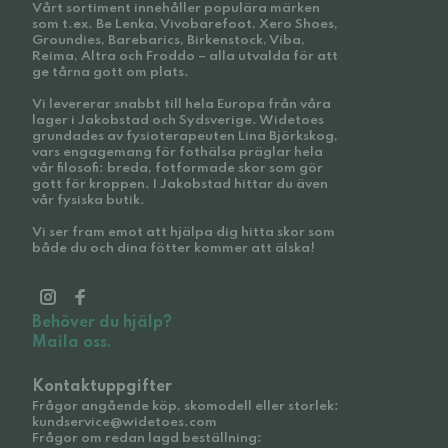
Vårt sortiment innehåller populära märken
som t.ex. Be Lenka, Vivobarefoot, Xero Shoes,
Groundies, Barebarics, Birkenstock, Viba,
Reima, Altra och Froddo – alla utvalda för att
ge tårna gott om plats.
Vi levererar snabbt till hela Europa från våra
lager i Jakobstad och Sydsverige. Widetoes
grundades av fysioterapeuten Lina Björkskog,
vars engagemang för fothälsa präglar hela
vår filosofi: breda, fotformade skor som gör
gott för kroppen. I Jakobstad hittar du även
vår fysiska butik.
Vi ser fram emot att hjälpa dig hitta skor som
både du och dina fötter kommer att älska!
Behöver du hjälp?
Maila oss.
Kontaktuppgifter
Frågor angående köp, skomodell eller storlek:
kundservice@widetoes.com
Frågor om redan lagd beställning: