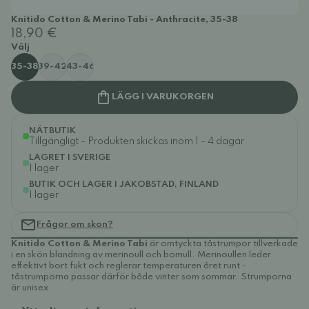
Knitido Cotton & Merino Tabi - Anthracite, 35-38
18,90 €
Välj
35-38
39-42
43-46
LÄGG I VARUKORGEN
NÄTBUTIK
Tillgängligt - Produkten skickas inom 1 - 4 dagar
LAGRET I SVERIGE
I lager
BUTIK OCH LAGER I JAKOBSTAD, FINLAND
I lager
Frågor om skon?
Knitido Cotton & Merino Tabi
är omtyckta tåstrumpor tillverkade
i en skön blandning av merinoull och bomull. Merinoullen leder
effektivt bort fukt och reglerar temperaturen året runt -
tåstrumporna passar därför både vinter som sommar. Strumporna
är unisex.