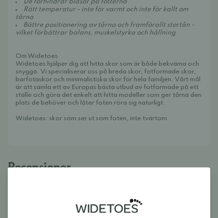
De förhindrar blåsor på fötterna
Rätt temperatur - inte för varmt och inte för kallt om
tårna
Bättre positionering av tårna och framförallt stortån -
vilket förbättrar balans, muskelstyrka och hållning
Om Widetoes
Widetoes hjälper dig att hitta skor som är både bekväma och
snygga. Vi specialiserar oss på breda skor, fotformade skor,
barfotaskor och minimalistiska skor för hela familjen. Vårt mål
är att samla ett av Europas bästa utbud av fotformade på ett
ställe och göra det enkelt att hitta modeller som ger tårna den
plats de behöver och låter foten röra sig naturligt.
Widetoes: skor som ser ut som foten, inte tvärtom.
Recensioner
5