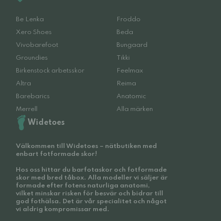
Be Lenka
Froddo
Xero Shoes
Beda
Vivobarefoot
Bungaard
Groundies
Tikki
Birkenstock arbetsskor
Feelmax
Altra
Reima
Barebarics
Anatomic
Merrell
Alla märken
Widetoes
Välkommen till Widetoes – nätbutiken med
enbart fotformade skor!
Hos oss hittar du barfotaskor och fotformade
skor med bred tåbox. Alla modeller vi säljer är
formade efter fotens naturliga anatomi,
vilket minskar risken för besvär och bidrar till
god fothälsa. Det är vår specialitet och något
vi aldrig kompromissar med.