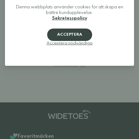
Denna webbplats använder cookies för att skapa en
bättre kundupplevelse.
Sekretesspolicy
Logga in och betygsätt produkten.
ACCEPTERA
Acceptera nödvändiga
LOGGA IN
Recensioner (2)
Favoritmärken