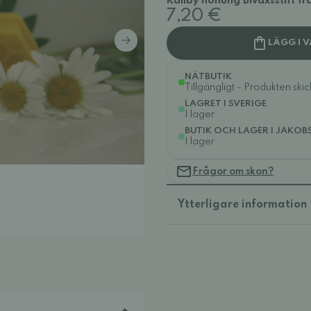
Kållby honung Bivaxsstift fr
7,20 €
LÄGG I 
NÄTBUTIK
Tillgängligt - Produkten ski
LAGRET I SVERIGE
I lager
BUTIK OCH LAGER I JAKOB
I lager
Frågor om skon?
Ytterligare information