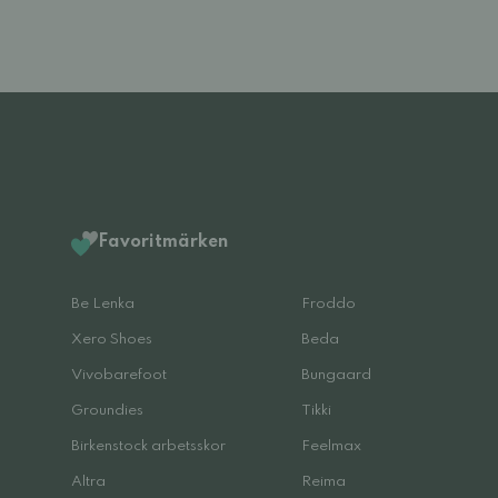
Favoritmärken
Be Lenka
Froddo
Xero Shoes
Beda
Vivobarefoot
Bungaard
Groundies
Tikki
Birkenstock arbetsskor
Feelmax
Altra
Reima