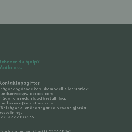
Behöver du hjälp?
Maila oss.
Kontaktuppgifter
Frågor angående köp, skomodell eller storlek:
kundservice@widetoes.com
Frågor om redan lagd beställning:
kundservice@widetoes.com
För frågor eller ändringar i din redan gjorda
beställning:
+46 42 448 04 59
Företagsnummer (Finskt): 3324484-5