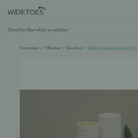
Dam
Herr
Barn
Alla produkter
Framsidan
/
Tillbehör
/
Skovård
/
Kållby honung Bivaxsstift f