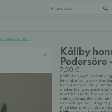
rån Pedersöre - 15 ml
Kållby honu
Pedersöre -
7,20 €
Kållby honung bivaxsstift är g
Finland, olivolja och kokosolj
läderskor med släta, glänsand
med en fuktig trasa och applic
in och låter torka. Bivaxsalva
smidigt. Bivaxstiftet kommer i
den på läpparna, i skägget, 
är en lokal produkt för oss på 