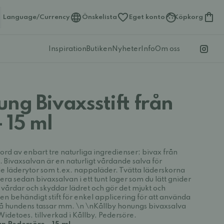
Language/Currency
Önskelista
Eget konto
Köpkorg
Inspiration
Butiken
Nyheter
Info
Om oss
ng Bivaxsstift från
 15 ml
jord av enbart tre naturliga ingredienser; bivax från
a. Bivaxsalvan är en naturligt vårdande salva för
e läderytor som t.ex. nappaläder. Tvätta läderskorna
era sedan bivaxsalvan i ett tunt lager som du lätt gnider
n vårdar och skyddar lädret och gör det mjukt och
 en behändigt stift för enkel applicering för att använda
på hundens tassar mm. \n \nKållby honungs bivaxsalva
Widetoes, tillverkad i Kållby, Pedersöre.