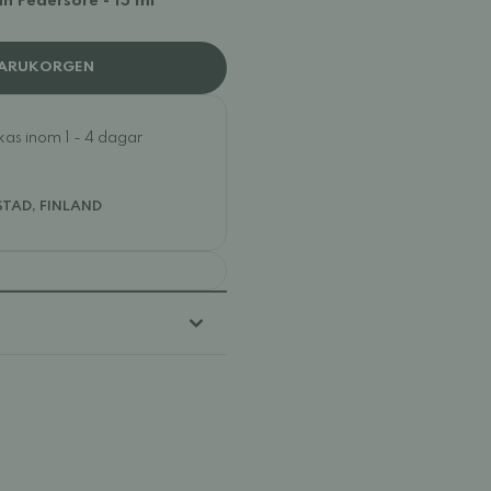
ån Pedersöre - 15 ml
VARUKORGEN
ckas inom 1 - 4 dagar
STAD, FINLAND