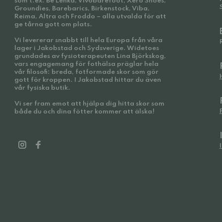
som t.ex. Be Lenka, Vivobarefoot, Xero Shoes,
Groundies, Barebarics, Birkenstock, Viba,
Reima, Altra och Froddo – alla utvalda för att
ge tårna gott om plats.
Vi levererar snabbt till hela Europa från våra
lager i Jakobstad och Sydsverige. Widetoes
grundades av fysioterapeuten Lina Björkskog,
vars engagemang för fothälsa präglar hela
vår filosofi: breda, fotformade skor som gör
gott för kroppen. I Jakobstad hittar du även
vår fysiska butik.
Vi ser fram emot att hjälpa dig hitta skor som
både du och dina fötter kommer att älska!