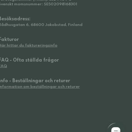
Svenskt momsnummer: SE502098168301
Besöksadress:
Rådhusgatan 6, 68600 Jakobstad, Finland
Fakturor
Här hittar du faktureringsinfo
FAQ - Ofta ställda frågor
FAQ
Info - Beställningar och returer
Information om beställningar och returer