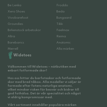
Be Lenka
Froddo
Xero Shoes
Beda
Vivobarefoot
Bungaard
Groundies
Tikki
Birkenstock arbetsskor
Feelmax
Altra
Reima
Barebarics
Anatomic
Merrell
Alla märken
Widetoes
Välkommen till Widetoes – nätbutiken med
enbart fotformade skor!
Hos oss hittar du barfotaskor och fotformade
skor med bred tåbox. Alla modeller vi säljer är
formade efter fotens naturliga anatomi,
vilket minskar risken för besvär och bidrar till
god fothälsa. Det är vår specialitet och något
vi aldrig kompromissar med.
Vårt sortiment innehåller populära märken