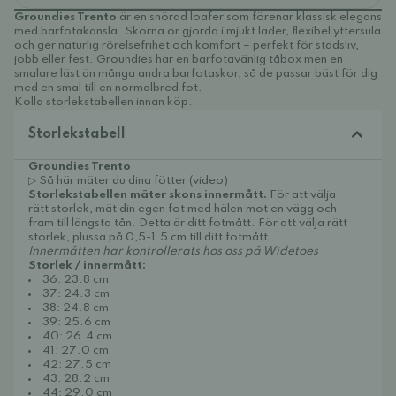
Groundies Trento
är en snörad loafer som förenar klassisk elegans
med barfotakänsla. Skorna ör gjorda i mjukt läder, flexibel yttersula
och ger naturlig rörelsefrihet och komfort – perfekt för stadsliv,
jobb eller fest. Groundies har en barfotavänlig tåbox men en
smalare läst än många andra barfotaskor, så de passar bäst för dig
med en smal till en normalbred fot.
Kolla storlekstabellen innan köp.
Storlekstabell
Groundies Trento
▷ Så här mäter du dina fötter (video)
Storlekstabellen mäter skons innermått.
För att välja
rätt storlek, mät din egen fot med hälen mot en vägg och
fram till längsta tån. Detta är ditt fotmått. För att välja rätt
storlek, plussa på 0,5-1.5 cm till ditt fotmått.
Innermåtten har kontrollerats hos oss på Widetoes
Storlek / innermått:
36: 23.8 cm
37: 24.3 cm
38: 24.8 cm
39: 25.6 cm
40: 26.4 cm
41: 27.0 cm
42: 27.5 cm
43: 28.2 cm
44: 29.0 cm