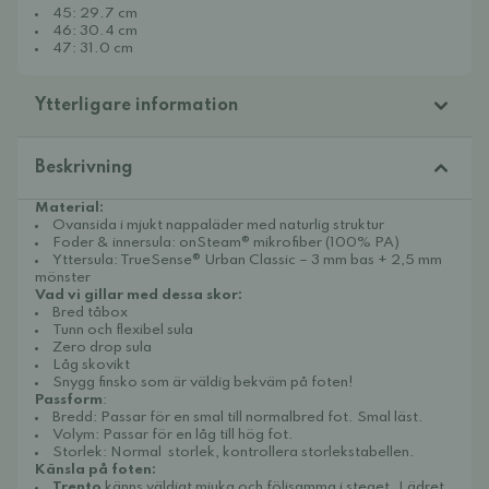
45: 29.7 cm
46: 30.4 cm
47: 31.0 cm
Ytterligare information
Beskrivning
Material:
Ovansida i mjukt nappaläder med naturlig struktur
Foder & innersula: onSteam® mikrofiber (100% PA)
Yttersula: TrueSense® Urban Classic – 3 mm bas + 2,5 mm
mönster
Vad vi gillar med dessa skor:
Bred tåbox
Tunn och flexibel sula
Zero drop sula
Låg skovikt
Snygg finsko som är väldig bekväm på foten!
Passform
:
Bredd: Passar för en smal till normalbred fot. Smal läst.
Volym: Passar för en låg till hög fot.
Storlek: Normal storlek, kontrollera storlekstabellen.
Känsla på foten:
Trento
känns väldigt mjuka och följsamma i steget. Lädret