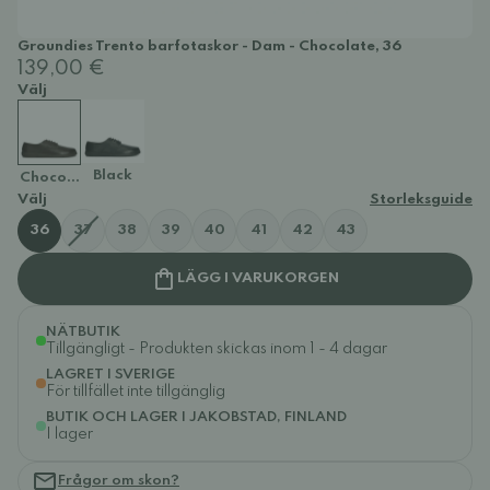
Groundies Trento barfotaskor - Dam - Chocolate, 36
139,00 €
Välj
Black
Chocolate
Välj
Storleksguide
36
37
38
39
40
41
42
43
LÄGG I VARUKORGEN
NÄTBUTIK
Tillgängligt - Produkten skickas inom 1 - 4 dagar
LAGRET I SVERIGE
För tillfället inte tillgänglig
BUTIK OCH LAGER I JAKOBSTAD, FINLAND
I lager
Frågor om skon?