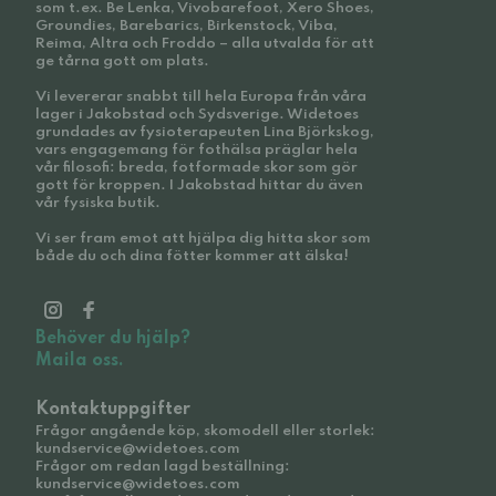
som t.ex. Be Lenka, Vivobarefoot, Xero Shoes,
Groundies, Barebarics, Birkenstock, Viba,
Reima, Altra och Froddo – alla utvalda för att
ge tårna gott om plats.
Vi levererar snabbt till hela Europa från våra
lager i Jakobstad och Sydsverige. Widetoes
grundades av fysioterapeuten Lina Björkskog,
vars engagemang för fothälsa präglar hela
vår filosofi: breda, fotformade skor som gör
gott för kroppen. I Jakobstad hittar du även
vår fysiska butik.
Vi ser fram emot att hjälpa dig hitta skor som
både du och dina fötter kommer att älska!
Behöver du hjälp?
Maila oss.
Kontaktuppgifter
Frågor angående köp, skomodell eller storlek:
kundservice@widetoes.com
Frågor om redan lagd beställning:
kundservice@widetoes.com