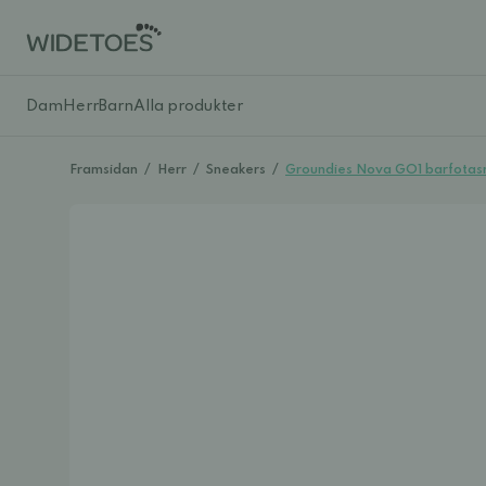
Dam
Herr
Barn
Alla produkter
Framsidan
/
Herr
/
Sneakers
/
Groundies Nova GO1 barfotasn