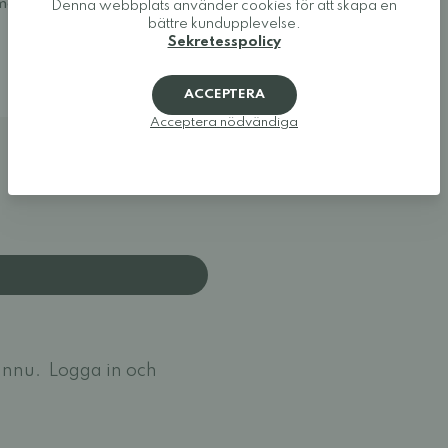
a modeller som ger tårna den
Denna webbplats använder cookies för att skapa en
bättre kundupplevelse.
Sekretesspolicy
ACCEPTERA
Acceptera nödvändiga
ännu.
Logga in och