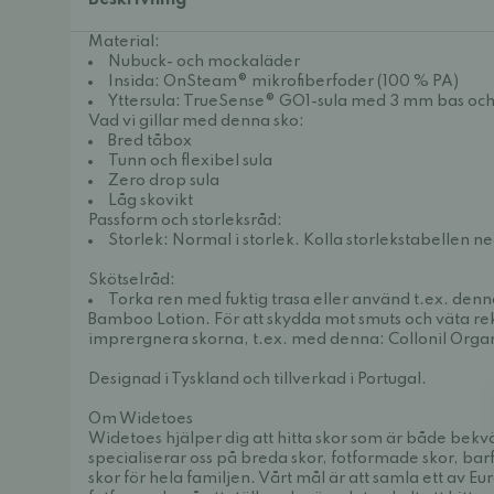
Beskrivning
Material:
Nubuck- och mockaläder
Insida: OnSteam® mikrofiberfoder (100 % PA)
Yttersula: TrueSense® GO1-sula med 3 mm bas och
Vad vi gillar med denna sko:
Bred tåbox
Tunn och flexibel sula
Zero drop sula
Låg skovikt
Passform och storleksråd:
Storlek: Normal i storlek. Kolla storlekstabellen n
Skötselråd:
Torka ren med fuktig trasa eller använd t.ex. denn
Bamboo Lotion
. För att skydda mot smuts och väta r
imprergnera skorna, t.ex. med denna:
Collonil Orga
Designad i Tyskland och tillverkad i Portugal.
Om Widetoes
Widetoes hjälper dig att hitta skor som är både bek
specialiserar oss på breda skor, fotformade skor, bar
skor för hela familjen. Vårt mål är att samla ett av E