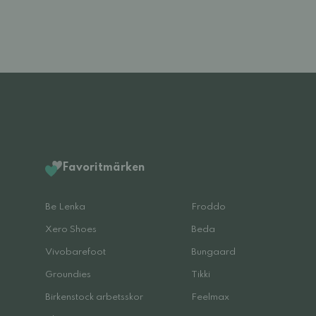
Favoritmärken
Be Lenka
Froddo
Xero Shoes
Beda
Vivobarefoot
Bungaard
Groundies
Tikki
Birkenstock arbetsskor
Feelmax