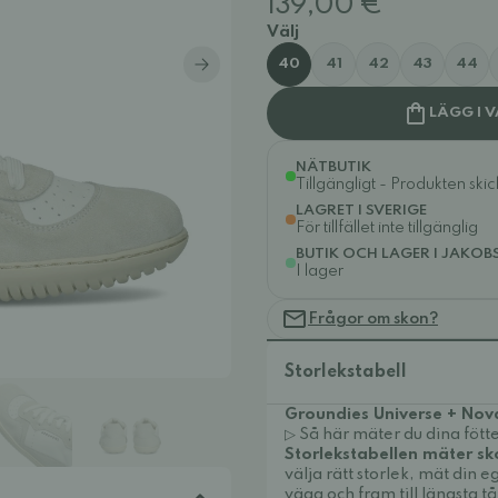
139,00 €
Välj
40
41
42
43
44
LÄGG I 
NÄTBUTIK
Tillgängligt - Produkten ski
LAGRET I SVERIGE
För tillfället inte tillgänglig
BUTIK OCH LAGER I JAKOB
I lager
Frågor om skon?
Storlekstabell
Groundies Universe + No
▷ Så här mäter du dina fötte
Storlekstabellen mäter sk
välja rätt storlek, mät din
vägg och fram till längsta tå