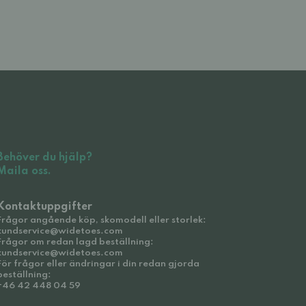
Behöver du hjälp?
Maila oss.
Kontaktuppgifter
Frågor angående köp, skomodell eller storlek:
kundservice@widetoes.com
Frågor om redan lagd beställning:
kundservice@widetoes.com
För frågor eller ändringar i din redan gjorda
beställning:
+46 42 448 04 59