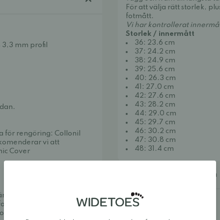
För att välja rätt storlek, plu
fotmått.
Vi har kontrollerat innerm
Storlek / innermått
36: 23.6 cm
 3,3 mm profil
37: 24.2 cm
38: 24.9 cm
39: 25.6 cm
40: 26.3 cm
41: 27.0 cm
42: 27.6 cm
43: 28.2 cm
edan.
44: 29.0 cm
45: 29.7 cm
46: 30.2 cm
a för rengöring:
Collonil
47: 30.8 cm
ekomenderar vi att
48: 31.4 cm
nic Cover
Ytterligare information
väma och snygga. Vi
fotaskor och minimalistiska
uropas bästa utbud av