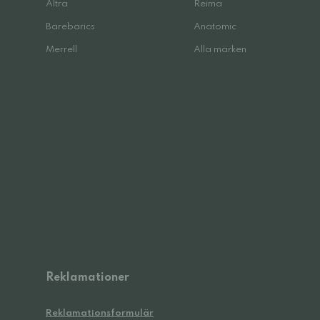
Altra
Reima
Barebarics
Anatomic
Merrell
Alla märken
Reklamationer
Reklamationsformulär