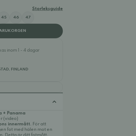
Storleksguide
45
46
47
VARUKORGEN
ckas inom 1 - 4 dagar
STAD, FINLAND
va + Panama
r (video)
ons innermått
. För att
 egen fot med hälen mot en
n. Detta är ditt fotmått.