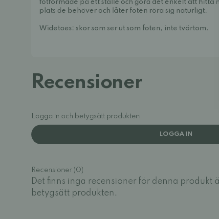
fotformade på ett ställe och göra det enkelt att hitt
plats de behöver och låter foten röra sig naturligt.
Widetoes: skor som ser ut som foten, inte tvärtom.
Recensioner
Logga in och betygsätt produkten.
LOGGA IN
Recensioner (0)
Det finns inga recensioner för denna produkt 
betygsätt produkten.