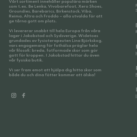
Vårt sortiment innehåller populära märken
som t.ex. Be Lenka, Vivobarefoot, Xero Shoes,
Groundies, Barebarics, Birkenstock, Viba,
Reima, Altra och Froddo – alla utvalda för att
ge tårna gott om plats.
Vi levererar snabbt till hela Europa från våra
lager i Jakobstad och Sydsverige. Widetoes
grundades av fysioterapeuten Lina Björkskog,
vars engagemang för fothälsa präglar hela
vår filosofi: breda, fotformade skor som gör
gott för kroppen. I Jakobstad hittar du även
vår fysiska butik.
Vi ser fram emot att hjälpa dig hitta skor som
både du och dina fötter kommer att älska!