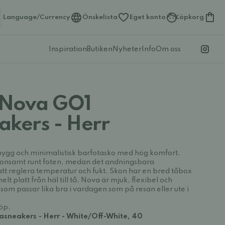
Language/Currency
Önskelista
Eget konto
Köpkorg
Inspiration
Butiken
Nyheter
Info
Om oss
 Nova GO1
akers - Herr
nygg och minimalistisk barfotasko med hög komfort.
skonsamt runt foten, medan det andningsbara
att reglera temperatur och fukt. Skon har en bred tåbox
lt platt från häl till tå. Nova är mjuk, flexibel och
r som passar lika bra i vardagen som på resan eller ute i
köp.
sneakers - Herr - White/Off-White, 40