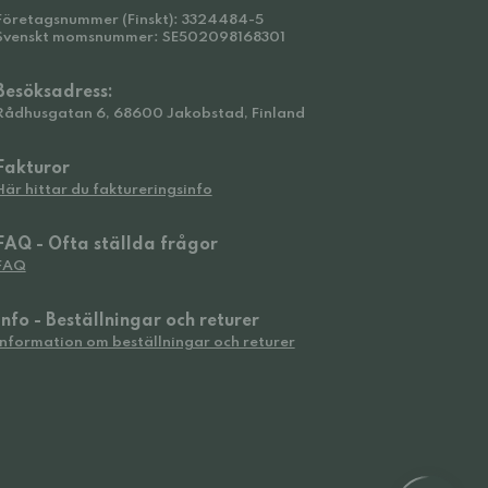
Företagsnummer (Finskt): 3324484-5
Svenskt momsnummer: SE502098168301
Besöksadress:
Rådhusgatan 6, 68600 Jakobstad, Finland
Fakturor
Här hittar du faktureringsinfo
FAQ - Ofta ställda frågor
FAQ
Info - Beställningar och returer
Information om beställningar och returer