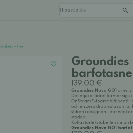
eakers - Herr
Groundies
barfotasne
139,00 €
Groundies Nova GO1
är en s
Det mjuka lädret formar sig 
OnSteam®-fodret hjälper till 
och en zero drop-sula som är he
stilren i designen - en sneake
staden.
Kolla storlekstabellen innan 
Groundies Nova GO1 barfota