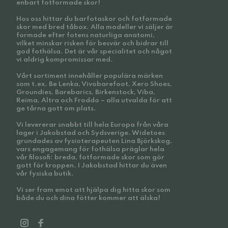
enbart fotformade skor!
Hos oss hittar du barfotaskor och fotformade
skor med bred tåbox. Alla modeller vi säljer är
formade efter fotens naturliga anatomi,
vilket minskar risken för besvär och bidrar till
god fothälsa. Det är vår specialitet och något
vi aldrig kompromissar med.
Vårt sortiment innehåller populära märken
som t.ex. Be Lenka, Vivobarefoot, Xero Shoes,
Groundies, Barebarics, Birkenstock, Viba,
Reima, Altra och Froddo – alla utvalda för att
ge tårna gott om plats.
Vi levererar snabbt till hela Europa från våra
lager i Jakobstad och Sydsverige. Widetoes
grundades av fysioterapeuten Lina Björkskog,
vars engagemang för fothälsa präglar hela
vår filosofi: breda, fotformade skor som gör
gott för kroppen. I Jakobstad hittar du även
vår fysiska butik.
Vi ser fram emot att hjälpa dig hitta skor som
både du och dina fötter kommer att älska!