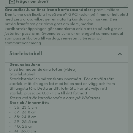
Frågor om skon?
Groundies Juno är stilrena barfotasandaler
i premiumläder.
Den tunna och flexibla TrueSense® GPC1-sulan på 4 mm är helt platt
med zero drop, vilket ger en naturlig känsla nära marken. Den
breda framfoten ger tårna gott om plats, medan
kardborreknäppningen gör sandalerna enkla att ta på och ger en
justerbar passform. Groundies Juno är en elegant sommarsandal
som passar lika bra till vardag, semester, cityresor och
sommarevenemang.
Storlekstabell
Groundies Juno
▷ Så här mäter du dina fötter (video)
Storlekstabell
Storlekstabellen mäter skons innermått. För att välja rätt
storlek, mät din egen fot med hälen mot en vägg och fram
till längsta tån. Detta är ditt fotmått. För att välja rätt
storlek, plussa på 0,3 - 1 cm till ditt fotmått.
Dessa mått är kotrollerade av oss på Widetoes
Storlek / innermått:
36: 23.5 cm
37: 23.8 cm
38: 24.8 cm
39: 25.5 cm
40: 26 cm
41: 26.8 cm