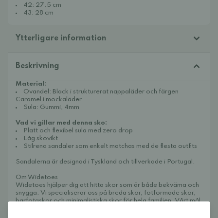
42: 27.5 cm
43: 28 cm
Ytterligare information
Beskrivning
Material:
Ovandel: Black i strukturerat nappaläder och färgen
Caramel i mockaläder
Sula: Gummi, 4mm
Vad vi gillar med denna sko:
Platt och flexibel sula med zero drop
Låg skovikt
Stilrena sandaler som enkelt matchas med de flesta outfits
Sandalerna är designad i Tyskland och tillverkade i Portugal.
Om Widetoes
Widetoes hjälper dig att hitta skor som är både bekväma och
snygga. Vi specialiserar oss på breda skor, fotformade skor,
barfotaskor och minimalistiska skor för hela familjen. Vårt mål
är att samla ett av Europas bästa utbud av fotformade på ett
ställe och göra det enkelt att hitta modeller som ger tårna den