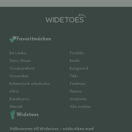
Favoritmärken
Be Lenka
Froddo
Xero Shoes
Beda
Vivobarefoot
Bungaard
Groundies
Tikki
Birkenstock arbetsskor
Feelmax
Altra
Reima
Barebarics
Anatomic
Merrell
Alla märken
Widetoes
Välkommen till Widetoes – nätbutiken med