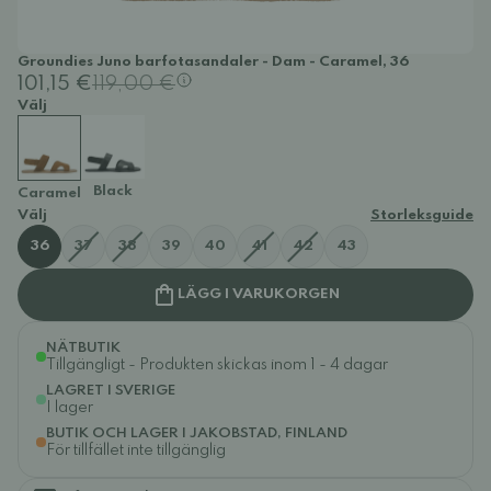
Groundies Juno barfotasandaler - Dam - Caramel, 36
101,15 €
119,00 €
Välj
Black
Caramel
Välj
Storleksguide
36
37
38
39
40
41
42
43
LÄGG I VARUKORGEN
NÄTBUTIK
Tillgängligt - Produkten skickas inom 1 - 4 dagar
LAGRET I SVERIGE
I lager
BUTIK OCH LAGER I JAKOBSTAD, FINLAND
För tillfället inte tillgänglig