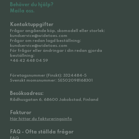
Behöver du hjälp?
Maila oss.
Kontaktuppgifter
Frågor angående köp, skomodell eller storlek:
kundservice@widetoes.com
Frågor om redan lagd beställning:
kundservice@widetoes.com
För frågor eller ändringar i din redan gjorda
beställning:
+46 42 448 04 59
Företagsnummer (Finskt): 3324484-5
Svenskt momsnummer: SE502098168301
Besöksadress:
Rådhusgatan 6, 68600 Jakobstad, Finland
Fakturor
Här hittar du faktureringsinfo
FAQ - Ofta ställda frågor
FAQ