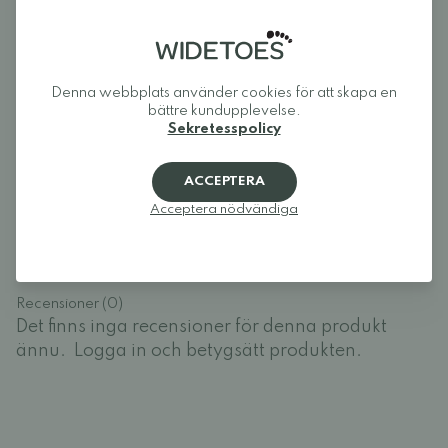
plats de behöver och låter foten röra sig naturligt.
Widetoes: skor som ser ut som foten, inte tvärtom.
Denna webbplats använder cookies för att skapa en
bättre kundupplevelse.
Sekretesspolicy
Recensioner
ACCEPTERA
Logga in och betygsätt produkten.
Acceptera nödvändiga
LOGGA IN
Recensioner (0)
Det finns inga recensioner för denna produkt
ännu.
Logga in och betygsätt produkten.