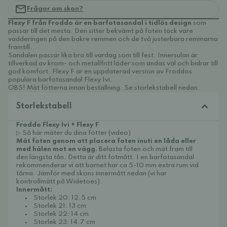
Frågor om skon?
Flexy F från Froddo är en barfotasandal i tidlös design
som
passar till det mesta. Den sitter bekvämt på foten tack vare
vadderingen på den bakre remmen och de två justerbara remmarna
framtill.
Sandalen passar lika bra till vardag som till fest. Innersulan är
tillverkad av krom- och metallfritt läder som andas väl och bidrar till
god komfort. Flexy F är en uppdaterad version av Froddos
populära barfotasandal Flexy Ivi.
OBS! Mät fötterna innan beställning. Se storlekstabell nedan.
Storlekstabell
Froddo Flexy Ivi + Flexy F
▷ Så här mäter du dina fötter (video)
Mät foten genom att placera foten inuti en låda eller
med hälen mot en vägg.
Belasta foten och mät fram till
den längsta tån. Detta är ditt fotmått. I en barfotasandal
rekommenderar vi att barnet har ca 5-10 mm extra rum vid
tårna. Jämför med skons innermått nedan (vi har
kontrollmätt på Widetoes).
Innermått:
Storlek 20: 12.5 cm
Storlek 21: 13 cm
Storlek 22: 14 cm
Storlek 23: 14.7 cm