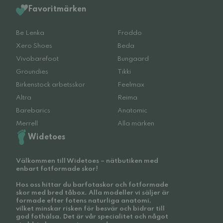
Favoritmärken
Be Lenka
Froddo
Xero Shoes
Beda
Vivobarefoot
Bungaard
Groundies
Tikki
Birkenstock arbetsskor
Feelmax
Altra
Reima
Barebarics
Anatomic
Merrell
Alla märken
Widetoes
Välkommen till Widetoes – nätbutiken med
enbart fotformade skor!
Hos oss hittar du barfotaskor och fotformade
skor med bred tåbox. Alla modeller vi säljer är
formade efter fotens naturliga anatomi,
vilket minskar risken för besvär och bidrar till
god fothälsa. Det är vår specialitet och något