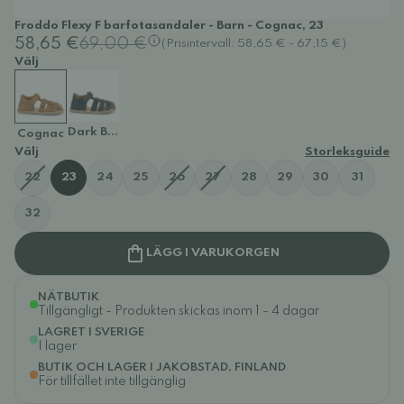
Froddo Flexy F barfotasandaler - Barn - Cognac, 23
58,65 €
69,00 €
(Prisintervall: 58,65 € - 67,15 €)
Välj
Dark Blue
Cognac
Välj
Storleksguide
22
23
24
25
26
27
28
29
30
31
32
LÄGG I VARUKORGEN
NÄTBUTIK
Tillgängligt - Produkten skickas inom 1 - 4 dagar
LAGRET I SVERIGE
I lager
BUTIK OCH LAGER I JAKOBSTAD, FINLAND
För tillfället inte tillgänglig