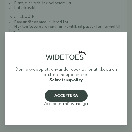
Platt, tunn och flexibel yttersula
Lätt skovikt
Storleksråd:
Passar för en smal till bred fot
Har två justerbara remmar framtill, så passar för normal till
hög fot
Sköteselråd:
Sandalerna kan enkelt rengöras med en fuktig trasa. För att
bevara lädret mjukt och fint över tid samt skydda mot smuts
och damm rekommenderar vi att du sprayar dem med
exempelvis
Collonil Organic Cover.
Denna webbplats använder cookies för att skapa en
Om Widetoes
bättre kundupplevelse.
Sekretesspolicy
Widetoes hjälper dig att hitta skor som är både bekväma och
snygga. Vi specialiserar oss på breda skor, fotformade skor,
barfotaskor och minimalistiska skor för hela familjen. Vårt mål
ACCEPTERA
är att samla ett av Europas bästa utbud av fotformade på ett
ställe och göra det enkelt att hitta modeller som ger tårna den
Acceptera nödvändiga
plats de behöver och låter foten röra sig naturligt.
Widetoes: skor som ser ut som foten, inte tvärtom.