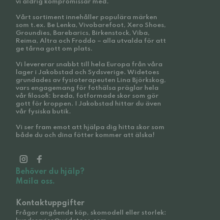
vi aldrig kompromissar med.
Vårt sortiment innehåller populära märken
som t.ex. Be Lenka, Vivobarefoot, Xero Shoes,
Groundies, Barebarics, Birkenstock, Viba,
Reima, Altra och Froddo – alla utvalda för att
ge tårna gott om plats.
Vi levererar snabbt till hela Europa från våra
lager i Jakobstad och Sydsverige. Widetoes
grundades av fysioterapeuten Lina Björkskog,
vars engagemang för fothälsa präglar hela
vår filosofi: breda, fotformade skor som gör
gott för kroppen. I Jakobstad hittar du även
vår fysiska butik.
Vi ser fram emot att hjälpa dig hitta skor som
både du och dina fötter kommer att älska!
Behöver du hjälp?
Maila oss.
Kontaktuppgifter
Frågor angående köp, skomodell eller storlek: