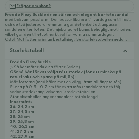
Frågor om skon?
Froddo Flexy Buckle är en stilren och elegant barfotasandal
med bekväm passform. Den passar lika bra till vardag som till fest,
och de två justerbara remmarna gör det enkelt att anpassa
sandalen efter foten. Det mjuka lädret känns behagligt mot huden,
vilket gör den till ett utmärkt val för varma sommardagar.
OBS! Mät fötterna innan beställning. Se storlekstabellen nedan.
Storlekstabell
Froddo Flexy Buckle
▷ Så här mäter du dina fötter (video)
Gör så här för att välja rätt storlek (för att minska på
returfrakt och spara på miljön):
Mät fötterna (med hälen mot en vägg, fram till längsta tån).
Plussa på 0.5 - 0.7 cm för extra mån i sandalerna och följ
sedan storleksangivelserna i storlekstabellen.
Storlekstabellen anger sandalens totala längd.
Innermått:
36: 24,2 cm
37: 24,5 cm
38: 25 cm
39: 25,8 cm
40: 26,3 cm
41: 27,2 cm
42: 27,9 cm