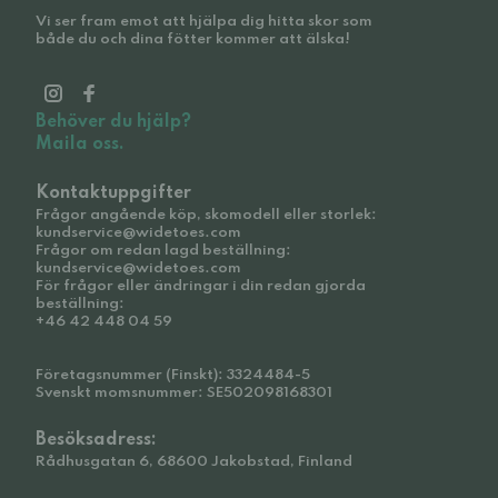
Vi ser fram emot att hjälpa dig hitta skor som
både du och dina fötter kommer att älska!
Behöver du hjälp?
Maila oss.
Kontaktuppgifter
Frågor angående köp, skomodell eller storlek:
kundservice@widetoes.com
Frågor om redan lagd beställning:
kundservice@widetoes.com
För frågor eller ändringar i din redan gjorda
beställning:
+46 42 448 04 59
Företagsnummer (Finskt): 3324484-5
Svenskt momsnummer: SE502098168301
Besöksadress:
Rådhusgatan 6, 68600 Jakobstad, Finland