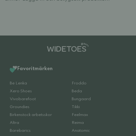
Favoritmärken
Be Lenka
Froddo
Xero Shoes
Beda
Vivobarefoot
Bungaard
Groundies
Tikki
Birkenstock arbetsskor
Feelmax
Altra
Reima
Barebarics
Anatomic