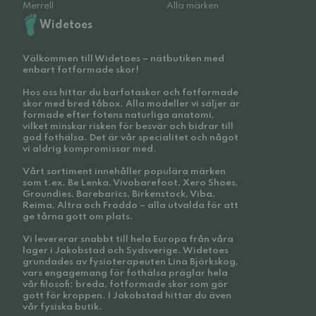
Merrell
Alla märken
Widetoes
Välkommen till Widetoes – nätbutiken med
enbart fotformade skor!
Hos oss hittar du barfotaskor och fotformade
skor med bred tåbox. Alla modeller vi säljer är
formade efter fotens naturliga anatomi,
vilket minskar risken för besvär och bidrar till
god fothälsa. Det är vår specialitet och något
vi aldrig kompromissar med.
Vårt sortiment innehåller populära märken
som t.ex. Be Lenka, Vivobarefoot, Xero Shoes,
Groundies, Barebarics, Birkenstock, Viba,
Reima, Altra och Froddo – alla utvalda för att
ge tårna gott om plats.
Vi levererar snabbt till hela Europa från våra
lager i Jakobstad och Sydsverige. Widetoes
grundades av fysioterapeuten Lina Björkskog,
vars engagemang för fothälsa präglar hela
vår filosofi: breda, fotformade skor som gör
gott för kroppen. I Jakobstad hittar du även
vår fysiska butik.