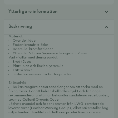
Ytterligare information
Beskrivning
Material:
Ovandel: läder
Foder: kromfritt läder
Innersula: kromfritt läder
Yttersula: Vibram Supernewflex-gummi, 6 mm
Vad vi gillar med denna sandal:
Bred tåbox
Platt, tunn och flexibel yttersula
Lätt skovikt
Justerbar remmar för bättre passform
Skötselråd:
Du kan rengöra dessa sandaler genom att torka med en
fuktig trasa. För att lädret skall hållas mjukt och fint länge
rekommenderar vi att man behandlar sandalerna regelbundet,
tex med
Collonil Organic Cover.
Lädret i ovandel och foder kommer från LWG-certifierade
leverantörer (Leather Working Group), vilket säkerställer hög
miljöstandard, kvalitet och hållbara produktionsprocesser.