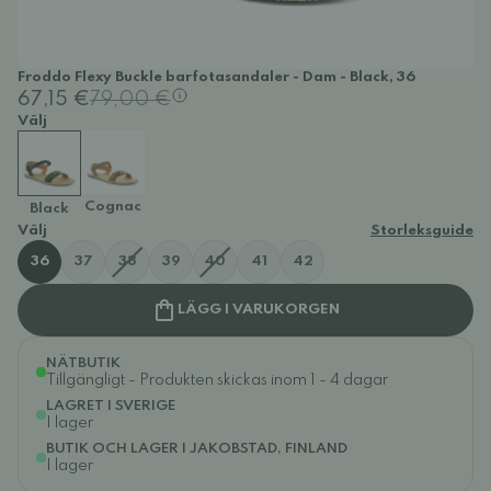
Froddo Flexy Buckle barfotasandaler - Dam - Black, 36
67,15 €
79,00 €
Välj
Cognac
Black
Välj
Storleksguide
36
37
38
39
40
41
42
LÄGG I VARUKORGEN
NÄTBUTIK
Tillgängligt - Produkten skickas inom 1 - 4 dagar
LAGRET I SVERIGE
I lager
BUTIK OCH LAGER I JAKOBSTAD, FINLAND
I lager