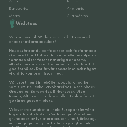
Altra
Reima
Barebarics
Anatomic
Merrell
Alla märken
Widetoes
Välkommen till Widetoes – nätbutiken med
enbart fotformade skor!
Hos oss hittar du barfotaskor och fotformade
skor med bred tåbox. Alla modeller vi säljer är
formade efter fotens naturliga anatomi,
vilket minskar risken för besvär och bidrar till
god fothälsa. Det är vår specialitet och något
vi aldrig kompromissar med.
Vårt sortiment innehåller populära märken
som t.ex. Be Lenka, Vivobarefoot, Xero Shoes,
Groundies, Barebarics, Birkenstock, Viba,
Reima, Altra och Froddo – alla utvalda för att
ge tårna gott om plats.
Vi levererar snabbt till hela Europa från våra
lager i Jakobstad och Sydsverige. Widetoes
grundades av fysioterapeuten Lina Björkskog,
vars engagemang för fothälsa präglar hela