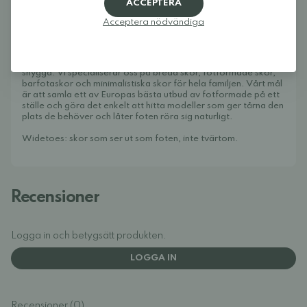
ACCEPTERA
med lägre fötter. Passformen kan lätt justeras så den sitter
lagom tight på foten.
Acceptera nödvändiga
Om Widetoes
Widetoes hjälper dig att hitta skor som är både bekväma och
snygga. Vi specialiserar oss på breda skor, fotformade skor,
barfotaskor och minimalistiska skor för hela familjen. Vårt mål
är att samla ett av Europas bästa utbud av fotformade på ett
ställe och göra det enkelt att hitta modeller som ger tårna den
plats de behöver och låter foten röra sig naturligt.
Widetoes: skor som ser ut som foten, inte tvärtom.
Recensioner
Logga in och betygsätt produkten.
LOGGA IN
Recensioner (0)