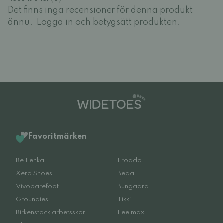
Det finns inga recensioner för denna produkt
ännu.
Logga in och betygsätt produkten.
Favoritmärken
Be Lenka
Froddo
Xero Shoes
Beda
Vivobarefoot
Bungaard
Groundies
Tikki
Birkenstock arbetsskor
Feelmax