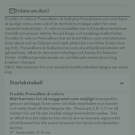
Frågor om skon?
Froddo D-velcro Prewalkers är babybarfotaskorna som inte bara
är ljuvligt söta, utan också är det bästa möjliga valet för små
växande babyfötter. D-velcro modellen har två kardborreremmar
framtill och passar därför fint på höga och knubbiga bebisfötter.
Froddo D-velcro Prewalkers har en bred tåbox som inte klämmer
ihop tårna och en följsam och mjuk yttersula som låter foten röra
sig fritt. Prewalkers är babyskorna som ska efterlikna känslan att
gå barfota, vilket är det mest naturliga och bästa för barnets
fötter. Hållbart producerade av certifierade material av hög
kvalitet i Europa.
OBS! Mät barnets fot och använd storlekstabellen längre ner innan
köp.
Storlekstabell
Froddo Prewalker d-velcro
Mät barnets fot så noggrannt som möjligt
(exempelvis
genom att lägga foten inne i en låda med hälen mot kanten
och mäta fram till den längsta tån. Plussa på 0,8 -1,5 cm till
måttet för att få rätt storlek enligt innermåttet nedan. Det
är alltså bra att välja en lite större sko än barnets egna mått
så att barnet har lite extra utrymme för tårna och växtmån i
skorna.
17: Innermått: 11.0 cm