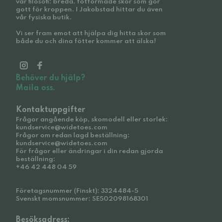
vår filosofi: breda, fotformade skor som gör
gott för kroppen. I Jakobstad hittar du även
vår fysiska butik.
Vi ser fram emot att hjälpa dig hitta skor som
både du och dina fötter kommer att älska!
Behöver du hjälp?
Maila oss.
Kontaktuppgifter
Frågor angående köp, skomodell eller storlek:
kundservice@widetoes.com
Frågor om redan lagd beställning:
kundservice@widetoes.com
För frågor eller ändringar i din redan gjorda
beställning:
+46 42 448 04 59
Företagsnummer (Finskt): 3324484-5
Svenskt momsnummer: SE502098168301
Besöksadress: