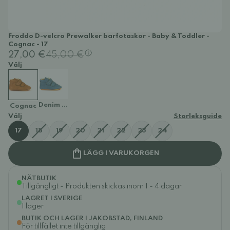
Froddo D-velcro Prewalker barfotaskor - Baby & Toddler -
Cognac - 17
27,00 €
45,00 €
Välj
Denim blue
Cognac
Välj
Storleksguide
17
18
19
20
21
22
23
24
LÄGG I VARUKORGEN
NÄTBUTIK
Tillgängligt - Produkten skickas inom 1 - 4 dagar
LAGRET I SVERIGE
I lager
BUTIK OCH LAGER I JAKOBSTAD, FINLAND
För tillfället inte tillgänglig