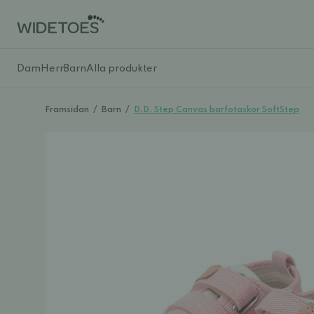
Dam
Herr
Barn
Alla produkter
Framsidan
/
Barn
/
D.D. Step Canvas barfotaskor SoftStep