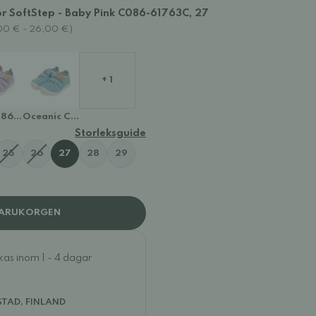
or SoftStep - Baby Pink C086-61763C, 27
4,00 € - 26,00 €)
+ 1
3G
086-61763D
Oceanic C086-61763
Storleksguide
25
26
27
28
29
VARUKORGEN
ckas inom 1 - 4 dagar
STAD, FINLAND