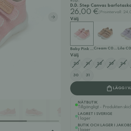
köp.
D.D. Step Canvas barfotask
26,00 €
(Prisintervall: 2
Välj
Cream C086-6176
Lila C
Baby Pink C086-61763C
Välj
20
21
22
23
24
30
31
LÄGG I 
NÄTBUTIK
Tillgängligt - Produkten ski
LAGRET I SVERIGE
I lager
BUTIK OCH LAGER I JAKOB
I lager