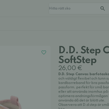
D.D. Step 
SoftStep
26,00 €
D.D. Step Canvas barfotask
och väldigt flexibel och tunn 
kardborreband för bra passfor
passform, perfekt för små ba
eller att använda inomhus på d
optimera andningsförmågan i s
använda då det är blött ute.
Observera att D.d step är små 