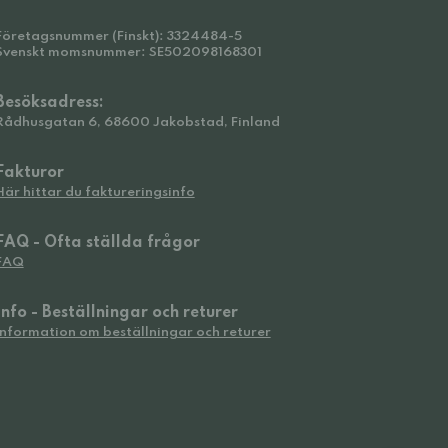
Företagsnummer (Finskt): 3324484-5
Svenskt momsnummer: SE502098168301
Besöksadress:
Rådhusgatan 6, 68600 Jakobstad, Finland
Fakturor
Här hittar du faktureringsinfo
FAQ - Ofta ställda frågor
FAQ
Info - Beställningar och returer
Information om beställningar och returer