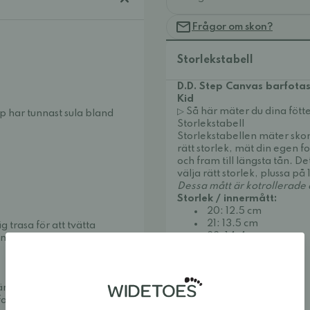
Frågor om skon?
Storlekstabell
D.D. Step Canvas barfotas
Kid
▷ Så här mäter du dina fötte
ep har tunnast sula bland
Storlekstabell
Storlekstabellen mäter skon
rätt storlek, mät din egen 
och fram till längsta tån. Det
välja rätt storlek, plussa på 1
Dessa mått är kotrollerade
Storlek / innermått:
20: 12.5 cm
21: 13.5 cm
 trasa för att tvätta
22: 14.4 cm
nil Protect & Care
för att
23: 14.8 cm
24: 15.5 cm
25: 16.0 cm
26: 17.0 cm
väma och snygga. Vi
27: 17.5 cm
fotaskor och minimalistiska