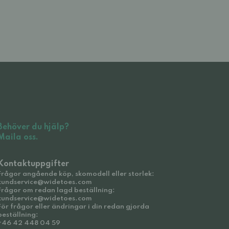
Behöver du hjälp?
Maila oss.
Kontaktuppgifter
Frågor angående köp, skomodell eller storlek:
kundservice@widetoes.com
Frågor om redan lagd beställning:
kundservice@widetoes.com
För frågor eller ändringar i din redan gjorda
beställning:
+46 42 448 04 59