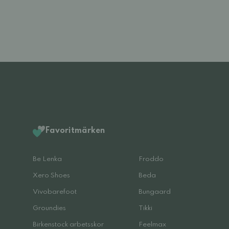
Favoritmärken
Be Lenka
Froddo
Xero Shoes
Beda
Vivobarefoot
Bungaard
Groundies
Tikki
Birkenstock arbetsskor
Feelmax