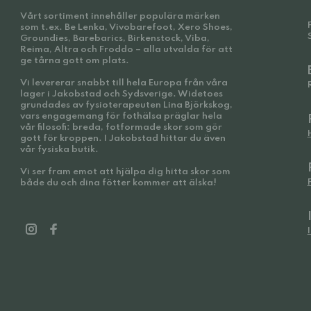
Vårt sortiment innehåller populära märken
som t.ex. Be Lenka, Vivobarefoot, Xero Shoes,
Groundies, Barebarics, Birkenstock, Viba,
Reima, Altra och Froddo – alla utvalda för att
ge tårna gott om plats.
Vi levererar snabbt till hela Europa från våra
lager i Jakobstad och Sydsverige. Widetoes
grundades av fysioterapeuten Lina Björkskog,
vars engagemang för fothälsa präglar hela
vår filosofi: breda, fotformade skor som gör
gott för kroppen. I Jakobstad hittar du även
vår fysiska butik.
Vi ser fram emot att hjälpa dig hitta skor som
både du och dina fötter kommer att älska!