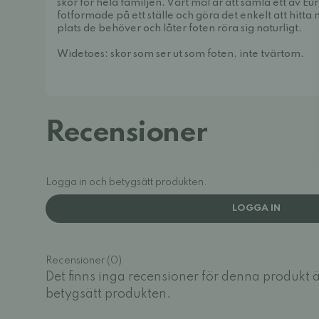
skor för hela familjen. Vårt mål är att samla ett av E
fotformade på ett ställe och göra det enkelt att hitt
plats de behöver och låter foten röra sig naturligt.
Widetoes: skor som ser ut som foten, inte tvärtom.
Recensioner
Logga in och betygsätt produkten.
LOGGA IN
Recensioner (0)
Det finns inga recensioner för denna produkt 
betygsätt produkten.