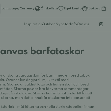
Language/Currency
Önskelista
Eget konto
Köpkorg
Inspiration
Butiken
Nyheter
Info
Om oss
Canvas barfotaskor
or
är sköna vardagsskor för barn, med en bred tåbox
sula. Ovandelen är gjord i mjuk textil med
m. Skorna är väldigt lätta och har en skön och bred
rnfötter. Skorna passar bra för varma sommardagar
agis, förskola osv. Skorna har små hål undertill för att
korna, men detta innebär att skorna inte passar att
i storlek - mät fötterna och kolla storlekstabellen innan