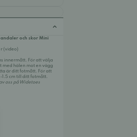
andaler och skor Mini
r (video)
s innermått. För att välja
fot med hälen mot en vägg
ta är ditt fotmått. För att
-1.5 cm till ditt fotmått.
 av oss på Widetoes