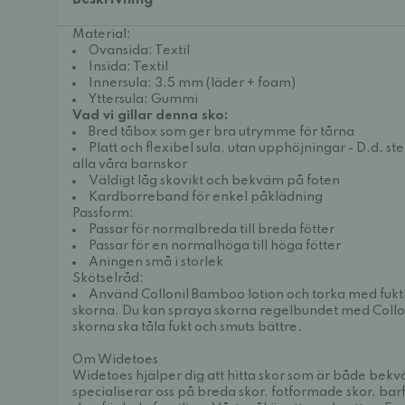
Beskrivning
Material:
Ovansida: Textil
Insida: Textil
Innersula: 3,5 mm (läder + foam)
Yttersula: Gummi
Vad vi gillar denna sko:
Bred tåbox som ger bra utrymme för tårna
Platt och flexibel sula, utan upphöjningar - D.d. st
alla våra barnskor
Väldigt låg skovikt och bekväm på foten
Kardborreband för enkel påklädning
Passform:
Passar för normalbreda till breda fötter
Passar för en normalhöga till höga fötter
Aningen små i storlek
Skötselråd:
Använd
Collonil Bamboo lotion
och torka med fuktig
skorna. Du kan spraya skorna regelbundet med
Collo
skorna ska tåla fukt och smuts bättre.
Om Widetoes
Widetoes hjälper dig att hitta skor som är både bek
specialiserar oss på breda skor, fotformade skor, bar