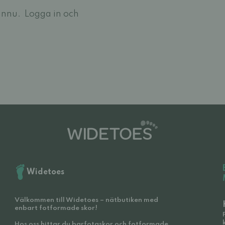
ännu.
Logga in och
Widetoes
Välkommen till Widetoes – nätbutiken med
enbart fotformade skor!
Hos oss hittar du barfotaskor och fotformade