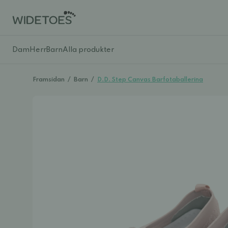
Dam
Herr
Barn
Alla produkter
Framsidan
/
Barn
/
D.D. Step Canvas Barfotaballerina