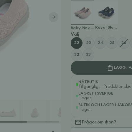
Royal Blue F093-6
Baby Pink F093-61810D
Välj
22
23
24
25
26
32
33
LÄGG I 
NÄTBUTIK
Tillgängligt - Produkten ski
LAGRET I SVERIGE
I lager
BUTIK OCH LAGER I JAKOB
I lager
Frågor om skon?