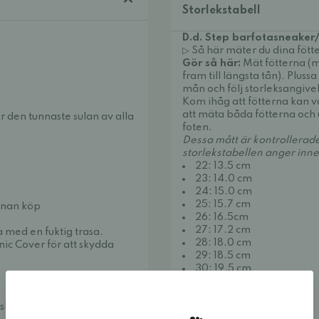
Storlekstabell
D.d. Step barfotasneaker/
▷ Så här mäter du dina fötte
Gör så här:
Mät fötterna (
fram till längsta tån). Plussa
mån och följ storleksangivel
Kom ihåg att fötterna kan va
att mäta båda fötterna och 
r den tunnaste sulan av alla
foten.
Dessa mått är kontrollerad
storlekstabellen anger inn
22: 13.5 cm
23: 14.0 cm
24: 15.0 cm
25: 15.7 cm
innan köp
26: 16.5cm
27: 17.2 cm
med en fuktig trasa.
28: 18.0 cm
ic Cover för att skydda
29: 18.5 cm
30: 19.5 cm
31: 20.0 cm
32: 20.7 cm
skotillverkare. Skorna
33: 21.5 cm