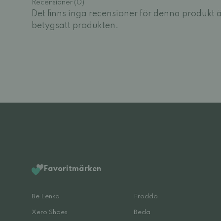
Recensioner (0)
Det finns inga recensioner för denna produkt 
betygsätt produkten.
Favoritmärken
Be Lenka
Froddo
Xero Shoes
Beda