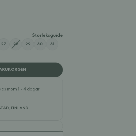
1810C
Storleksguide
27
28
29
30
31
VARUKORGEN
ckas inom 1 - 4 dagar
STAD, FINLAND