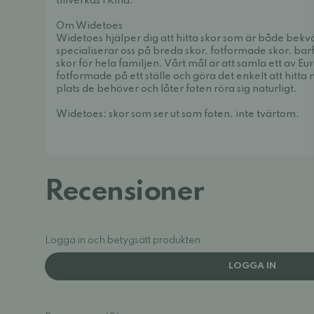
tillverkas i Kina.
Om Widetoes
Widetoes hjälper dig att hitta skor som är både bek
specialiserar oss på breda skor, fotformade skor, bar
skor för hela familjen. Vårt mål är att samla ett av E
fotformade på ett ställe och göra det enkelt att hitt
plats de behöver och låter foten röra sig naturligt.
Widetoes: skor som ser ut som foten, inte tvärtom.
Recensioner
Logga in och betygsätt produkten.
LOGGA IN