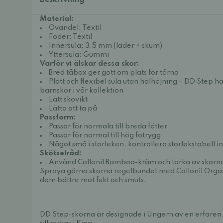
Beskrivning
Material:
Ovandel: Textil
Foder: Textil
Innersula: 3,5 mm (läder + skum)
Yttersula: Gummi
Varför vi älskar dessa skor:
Bred tåbox ger gott om plats för tårna
Platt och flexibel sula utan hälhöjning – DD Step ha
barnskor i vår kollektion
Lätt skovikt
Lätta att ta på
Passform:
Passar för normala till breda fötter
Passar för normal till hög fotrygg
Något små i storleken, kontrollera storlekstabell 
Skötselråd:
Använd Collonil Bamboo-kräm och torka av skorna 
Spraya gärna skorna regelbundet med Collonil Organ
dem bättre mot fukt och smuts.
DD Step-skorna är designade i Ungern av en erfaren 