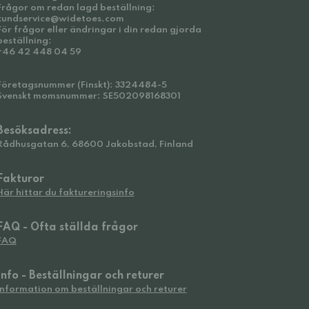
Frågor om redan lagd beställning:
kundservice@widetoes.com
För frågor eller ändringar i din redan gjorda
beställning:
+46 42 448 04 59
Företagsnummer (Finskt): 3324484-5
Svenskt momsnummer: SE502098168301
Besöksadress:
Rådhusgatan 6, 68600 Jakobstad, Finland
Fakturor
Här hittar du faktureringsinfo
FAQ - Ofta ställda frågor
FAQ
Info - Beställningar och returer
Information om beställningar och returer