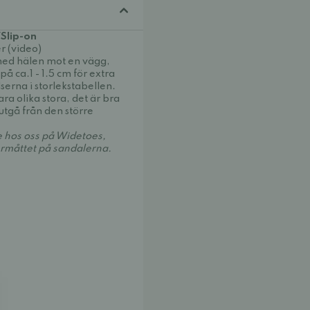
Slip-on
r (video)
med hälen mot en vägg,
 på ca.1 - 1.5 cm för extra
serna i storlekstabellen.
ra olika stora, det är bra
utgå från den större
e hos oss på Widetoes,
ermåttet på sandalerna.