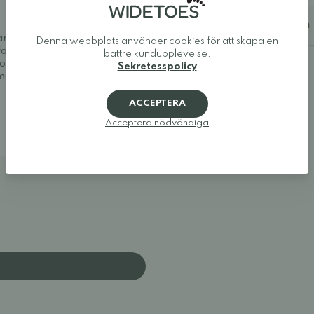
Ytterligare information
väma och snygga. Vi
Denna webbplats använder cookies för att skapa en
fotaskor och minimalistiska
bättre kundupplevelse.
uropas bästa utbud av
Sekretesspolicy
a modeller som ger tårna den
ACCEPTERA
Acceptera nödvändiga