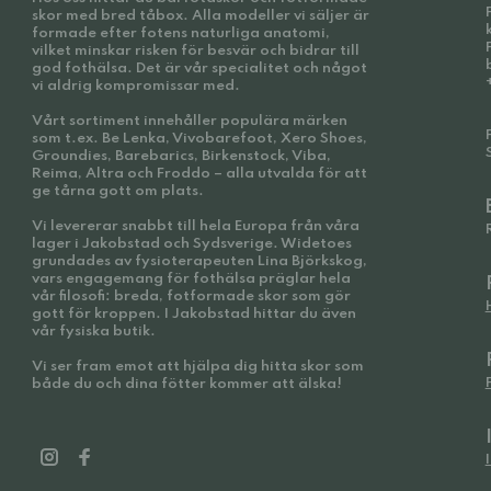
skor med bred tåbox. Alla modeller vi säljer är
formade efter fotens naturliga anatomi,
vilket minskar risken för besvär och bidrar till
god fothälsa. Det är vår specialitet och något
vi aldrig kompromissar med.
Vårt sortiment innehåller populära märken
som t.ex. Be Lenka, Vivobarefoot, Xero Shoes,
Groundies, Barebarics, Birkenstock, Viba,
Reima, Altra och Froddo – alla utvalda för att
ge tårna gott om plats.
Vi levererar snabbt till hela Europa från våra
lager i Jakobstad och Sydsverige. Widetoes
grundades av fysioterapeuten Lina Björkskog,
vars engagemang för fothälsa präglar hela
vår filosofi: breda, fotformade skor som gör
gott för kroppen. I Jakobstad hittar du även
vår fysiska butik.
Vi ser fram emot att hjälpa dig hitta skor som
både du och dina fötter kommer att älska!