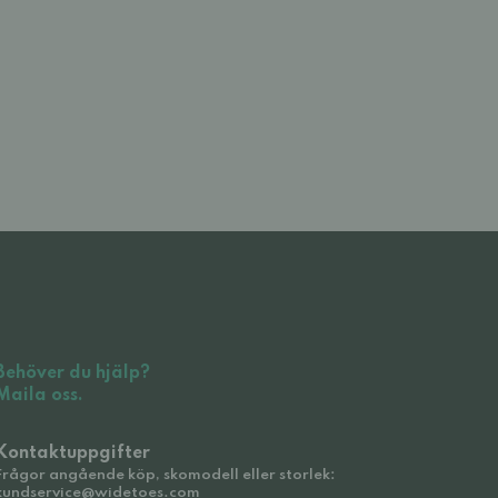
Behöver du hjälp?
Maila oss.
Kontaktuppgifter
Frågor angående köp, skomodell eller storlek:
kundservice@widetoes.com