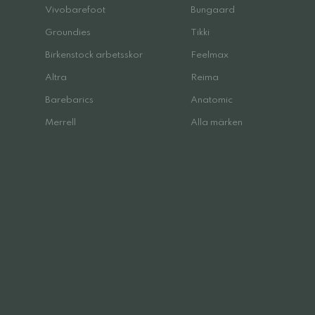
Vivobarefoot
Bungaard
Groundies
Tikki
Birkenstock arbetsskor
Feelmax
Altra
Reima
Barebarics
Anatomic
Merrell
Alla märken