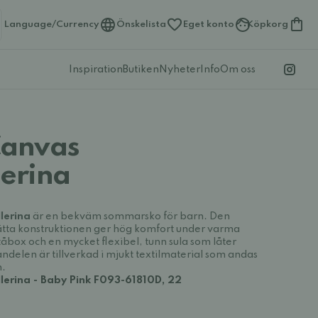
Language/Currency
Önskelista
Eget konto
Köpkorg
Inspiration
Butiken
Nyheter
Info
Om oss
Canvas
lerina
lerina
är en bekväm sommarsko för barn. Den
lätta konstruktionen ger hög komfort under varma
åbox och en mycket flexibel, tunn sula som låter
vandelen är tillverkad i mjukt textilmaterial som andas
n.
lerina - Baby Pink F093-61810D, 22