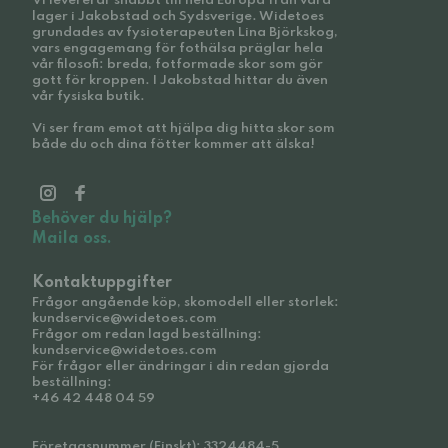
Vi levererar snabbt till hela Europa från våra
lager i Jakobstad och Sydsverige. Widetoes
grundades av fysioterapeuten Lina Björkskog,
vars engagemang för fothälsa präglar hela
vår filosofi: breda, fotformade skor som gör
gott för kroppen. I Jakobstad hittar du även
vår fysiska butik.
Vi ser fram emot att hjälpa dig hitta skor som
både du och dina fötter kommer att älska!
Behöver du hjälp?
Maila oss.
Kontaktuppgifter
Frågor angående köp, skomodell eller storlek:
kundservice@widetoes.com
Frågor om redan lagd beställning:
kundservice@widetoes.com
För frågor eller ändringar i din redan gjorda
beställning:
+46 42 448 04 59
Företagsnummer (Finskt): 3324484-5