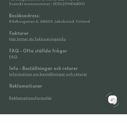
Svenskt momsnummer: SE502098168301
Besöksadress:
Rådhusgatan 6, 68600 Jakobstad, Finland
Fakturor
Här hittar du faktureringsinfo
FAQ - Ofta ställda frågor
FAQ
Info - Beställningar och returer
Information om beställningar och returer
Reklamationer
Reklamationsformulär
© 2026 Widetoes