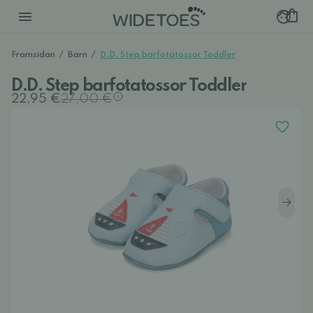
Framsidan
/
Barn
/
D.D. Step barfotatossor Toddler
D.D. Step barfotatossor Toddler
22,95 €
27,00 €