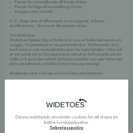
Passar för normalbreda till breda fötter
Passar för låga till normalhöga fötter
Aningen små i storlek
D.D. Step-skor är tillverkade av en ungersk, erfaren
skotillverkare. Skorna är tillverkade i Kina.
Om Widetoes
Widetoes hjälper dig att hitta skor som är både bekväma och
snygga. Vi specialiserar oss på breda skor, fotformade skor,
barfotaskor och minimalistiska skor för hela familjen. Vårt mål
är att samla ett av Europas bästa utbud av fotformade på ett
ställe och göra det enkelt att hitta modeller som ger tårna den
plats de behöver och låter foten röra sig naturligt.
Widetoes: skor som ser ut som foten, inte tvärtom.
Recensioner
Denna webbplats använder cookies för att skapa en
Logga in och betygsätt produkten.
bättre kundupplevelse.
Sekretesspolicy
LOGGA IN