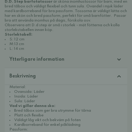
D.D. Step barfotatossor
är sköna inomhustossor för barn, med en
bred tåbox och väldigt flexibel och tunn sula. Ovandel i mjuk läder
med kardborreband för bra passform. Tossorna är väldigt lätta och
har en skön och bred passform, perfekt för små barnfötter. Passar
bra att använda inomhus på dagis, förskola osv.
Observera att D.d step är små i storlek - mät fötterna och kolla
storlekstabellen innan köp.
Storlektabell:
S: 12 cm
M:13 cm
L: 14 cm
Ytterligare information
Beskrivning
Material:
Ovansida: Läder
Insida: Läder
Sula: Läder
Vad vi gillar denna sko:
Bred tåbox som ger bra utrymme för tårna
Platt och flexibe
Väldigt låg vikt och bekväm på foten
Kardborreband för enkel påklädning
Passform: