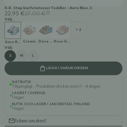
D.D. Step barfotatossor Toddler - Aero Blue, S
22,95 €
27,00 €
Välj
+ 2
Cream
Dove Grey
Rose Gold
Aero Blue
Välj
S
M
L
LÄGG I VARUKORGEN
NÄTBUTIK
Tillgängligt - Produkten skickas inom 1 - 4 dagar
LAGRET I SVERIGE
I lager
BUTIK OCH LAGER I JAKOBSTAD, FINLAND
I lager
Frågor om skon?