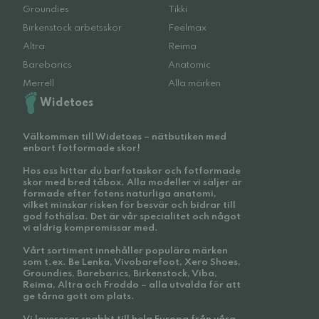
Groundies
Tikki
Birkenstock arbetsskor
Feelmax
Altra
Reima
Barebarics
Anatomic
Merrell
Alla märken
Widetoes
Välkommen till Widetoes – nätbutiken med
enbart fotformade skor!
Hos oss hittar du barfotaskor och fotformade
skor med bred tåbox. Alla modeller vi säljer är
formade efter fotens naturliga anatomi,
vilket minskar risken för besvär och bidrar till
god fothälsa. Det är vår specialitet och något
vi aldrig kompromissar med.
Vårt sortiment innehåller populära märken
som t.ex. Be Lenka, Vivobarefoot, Xero Shoes,
Groundies, Barebarics, Birkenstock, Viba,
Reima, Altra och Froddo – alla utvalda för att
ge tårna gott om plats.