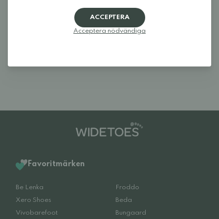
ACCEPTERA
Recensioner (0)
Acceptera nödvändiga
Det finns inga recensioner för denna produkt
ännu.
Logga in och betygsätt produkten.
Favoritmärken
Be Lenka
Froddo
Xero Shoes
Beda
Vivobarefoot
Bungaard