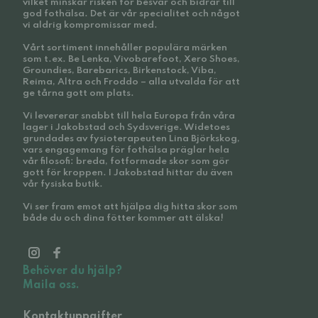
vilket minskar risken för besvär och bidrar till
god fothälsa. Det är vår specialitet och något
vi aldrig kompromissar med.
Vårt sortiment innehåller populära märken
som t.ex. Be Lenka, Vivobarefoot, Xero Shoes,
Groundies, Barebarics, Birkenstock, Viba,
Reima, Altra och Froddo – alla utvalda för att
ge tårna gott om plats.
Vi levererar snabbt till hela Europa från våra
lager i Jakobstad och Sydsverige. Widetoes
grundades av fysioterapeuten Lina Björkskog,
vars engagemang för fothälsa präglar hela
vår filosofi: breda, fotformade skor som gör
gott för kroppen. I Jakobstad hittar du även
vår fysiska butik.
Vi ser fram emot att hjälpa dig hitta skor som
både du och dina fötter kommer att älska!
Behöver du hjälp?
Maila oss.
Kontaktuppgifter