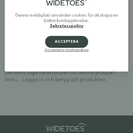
Denna webbplats använder cookies för att skapa en
Recensioner
bättre kundupplevelse.
Sekretesspolicy
Logga in och betygsätt produkten.
ACCEPTERA
LOGGA IN
Acceptera nödvändiga
Recensioner (0)
Det finns inga recensioner för denna produkt
ännu.
Logga in och betygsätt produkten.