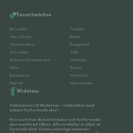
Favoritmärken
Be Lenka
Froddo
Xero Shoes
Beda
Vivobarefoot
Bungaard
Groundies
Tikki
Birkenstock arbetsskor
Feelmax
Altra
Reima
Barebarics
Anatomic
Merrell
Alla märken
Widetoes
Välkommen till Widetoes – nätbutiken med
enbart fotformade skor!
Hos oss hittar du barfotaskor och fotformade
skor med bred tåbox. Alla modeller vi säljer är
formade efter fotens naturliga anatomi,