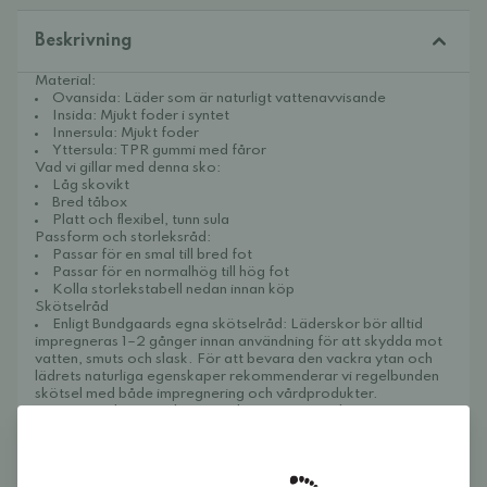
Beskrivning
Material:
Ovansida: Läder som är naturligt vattenavvisande
Insida: Mjukt foder i syntet
Innersula: Mjukt foder
Yttersula: TPR gummi med fåror
Vad vi gillar med denna sko:
Låg skovikt
Bred tåbox
Platt och flexibel, tunn sula
Passform och storleksråd:
Passar för en smal till bred fot
Passar för en normalhög till hög fot
Kolla storlekstabell nedan innan köp
Skötselråd
Enligt Bundgaards egna skötselråd: Läderskor bör alltid
impregneras 1–2 gånger innan användning för att skydda mot
vatten, smuts och slask. För att bevara den vackra ytan och
lädrets naturliga egenskaper rekommenderar vi regelbunden
skötsel med både impregnering och vårdprodukter.
Vi på Widetoes rekommenderar att tvätta bort smuts
genom att torka med en fuktig trasa. Behandla skorna t.ex.
med
Collonil Organic Care
. För att skydda skorna mot smuts
och väta kan du använda t.ex.
Collonil Organic Cover