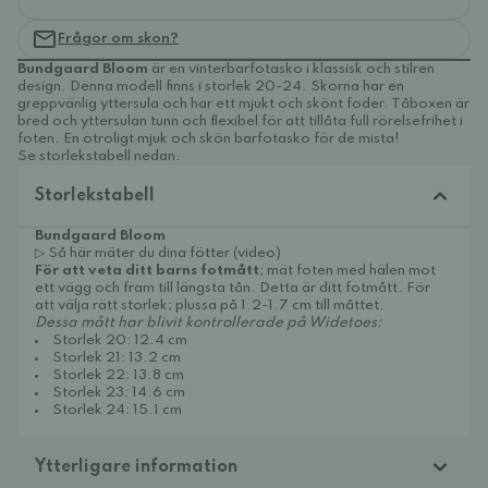
Frågor om skon?
Bundgaard Bloom
är en vinterbarfotasko i klassisk och stilren
design. Denna modell finns i storlek 20-24. Skorna har en
greppvänlig yttersula och har ett mjukt och skönt foder. Tåboxen är
bred och yttersulan tunn och flexibel för att tillåta full rörelsefrihet i
foten. En otroligt mjuk och skön barfotasko för de mista!
Se storlekstabell nedan.
Storlekstabell
Bundgaard Bloom
▷ Så här mäter du dina fötter (video)
För att veta ditt barns fotmått
; mät foten med hälen mot
ett vägg och fram till längsta tån. Detta är ditt fotmått. För
att välja rätt storlek; plussa på 1.2-1.7 cm till måttet.
Dessa mått har blivit kontrollerade på Widetoes:
Storlek 20: 12.4 cm
Storlek 21: 13.2 cm
Storlek 22: 13.8 cm
Storlek 23: 14.6 cm
Storlek 24: 15.1 cm
Ytterligare information